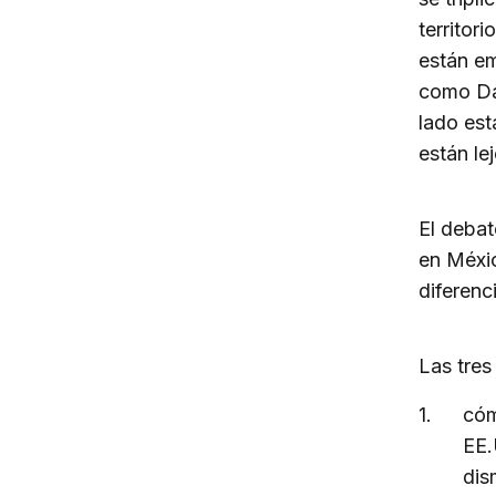
territor
están em
como Dal
lado est
están le
El debat
en Méxic
diferenc
Las tres
cóm
EE.
dis