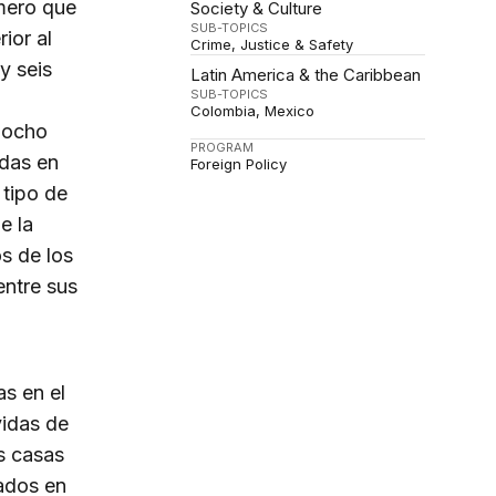
mero que
Society & Culture
SUB-TOPICS
ior al
Crime, Justice & Safety
y seis
Latin America & the Caribbean
SUB-TOPICS
Colombia
Mexico
 ocho
PROGRAM
das en
Foreign Policy
 tipo de
e la
s de los
entre sus
s en el
vidas de
s casas
pados en