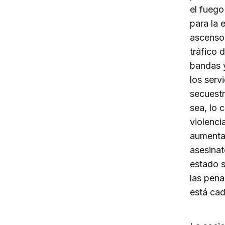
el fuego
para la 
ascenso.
tráfico 
bandas y
los serv
secuestr
sea, lo 
violenci
aumentad
asesinat
estado s
las pena
está cad