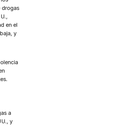
e drogas
U.,
d en el
baja, y
iolencia
en
tes.
gas a
U., y