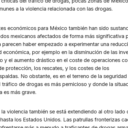
s críticas del tráfico de drogas, pocas zonas de Méxic
munes a la violencia relacionada con las drogas.
tes económicos para México también han sido sustanci
dos mexicanos afectados de forma más significativa p
a parecen haber empezado a experimentar una reducci
d económica, por ejemplo en la disminución de las inve
mo y el aumento drástico en el coste de operaciones c
 de protección, los rescates, y los costes de los
paldas. No obstante, es en el terreno de la seguridad
 tráfico de drogas es más pernicioso y donde la situa
a es más grave.
 la violencia también se está extendiendo al otro lado 
 hasta los Estados Unidos. Las patrullas fronterizas c
nfrentarse más a menudo a traficantes de drogas arm