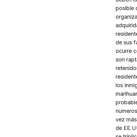
posible 
organiza
adquirid
resident
de sus f
ocurre c
son rapt
retenido
resident
los inmi
marihuan
probabl
numeros
vez más 
de EE.UU
se tripl