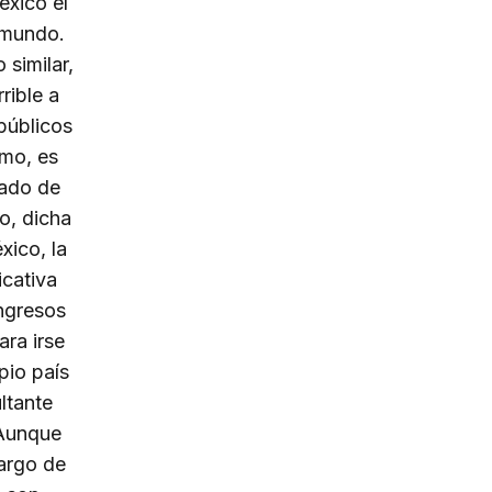
éxico el
 mundo.
 similar,
rible a
 públicos
omo, es
rado de
o, dicha
xico, la
icativa
ngresos
ra irse
pio país
ltante
 Aunque
largo de