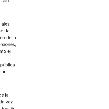
o son
ales.
or la
ón de la
rsiones,
omo el
 pública
ción
de la
ada vez
ados. Es