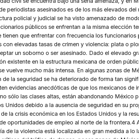
dad civil se encuentra bajo una seria amenaza, y en M
e periodistas asesinados es de los más elevados del
ctura policial y judicial se ha visto amenazado de modo
ncionarios públicos se enfrentan a la misma elección ter
e tienen que enfrentar con frecuencia los funcionarios
 con elevadas tasas de crimen y violencia: plata o pl
ceptar un soborno o ser asesinado. Dado el elevado g
ón existente en la estructura mexicana de orden públic
se vuelve mucho más intensa. En algunas zonas de Mé
n de la seguridad se ha deteriorado de forma tan signif
ten evidencias anecdóticas de que los mexicanos de i
no sólo las clases altas, están abandonando México pa
s Unidos debido a la ausencia de seguridad en su pro
 de la crisis económica en los Estados Unidos y la resu
de oportunidades de empleo al norte de la frontera.4
ía de la violencia está localizada en gran medida a lo 