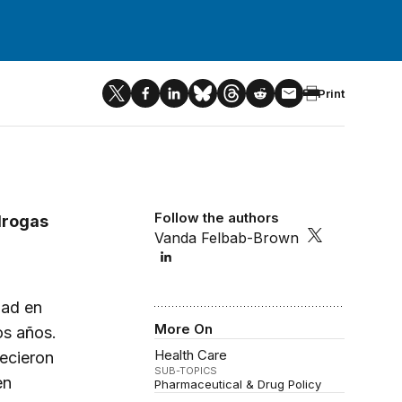
Print
Follow the authors
idrogas
Vanda Felbab-Brown
dad en
More On
os años.
Health Care
lecieron
SUB-TOPICS
en
Pharmaceutical & Drug Policy