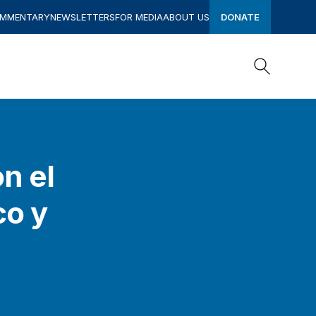
OMMENTARY
NEWSLETTERS
FOR MEDIA
ABOUT US
DONATE
Search
Search
n el
co y
a