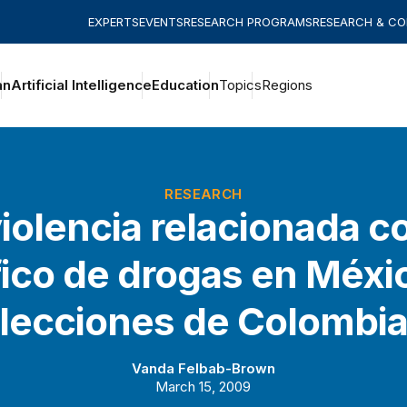
EXPERTS
EVENTS
RESEARCH PROGRAMS
RESEARCH & C
an
Artificial Intelligence
Education
Topics
Regions
RESEARCH
violencia relacionada co
fico de drogas en Méxi
lecciones de Colombi
Vanda Felbab-Brown
March 15, 2009