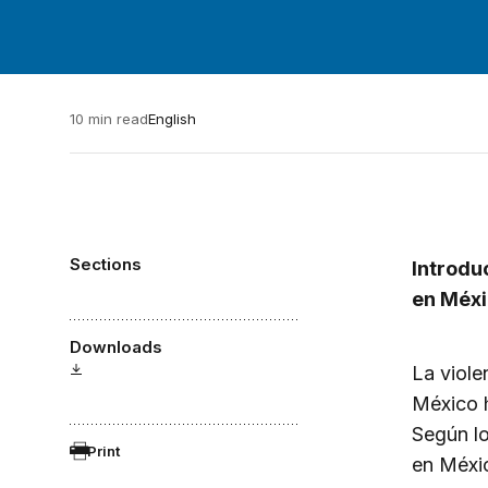
10 min read
English
Sections
Introduc
en Méx
Downloads
La viole
México h
Según lo
Print
en Méxic