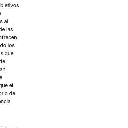
bjetivos
n
s al
de las
 ofrecen
do los
os que
 de
han
e
que el
orio de
encia