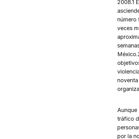
2008.1 E
asciende
número t
veces má
aproxim
semanas
México.2
objetivo
violenci
noventa 
organiza
Aunque l
tráfico 
personas
por la n