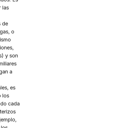
 las
s de
gas, o
mismo
iones,
s) y son
miliares
gan a
les, es
 los
ndo cada
terizos
jemplo,
 los