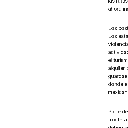
las ruta
ahora in
Los cos
Los esta
violenci
activida
el turis
alquiler
guardaes
donde el
mexican
Parte de
frontera
deben e