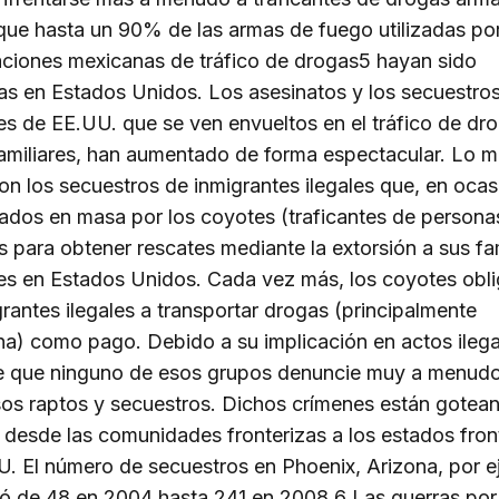
que hasta un 90% de las armas de fuego utilizadas por
ciones mexicanas de tráfico de drogas5 hayan sido
as en Estados Unidos. Los asesinatos y los secuestro
es de EE.UU. que se ven envueltos en el tráfico de dro
amiliares, han aumentado de forma espectacular. Lo 
on los secuestros de inmigrantes ilegales que, en ocas
ados en masa por los coyotes (traficantes de persona
s para obtener rescates mediante la extorsión a sus fa
es en Estados Unidos. Cada vez más, los coyotes obli
grantes ilegales a transportar drogas (principalmente
a) como pago. Debido a su implicación en actos ilega
e que ninguno de esos grupos denuncie muy a menudo
os raptos y secuestros. Dichos crímenes están gotea
desde las comunidades fronterizas a los estados fron
. El número de secuestros en Phoenix, Arizona, por e
icó de 48 en 2004 hasta 241 en 2008.6 Las guerras por