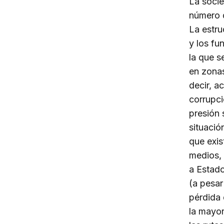
La socie
número d
La estru
y los fu
la que s
en zonas
decir, a
corrupci
presión 
situació
que exis
medios, 
a Estado
(a pesar
pérdida 
la mayor