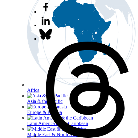
Africa
Asia & the Pacific
Europe & Eurasia
Latin America & the Caribbean
Middle East & North Africa