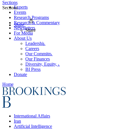
Sections
Experts
Sections
Events
Research Programs
Research & Commentary
Share
Newsletters
Share
For Media
About Us
Leadership
Careers
Our Commitments
Our Finances
Diversity, Equity, and Inclusion
BI Press
Donate
Home
International Affairs
Iran
Artificial Intelligence