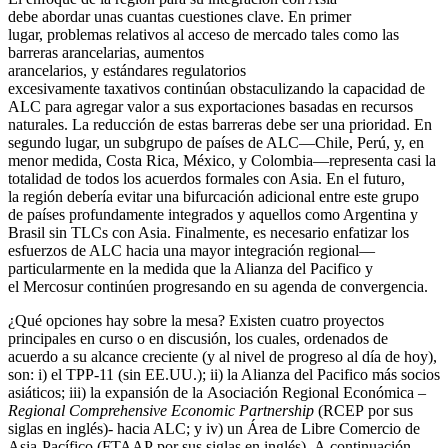
debe abordar unas cuantas cuestiones clave. En primer
lugar, problemas relativos al acceso de mercado tales como las
barreras arancelarias, aumentos
arancelarios, y estándares regulatorios
excesivamente taxativos continúan obstaculizando la capacidad de
ALC para agregar valor a sus exportaciones basadas en recursos
naturales. La reducción de estas barreras debe ser una prioridad. En
segundo lugar, un subgrupo de países de ALC—Chile, Perú, y, en
menor medida, Costa Rica, México, y Colombia—representa casi la
totalidad de todos los acuerdos formales con Asia. En el futuro,
la región debería evitar una bifurcación adicional entre este grupo
de países profundamente integrados y aquellos como Argentina y
Brasil sin TLCs con Asia. Finalmente, es necesario enfatizar los
esfuerzos de ALC hacia una mayor integración regional—
particularmente en la medida que la Alianza del Pacifico y
el Mercosur continúen progresando en su agenda de convergencia.
¿Qué opciones hay sobre la mesa? Existen cuatro proyectos
principales en curso o en discusión, los cuales, ordenados de
acuerdo a su alcance creciente (y al nivel de progreso al día de hoy),
son: i) el TPP-11 (sin EE.UU.); ii) la Alianza del Pacifico más socios
asiáticos; iii) la expansión de la Asociación Regional Económica –
Regional
Comprehensive
Economic
Partnership
(RCEP por sus
siglas en inglés)- hacia ALC; y iv) un Área de Libre Comercio de
Asia-Pacífico (FTAAP por sus siglas en inglés). A continuación,