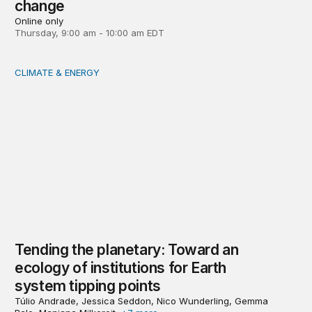
change
Online only
Thursday, 9:00 am - 10:00 am EDT
CLIMATE & ENERGY
Tending the planetary: Toward an ecology of institutions
Tending the planetary: Toward an
ecology of institutions for Earth
system tipping points
Túlio Andrade, Jessica Seddon, Nico Wunderling, Gemma