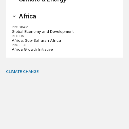
Africa
PROGRAM
Global Economy and Development
REGION
Africa
Sub-Saharan Africa
PROJECT
Africa Growth Initiative
CLIMATE CHANGE
The significance of the World Bank’s climate retreat