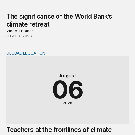
The significance of the World Bank’s
climate retreat
Vinod Thomas
July 30, 2026
GLOBAL EDUCATION
Teachers at the frontlines of climate change
August
06
2026
Teachers at the frontlines of climate