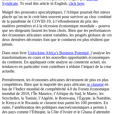
Syndicate
. To read this article in English,
click here
.
Malgré des pronostics apocalyptiques, l’Afrique pourrait être mieux
placée qu’on ne le croit bien souvent pour survivre au choc combiné
de la pandémie de COVID-19, à l’effondrement du prix des
matières premières et à la récession économique mondiale – pourvu
que ses dirigeants fassent les bons choix. Bien que les performances
des économies africaines soient variables, les progrès globaux de ces
deux dernières décennies font que le continent est plus résilient que
jamais.
Dans mon livre
Unlocking Africa’s Business Potential
, j’analyse les
transformations en cours et les nouvelles opportunités économiques
du continent. En appliquant cette analyse au conntexte actuel, six
tendances en particulier vont contribuer à réduire l’impact de la crise
actuelle.
Premièrement, les économies africaines deviennent de plus en plus
compétitives. Bien que la majorité des pays africains
se classent
en
bas de l’Indice mondial de compétitivité 4.0 du Forum économique
mondial de 2019, l’Île Maurice, l’Afrique du Sud, le Maroc, les
Seychelles, la Tunisie, l’Algérie, le Botswana, l’Égypte, la Namibie,
le Kenya et le Rwanda se classent tous parmi les 100 premiers. En
outre, l’amélioration des politiques macroéconomiques a permis à
des pays comme l’Éthiopie, la Côte d’Ivoire et le Ghana d’atteindre