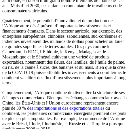
au monde, en raison d’un grand nombre d’enfants de moins de 15
ans. Mais d’ici 2030, ces enfants seront autant de travailleurs et de
consommateurs africains.
Quatrièmement, le potentiel d’innovation et de production de
l’Afrique attire dès à présent d’importants investissements et
financements étrangers. Dans le secteur agricole, par exemple, des
entreprises européennes, chinoises, saoudiennes, sud-coréennes et
indiennes investissent des milliards de dollars pour acheter ou louer
de grandes superficies de terres arables. Des pays comme le
Cameroun, la RDC, l’Éthiopie, le Kenya, Madagascar, le
Mozambique et le Sénégal cultivent une variété de produits
exportables, notamment des fleurs, des lentilles, de l’huile de palme,
du riz, de la canne à sucre, des bananes et du maïs. Bien que la crise
de la COVID-19 puisse affaiblir les investissements à court terme, le
continent va attirer des flux d’investissements plus importants à long
terme.
Cinquièmement, l’Afrique continue de diversifier la structure de ses
échanges commerciaux. Bien que les échanges commerciaux avec la
Chine, les États-Unis et l’Union européenne représentent encore
plus de 30 %
des importations et des exportations totales
du
continent, les partenaires commerciaux émergents prennent des parts
de plus en plus importantes. Par exemple, le commerce de l’Afrique
avec le Brésil, l’Inde, l’Indonésie, la Russie et la Turquie a plus que
doublé entre 2006 et 2016.