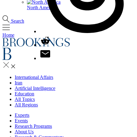
North America
Search
Home
International Affairs
Iran
Artificial Intelligence
Education
All Topics
All Regions
Experts
Events
Research Programs
About Us