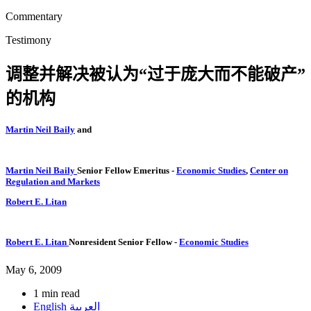
Commentary
Testimony
调整并解决被认为“过于庞大而不能破产”
的机构
Martin Neil Baily
and
Martin Neil Baily
Senior Fellow Emeritus
-
Economic Studies
,
Center on
Regulation and Markets
Robert E. Litan
Robert E. Litan
Nonresident Senior Fellow
-
Economic Studies
May 6, 2009
1 min read
English
العربية