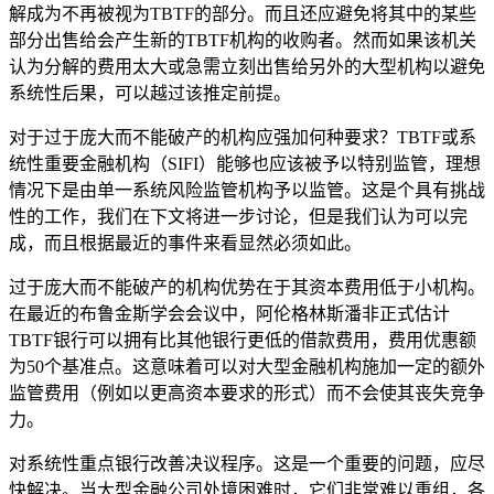
解成为不再被视为TBTF的部分。而且还应避免将其中的某些
部分出售给会产生新的TBTF机构的收购者。然而如果该机关
认为分解的费用太大或急需立刻出售给另外的大型机构以避免
系统性后果，可以越过该推定前提。
对于过于庞大而不能破产的机构应强加何种要求？TBTF或系
统性重要金融机构（SIFI）能够也应该被予以特别监管，理想
情况下是由单一系统风险监管机构予以监管。这是个具有挑战
性的工作，我们在下文将进一步讨论，但是我们认为可以完
成，而且根据最近的事件来看显然必须如此。
过于庞大而不能破产的机构优势在于其资本费用低于小机构。
在最近的布鲁金斯学会会议中，阿伦格林斯潘非正式估计
TBTF银行可以拥有比其他银行更低的借款费用，费用优惠额
为50个基准点。这意味着可以对大型金融机构施加一定的额外
监管费用（例如以更高资本要求的形式）而不会使其丧失竞争
力。
对系统性重点银行改善决议程序。这是一个重要的问题，应尽
快解决。当大型金融公司处境困难时，它们非常难以重组，各