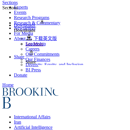
Sections
Experts
Sections
Events
Research Programs
Research & Commentary
Downloads
Newsletters
Downloads
For Media
About Us
下载英文版
Leadership
See More
Careers
Our Commitments
Share
Our Finances
Share
Diversity, Equity, and Inclusion
BI Press
Donate
Home
International Affairs
Iran
Artificial Intelligence