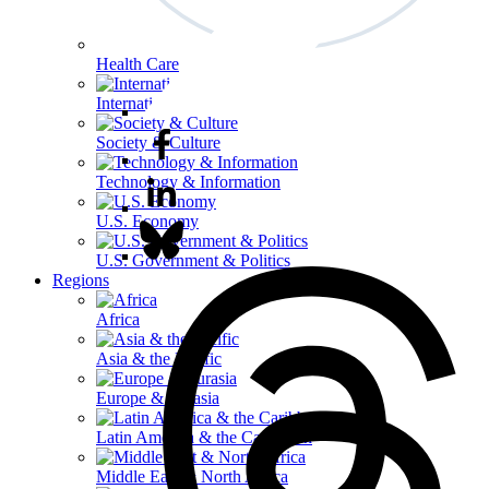
Health Care
International Affairs
Society & Culture
Technology & Information
U.S. Economy
U.S. Government & Politics
Regions
Africa
Asia & the Pacific
Europe & Eurasia
Latin America & the Caribbean
Middle East & North Africa