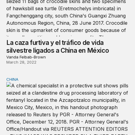
La caza furtiva y el tráfico de vida
silvestre ligados a China en México
Vanda Felbab-Brown
March 28, 2022
CHINA
China y el control de las drogas sintéticas: el fentanilo