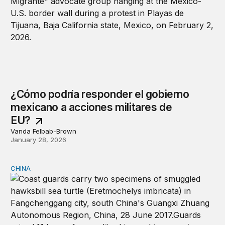
¿Cómo podría responder el gobierno
mexicano a acciones militares de
EU?
Vanda Felbab-Brown
January 28, 2026
CHINA
La caza furtiva y el tráfico de vida silvestre ligados a C