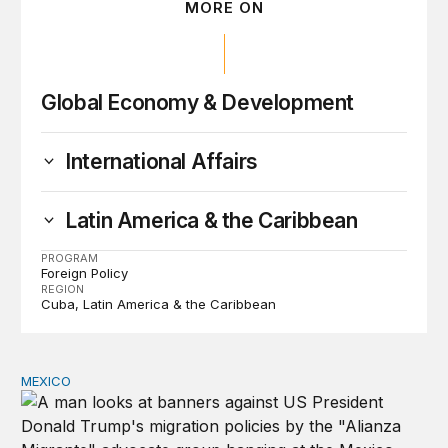
MORE ON
Global Economy & Development
International Affairs
Latin America & the Caribbean
PROGRAM
Foreign Policy
REGION
Cuba
Latin America & the Caribbean
MEXICO
¿Cómo podría responder el gobierno mexicano a accione