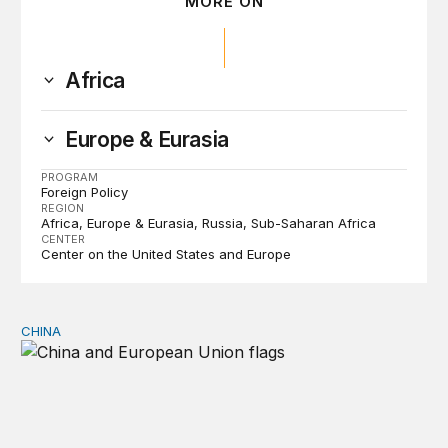
MORE ON
Africa
Europe & Eurasia
PROGRAM
Foreign Policy
REGION
Africa
Europe & Eurasia
Russia
Sub-Saharan Africa
CENTER
Center on the United States and Europe
CHINA
Can Europe survive China Shock 2.0?