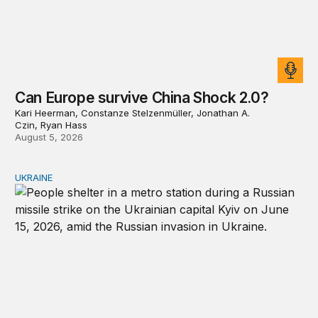
Can Europe survive China Shock 2.0?
Kari Heerman, Constanze Stelzenmüller, Jonathan A.
Czin, Ryan Hass
August 5, 2026
UKRAINE
Russia and Ukraine: Societies transformed by war