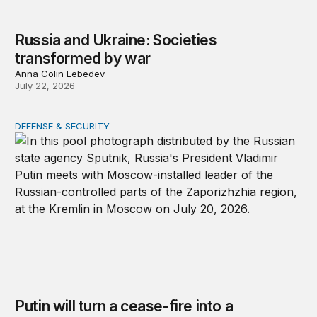
Russia and Ukraine: Societies
transformed by war
Anna Colin Lebedev
July 22, 2026
DEFENSE & SECURITY
Putin will turn a cease-fire into a weapon
Putin will turn a cease-fire into a