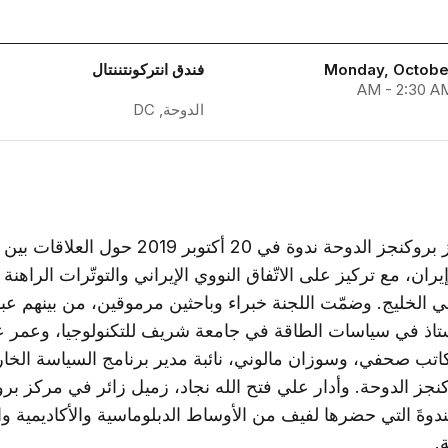
Monday, October
فندق انتركونتننتال
الدوحة, DC
نظّم مركز بروكنجز الدوحة ندوة في 20 أكتوبر 2019 حول 
يران، مع تركيز على الاتّفاق النووي الإيراني والتوتّرات الراهنة 
في الخليج. وضمّت اللجنة خبراء وباحثين مرموقين، من بينهم ع
تاذ في سياسات الطاقة في جامعة شريف للتكنولوجيا، وعمر ع
اتب صحفي، وسوزان مالوني، نائبة مدير برنامج السياسة الخار
نجز الدوحة. وأدار علي فتح الله نجاد، زميل زائر في مركز بر
ندوةَ التي حضرها لفيف من الأوساط الدبلوماسية والأكاديمية وال
.