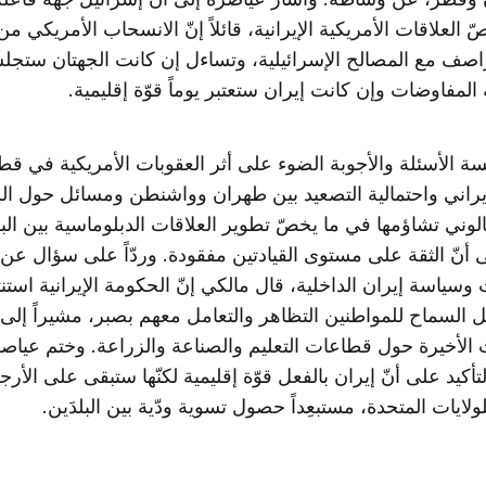
 العلاقات الأمريكية الإيرانية، قائلاً إنّ الانسحاب الأمريكي من 
راصف مع المصالح الإسرائيلية، وتساءل إن كانت الجهتان ستجلس
المفاوضات وإن كانت إيران ستعتبر يوماً قوّة إقليمية.
ة الأسئلة والأجوبة الضوء على أثر العقوبات الأمريكية في قط
إيراني واحتمالية التصعيد بين طهران وواشنطن ومسائل حول ا
وني تشاؤمها في ما يخصّ تطوير العلاقات الدبلوماسية بين الب
 أنّ الثقة على مستوى القيادتين مفقودة. وردّاً على سؤال عن
وسياسة إيران الداخلية، قال مالكي إنّ الحكومة الإيرانية استنت
 السماح للمواطنين التظاهر والتعامل معهم بصبر، مشيراً إلى
 الأخيرة حول قطاعات التعليم والصناعة والزراعة. وختم عياص
تأكيد على أنّ إيران بالفعل قوّة إقليمية لكنّها ستبقى على الأرج
لايات المتحدة، مستبعِداً حصول تسوية ودّية بين البلدَين.