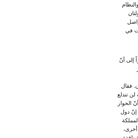
النظام
تان
واصل
ات في
 إلى أنّ
ن. فقال
 لن تندلع
نّ الحوار
إنّ دول
لمملكة
 أخرى،
نافذة