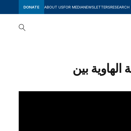
DONATE
ABOUT US
FOR MEDIA
NEWSLETTERS
RESEARCH
Search
 الهاوية بين