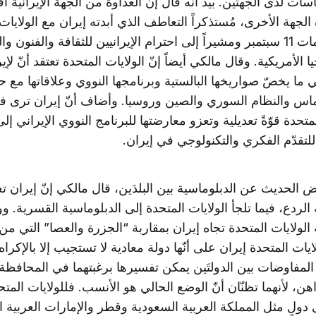
ات لدى الجهتَين. بيد أنّه قال إنّ العداوة من الجهة الإيرانية أقل
لجهة الأخرى، مُستذكراً التعاطف الذي أبدته إيران مع الولايات
عقب هجمات 11 سبتمبر ومشيراً إلى احترام الإيرانيين للثقافة والفنون وا
ا الأمريكية. وقال مالكي أيضاً إنّ الولايات المتحدة تعتقد أنّ لإير
 ما يخصّ صواريخها البالستية وبرنامجها النووي وعلاقاتها مع ح
س والنظام السوري والصين وروسيا. وأضاف أنّ إيران ترى ف
لمتحدة قوّةً تعديلية وتعزو معارضتها للبرنامج النووي الإيراني إلى
لتقدّم الفكري والتكنولوجي في إيران.
الحديث عن الدبلوماسية بين البلدَين، قال مالكي إنّ إيران تع
الردع، فيما تلجأ الولايات المتحدة إلى الدبلوماسية القسرية.
الولايات المتحدة تجاه إيران بمقاربة “الجزرة والعصا” التي من 
ايات المتحدة إيران على أنّها دولة معادية لا تستجيب إلا بالإكراه
 المفاوضات بين الدولتَين يمكن تفسيرها برغبتهما في المحافظة
هن، لأنهما تظنّان أنّ الوضع الحالي هو الأنسب. فللولايات المت
دولٍ مثل المملكة العربية السعودية وقطر والإمارات العربية ا