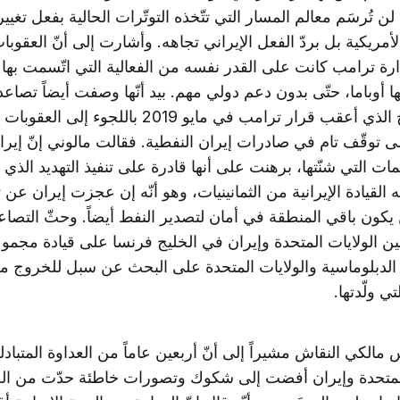
ن تُرسَم معالم المسار التي تتّخذه التوتّرات الحالية بفعل تغيي
أمريكية بل بردّ الفعل الإيراني تجاهه. وأشارت إلى أنّ العقوبا
ارة ترامب كانت على القدر نفسه من الفعالية التي اتّسمت بها 
 أوباما، حتّى بدون دعم دولي مهم. بيد أنّها وصفت أيضاً تصاعد
في الخليج الذي أعقب قرار ترامب في مايو 2019 باللجوء إل
ى توقّف تام في صادرات إيران النفطية. فقالت مالوني إنّ إير
ات التي شنّتها، برهنت على أنها قادرة على تنفيذ التهديد الذي 
 القيادة الإيرانية من الثمانينيات، وهو أنّه إن عجزت إيران عن 
 يكون باقي المنطقة في أمان لتصدير النفط أيضاً. وحثّ التصا
بين الولايات المتحدة وإيران في الخليج فرنسا على قيادة مجم
 الدبلوماسية والولايات المتحدة على البحث عن سبل للخروج م
ي ولّدتها.
 مالكي النقاش مشيراً إلى أنّ أربعين عاماً من العداوة المتبادل
المتحدة وإيران أفضت إلى شكوك وتصورات خاطئة حدّت من ال