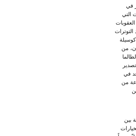
ر في
ت التي
العقوبات
 التوترات
ى العقوبات كوسيلة
ان، من
لطالما
تصدير
عد في
وعة من
ن
ة بين
خيارات