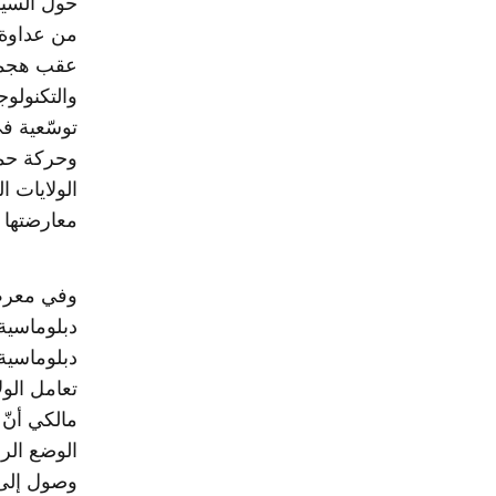
حول السياس
من عداوة ا
والتكنولوجي
توسّعية في
وحركة حما
الولايات ا
معارضتها ل
وفي معرض 
دبلوماسية 
دبلوماسية 
تعامل الول
مالكي أنّ
الوضع الرا
وصول إلى 