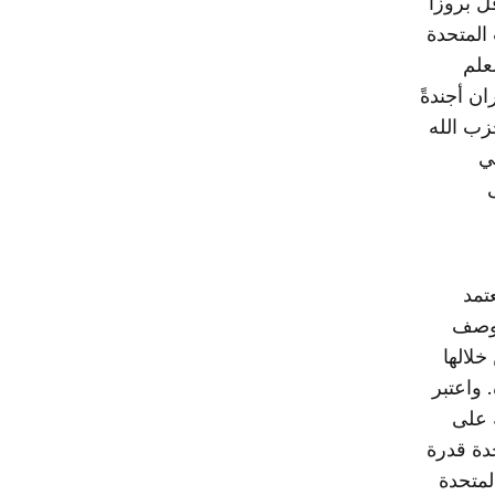
ّ بروزاً
 المتحدة
لعلم
ان أجندةً
زب الله
ي
تمد
 ووصف
خلالها
. واعتبر
 على
حدة قدرة
لمتحدة