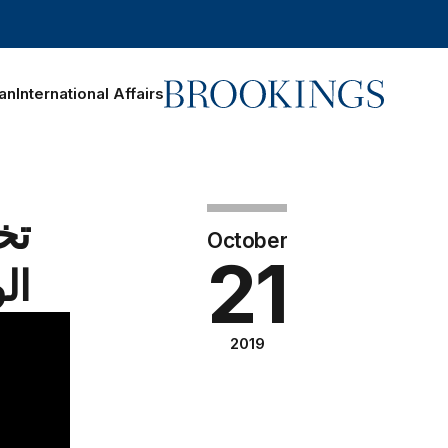
Home
ran
International Affairs
Search
تخ
October
21
ال
2019