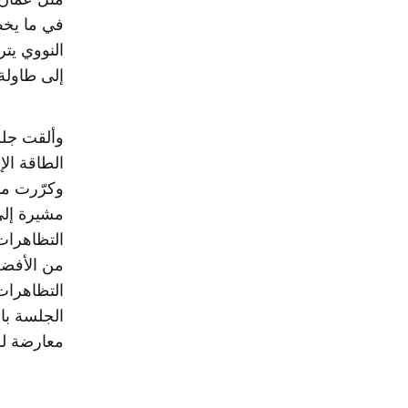
في ما يخصّ
النووي يت
إلى طاولة 
وألقت جلس
الطاقة ال
وكرّرت مال
مشيرة إلى
التظاهرات 
من الأفضل
التظاهرات
الجلسة بال
معارضة للو