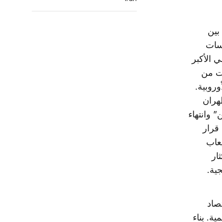
بين
اسات
ي الأكبر
 سنوات من
وروبية.
طهران
 وانتهاء
ّ قرار
عاب
ار
جية.
تصاد
ية. بناء