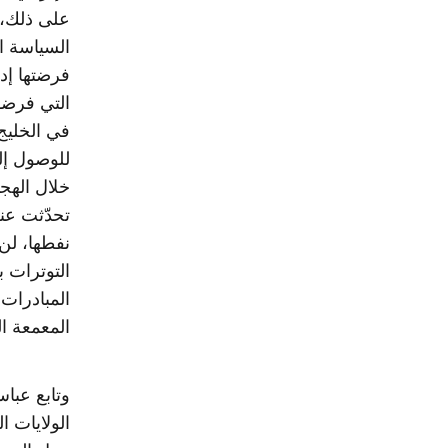
على ذلك، ل
السياسة ال
فرضتها إد
التي فرضها
للوصول إل
خلال الهجم
تحدّثت عنه
نفطها، لن
التوترات 
المبادرات
المعمعة الت
وتابع عباس
الولايات 