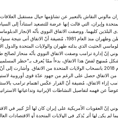
ن مالوني النقاش بالتعبير عن تشاؤمها حيال مستقبل العلاقات 
لمتحدة وإيران، التي قالت إنها عرضة للتصعيد استناداً إلى السي
ى البلدَين كليهما. ووصفت الاتفاق النووي بأنّه الإنجاز الدبلوماس
في واشنطن وطهران منذ العام 1981، مُضيفة أنّ الاتفاق أتى نتيجة
لوماسي الحثيث الذي بذلته طهران والولايات المتحدة والدول الأ
ني إنّ إدارة ترامب وصفت الاتفاق النووي بأنّه منحاز لصالح 
 مُمنهج لفضّ هذا الاتفاق، بدءاً ممّا يُعرف بـ”حظر المسلمين”
بقرار العام 2018 بانسحاب الولايات المتحدة من الاتفاق. وأشارت إلى أن
من الاتفاق حصل على الرغم من جهود عدّة قوى أوروبية لاستي
 إزاء الاتفاق، مُضيفة أنّ القرار عكَس اهتمام ترامب بالاستئث
عوضاً عن فهمه لتفاصيل النشاطات الإيرانية وتداعياتها الاستراتي
ني إنّ العقوبات الأمريكية على إيران كان لها أثرٌ كبير في الاق
ما لم يكن لها أثر يُذكر في الولايات المتحدة أو الاقتصادات العالم