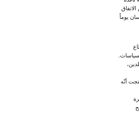
الاتفاق
ان يوماً
اع
لسياسات.
لدين،
جت أنّه
رة
ح