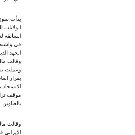
بدأت سوزا
الولايات ا
السابقة لد
الجهد الدب
وقالت مالو
وعملت بشكل
الانسحاب 
موقف ترامب
بالعناوين 
وقالت مالو
الإيراني في