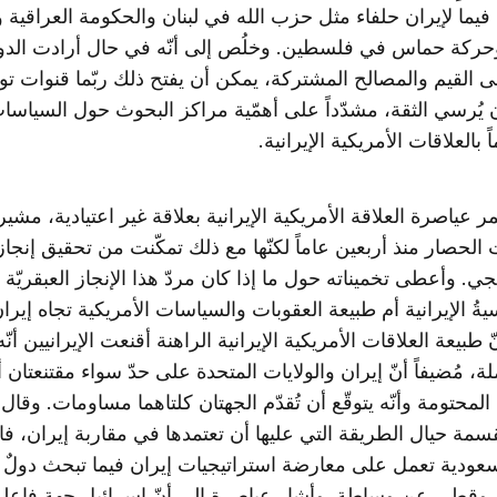
فيما لإيران حلفاء مثل حزب الله في لبنان والحكومة العراقية و
ركة حماس في فلسطين. وخلُص إلى أنّه في حال أرادت الدول
ى القيم والمصالح المشتركة، يمكن أن يفتح ذلك ربّما قنوات ت
 يُرسي الثقة، مشدّداً على أهمّية مراكز البحوث حول السياس
 بالعلاقات الأمريكية الإيرانية.
ياصرة العلاقة الأمريكية الإيرانية بعلاقة غير اعتيادية، مشيراً
الحصار منذ أربعين عاماً لكنّها مع ذلك تمكّنت من تحقيق إنجاز
ي. وأعطى تخميناته حول ما إذا كان مردّ هذا الإنجاز العبقريّة
يةُ الإيرانية أم طبيعة العقوبات والسياسات الأمريكية تجاه إيرا
طبيعة العلاقات الأمريكية الإيرانية الراهنة أقنعت الإيرانيين أنّه
، مُضيفاً أنّ إيران والولايات المتحدة على حدّ سواء مقتنعتان أ
 المحتومة وأنّه يتوقّع أن تُقدّم الجهتان كلتاهما مساومات. وقال 
سمة حيال الطريقة التي عليها أن تعتمدها في مقاربة إيران، فا
لسعودية تعمل على معارضة استراتيجيات إيران فيما تبحث دولٌ
وقطر، عن وساطة. وأشار عياصرة إلى أنّ إسرائيل جهة فاعلة 