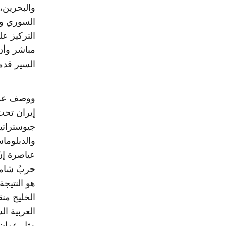
والبحرين، 
السوري وح
التركيز عل
مباشر وأن
السير قدماً
ووصف عمر ع
إيران تحت 
جيوستراتيج
والدبلوماس
عياصرة إنّ 
حربٌ شاملة
هو النتيجة
الخليج منق
العربية ا
مثل عمان 