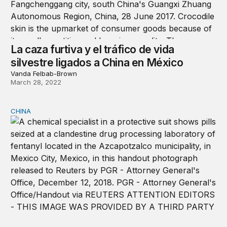
La caza furtiva y el tráfico de vida
silvestre ligados a China en México
Vanda Felbab-Brown
March 28, 2022
CHINA
China y el control de las drogas sintéticas: el fentanilo