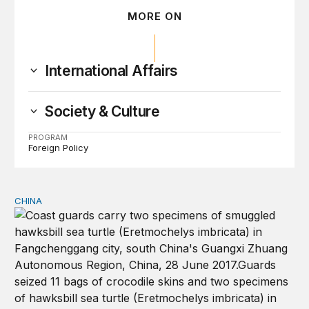
MORE ON
International Affairs
Society & Culture
PROGRAM
Foreign Policy
CHINA
La caza furtiva y el tráfico de vida silvestre ligados a C