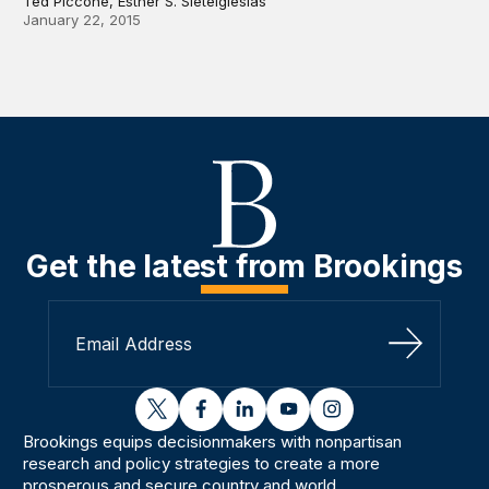
Ted Piccone, Esther S. Sieteiglesias
January 22, 2015
Get the latest from Brookings
Sign Up
twitter
facebook
linkedin
youtube
instagram
Brookings equips decisionmakers with nonpartisan
research and policy strategies to create a more
prosperous and secure country and world.