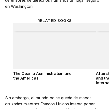
defensores de derechos humanos un lugar seguro
en Washington.
RELATED BOOKS
The Obama Administration and the Americas
Aftersh
The Obama Administration and
Afters
the Americas
and th
Intern
Sin embargo, el mundo no se queda de manos
cruzadas mientras Estados Unidos intenta poner