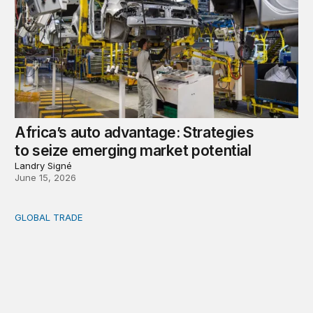
Africa’s auto advantage: Strategies
to seize emerging market potential
Landry Signé
June 15, 2026
GLOBAL TRADE
How Africa can benefit from the global mineral rush