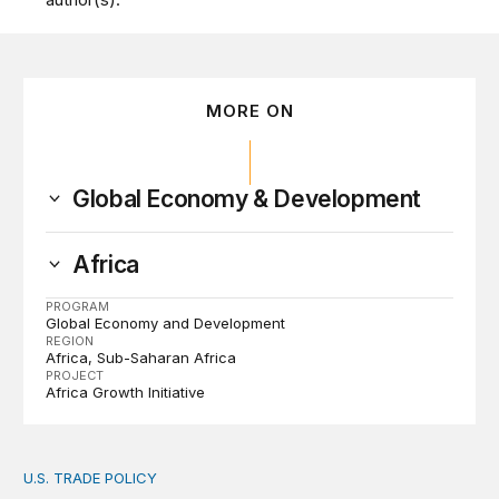
MORE ON
Global Economy & Development
Africa
PROGRAM
Global Economy and Development
REGION
Africa
Sub-Saharan Africa
PROJECT
Africa Growth Initiative
U.S. TRADE POLICY
Toward a US-Africa critical minerals investment strategy: