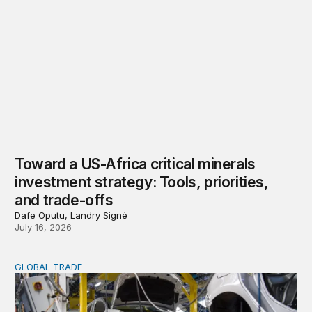
Toward a US-Africa critical minerals
investment strategy: Tools, priorities,
and trade-offs
Dafe Oputu, Landry Signé
July 16, 2026
GLOBAL TRADE
Africa’s auto advantage: Strategies to seize emerging ma