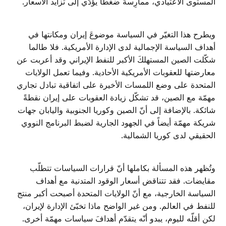
المستوى الاعتيادي، ممارِسةً ضغطاً يؤدّي إلى تزايد الأسعار.
ويطرح هذا التغيّر في السياسة موضوعَ إيران ومكانتها في
أهداف السياسة الإجمالية لدى الإدارة الأمريكية. فلا طالما
شكّلت الصين المستهلكَ الأكبر للنفط الإيراني وقد أعربت عن
معارضتها للعقوبات الأمريكية الأحادية. وفيما تعمل الولايات
المتحدة على وضع اللمسات الأخيرة على اتفاقية تبادل تجاري
مهمّة مع الصين، قد تشكّل زيادة العقوبات على إيران نقطةً
شائكة. بالإضافة إلى أنّ الصين وكوريا الجنوبية واليابان جهات
شريكة مهمّة أيضاً في الجهود الجارية لضبط البرنامج النووي
الحقيقي لدى كوريا الشمالية.
وتُظهر هذه المسألة بكاملها أنّ قرارات السياسات تتطلّب
مقايضات. فقد تتناقض أسعار الوقود المتدنية مع أهداف
السياسة الخارجية، مع أنّ الولايات المتحدة أصبحت أكبر منتج
للنفط في العالم. ومن غير الواضح ماذا تخبّئ الإدارة لإيران،
لكن أقلّه لليوم، يبدو أنّه يتقدّم أهدافَ سياسات مهمّة أخرى.