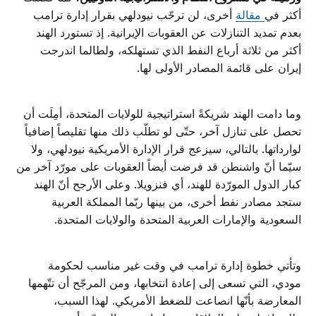
أكثر في
مقالة
أخرى، لن ترحّب نيودلهي بقرار إدارة ترامب
بعدم تمديد التنازلات عن العقوبات الإيرانية. إذ تستورد الهند
أكثر من ثلاثة أرباع النفط الذي تستهلكه، ولطالما اندرجت
إيران على قائمة المصادر الأولى لها.
وما دامت الهند شريكةً استراتيجية للولايات المتحدة، أمِلَت أن
تحصل على تنازل آخر، حتّى لو تطلّب ذلك منها تقليصاً إضافياً
لوارداتها. بالتالي، سيزعج قرار الإدارة الأمريكية نيودلهي، ولا
سيّما أنّ واشنطن قد فرضت أيضاً العقوبات على مورّد آخر من
كبار الدول المورّدة للهند، أي فنزويلا. وعلى الأرجح أنّ الهند
ستجد مصادر نفط أخرى، من بينها ربّما المملكة العربية
السعودية والإمارات العربية المتحدة والولايات المتحدة.
وتأتي خطوة إدارة ترامب في وقت غير مناسب لحكومة
مودي، التي تسعى إلى إعادة انتخابها، ومن المرجّح أن تتّهمها
المعارضة بأنّها انصاعت للضغط الأمريكي. لهذا السبب،