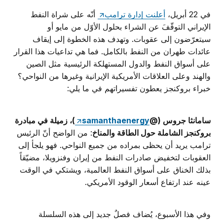
في 22 أبريل،
أعلنت إدارة ترامب
أنّه على شراة النفط
الإيراني التوقّفَ عن الشراء بحلول الأوّل من مايو أو
سيتعرّضون إلى عقوبات. وتهدف هذه الخطوة إلى إيقاف
عائدات طهران من النفط بالكامل. فما هي تداعيات هذا القرار
على أسواق النفط والدول المستهلكة الرئيسية مثل الصين
والهند وعلى العلاقات الأمريكية الإيرانية وغيرها من النواحي؟
خبراء بروكنجز يعطون تفسيراتهم في ما يلي:
سامانثا جروس (
@
samanthaenergy
)، زميلة في مبادرة
بروكنجز الشاملة حول الطاقة والمناخ
: من الواضح أنّ الرئيس
ترامب يريد أن يحظى بمراده من جميع النواحي. فهو يلجأ إلى
العقوبات لتخفيض صادرات النفط من إيران وفنزويلا، مضيّقاً
بذلك الخناق على أسواق النفط العالمية، ويشتكي في الوقت
عينه عند ارتفاع أسعار الوقود الأمريكي.
وفي هذا الأسبوع، يُضاف فصلٌ جديد إلى هذه السلسلة