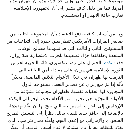
موضوعاً قابلاً للجدل حتّى. وإلى حدّ الآن، يبدو أنّ طهران تتدبّر
أمرها: فما من دليل كافٍ يشير إلى أنّ الجمهورية الإسلامية
تقارب حافة الانهيار أو الاستسلام.
وما من أسباب كافية تدفع للاعتقاد بأنّ المجموعة الحالية من
صانعي القرارات الأمريكيين تنظر بعين حذرة إلى التداعيات من
المستويَين الثاني والثالث التي قد تشهدها مصالح الولايات
المتحدة وحلفاؤها جرّاء تصعيدها للحرب الاقتصادية ضدّ إيران.
فقد
شدّد
الجنرال علي رضا تنكسيري، قائد البحرية لحرس
الثورة الإسلامية في إيران، على معادلة أمن الطاقة التي
التزمت بها طهران في خلال الأعوام الثلاثين الماضية، محذّراً
بأنّه إذا تمّ منع إيران عن تصدير النفط، فستواجه الدول
المجاورة لها العقبات نفسها. فلطهران مجموعة متنوّعة من
الأدوات المجرّبة خير تجربة، من الألغام تحت البحر إلى الوكلاء
الإرهابيين إلى الحرب السيبرانية، التي تتيح لها أن تنفّذ تهديدها،
بالإضافة إلى حافز جديد للقيام بذلك، نظراً إلى التنسيق الصريح
السعودي والإماراتي مع إعلان اليوم. ولعلّه يجدر بترامب، الذي
يغرّد بانتظام معرباً عن استيائه لارتفاع أسعار الوقود، أن يفكّر