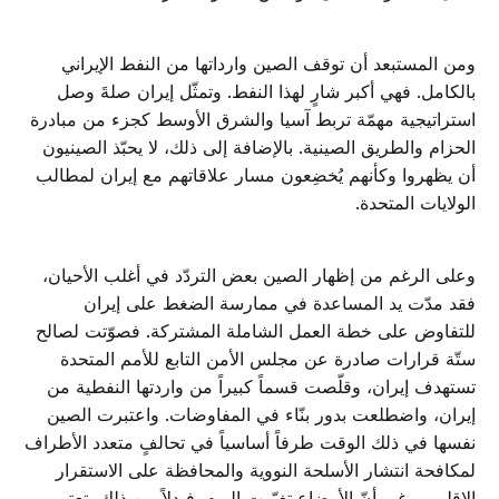
ومن المستبعد أن توقف الصين وارداتها من النفط الإيراني
بالكامل. فهي أكبر شارٍ لهذا النفط. وتمثّل إيران صلةَ وصل
استراتيجية مهمّة تربط آسيا والشرق الأوسط كجزء من مبادرة
الحزام والطريق الصينية. بالإضافة إلى ذلك، لا يحبّذ الصينيون
أن يظهروا وكأنهم يُخضِعون مسار علاقاتهم مع إيران لمطالب
الولايات المتحدة.
وعلى الرغم من إظهار الصين بعض التردّد في أغلب الأحيان،
فقد مدّت يد المساعدة في ممارسة الضغط على إيران
للتفاوض على خطة العمل الشاملة المشتركة. فصوّتت لصالح
ستّة قرارات صادرة عن مجلس الأمن التابع للأمم المتحدة
تستهدف إيران، وقلّصت قسماً كبيراً من واردتها النفطية من
إيران، واضطلعت بدور بنّاء في المفاوضات. واعتبرت الصين
نفسها في ذلك الوقت طرفاً أساسياً في تحالفٍ متعدد الأطراف
لمكافحة انتشار الأسلحة النووية والمحافظة على الاستقرار
الإقليمي. غير أنّ الأوضاع تغيّرت اليوم. فبدلاً من ذلك، تعتبر