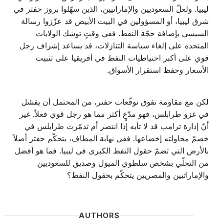
ليبيا. ولعلّ السعوديين والإماراتيين، الذين سهّلوا بروز حفتر في
شرق ليبيا، أو المسؤولين في البيت الأبيض قد عزّزوا رسالة
السيسي بإضافة حجّة النفط. ففي وقتٍ توشك الولايات
المتحدة على إلغاء سياسة التنازلات، قد يساعد إشراف رجل
قوي على أكبر احتياطيات النفط في أفريقيا على تثبيت
الأسعار وحفظ استقرار الأسواق.
لكن مع مقاومة تفوق توقّعات حفتر، من المحتمل أن يفشل
في غزو طرابلس، فهو مدّعٍ أكثر مما هو رجل قوي فعلاً. غير
أنّ إدارة ترامب قد لا تأبه إذا انتصر أم تدمّرت طرابلس في
خضمّ محاولته إخضاعها. ففي نهاية المطاف، يتحكّم حفتر أصلاً
بالأرض التي تضمّ حقول النفط الكبرى في ليبيا. فما هو أفضل
من التحلّي بشخص سلطوي الميول وصديق للسعوديين
والإماراتيين والمصريين يتحكّم بحقول النفط؟
AUTHORS