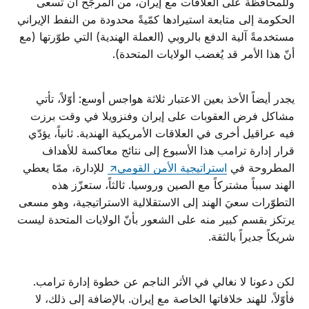
وللمحافظة على العلاقات مع إيران، من المرجّح أن تسعى
الحكومة إلى متابعة استيرادها كمّيةً محدودة من النفط الإيراني
مستخدمةً آلية الدفع بالروبي (العملة الهندية) التي طوّرتها (مع
أنّ هذا الأمر قد يُغضب الولايات المتحدة).
يجدر أيضاً الأخذ بعين الاعتبار ثلاثة هواجس أوسع: أوّلاً، تأتي
مشاكل فرض العقوبات على إيران وفنزويلا في وقت برزت
فيه عراقيل أخرى في العلاقات الأمريكية الهندية. ثانياً، يؤدّي
قرار إدارة ترامب هذا الأسبوع إلى نتائج معاكسة للأهداف
المطروحة في
استراتيجية الأمن القومي
للإدارة، ممّا يعطي
الهند سبباً مشتركاً مع الصين وروسيا. ثالثاً، ستعزّز هذه
التطوّرات سعيَ الهند إلى الاستقلالية الاستراتيجية، وهو مسعى
يرتكز بقسم كبير منه على الشعور بأنّ الولايات المتحدة ليست
شريكاً جديراً بالثقة.
لكن دعونا لا نغالي في الأثر الناجم عن خطوة إدارة ترامب.
فأوّلاً، للهند خلافاتها الخاصة مع إيران. بالإضافة إلى ذلك، لا