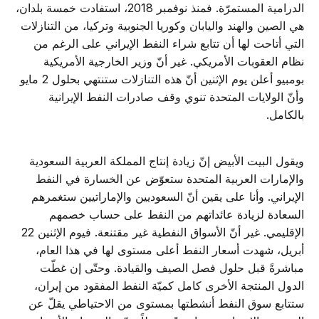
الدرامية المستمرّة. فمنذ نوفمبر 2018، استفادت خمسة بلدان،
هي الصين والهند واليابان وكوريا الجنوبية وتركيا، من التنازلات
التي أتاحت لها أن تتابع شراء النفط الإيراني على الرغم من
نظام العقوبات الأمريكي. غير أنّ وزير الخارجية الأمريكية
بومبيو أعلن يوم الإثنين أنّ هذه التنازلات ستنتهي بحلول 2 مايو
وأنّ الولايات المتحدة تنوي وقف صادرات النفط الإيرانية
بالكامل.
ويقول البيت الأبيض إنّ زيادة إنتاج المملكة العربية السعودية
والإمارات العربية المتحدة ستعوّض عن الخسارة في النفط
الإيراني. وأنا على يقين أنّ السعوديين والإماراتيين ستغمرهم
السعادة لزيادة عائداتهم من النفط على حساب خصمهم
الإقليمي. غير أنّ الأسواق النفطية غير مقتنعة. فيوم الإثنين 22
أبريل، شهدت أسعار النفط أعلى مستوى لها في هذا العام،
مباشرةً قبل حلول فصل الصيف والقيادة. وحتّى إن غطّت
الدول المنتجة الأخرى كامل كميّة النفط المفقود من إيران،
ستتابع سوق النفط أنشطتها بمستوى من الاحتياطي يقلّ عن