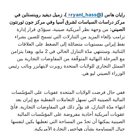
رايان هاس (
@ryanl_hass
)، زميل ديفيد روبنستاين في
مركز دراسات السياسات لشرق آسيا وفي مركز جون ثورنتون
الصيني:
من وجهة نظر أمريكية صينية، سيؤدّي قرار إدارة
ترامب بإلغاء المزيد من التنازلات التي تسمح للصين بشراء
نفط إيراني بمستويات متضائلة إلى الضغط على العلاقات
الثنائية. وستنتهي مدّة التنازل الحالي في 2 مايو، وهذا يتزامن
مع المرحلة النهائية المتوقّعة من المفاوضات التجارية بين
الممثل التجاري للولايات المتحدة روبرت لايتهايزر ونائب رئيس
الوزراء الصيني ليو هي.
ففي حال فرضت الولايات المتحدة عقوبات على المؤسّسات
المالية الصينية التي تسهل التعاملات النفطية مع إيران بعد
انتهاء مدّة التنازل، قد يؤثّر ذلك في المفاوضات التجارية. فأيّ
عقوبات أمريكية أحادية مفروضة على المؤسّسات المالية
الصينية يمكنها أن تحدّ من المساحة التي تعطيها بكين لنفسها
حيال المساومة بشأن هواجس التجارة الأمريكية.