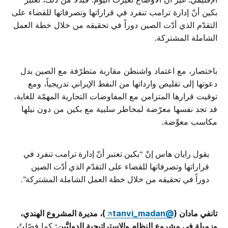
بكين أنّ إدارة ترامب تنفرد في قراراتها وتصرفاتها للقضاء على
التقدّم الذي أدّت الصين دوراً في تحقيقه من خلال خطة العمل
الشاملة المشتركة.
باختصار، مع اعتماد واشنطن مقاربة متطرّفة مع الصين بدل
دعوتها إلى تقليص وارداتها من النفط الإيراني تدريجياً، ومع
توقيت قرارها المتزامن مع المفاوضات التجارية المهمّة للغاية،
قد تجد نفسها معرّضة لمخاطر سلبية مع بكين من دون نيلها
مكاسب معوِّضة.
يقول رايان هاس إنّ “بكين تعتبر أنّ إدارة ترامب تنفرد في
قراراتها وتصرفاتها للقضاء على التقدّم الذي أدّت الصين
دوراً في تحقيقه من خلال خطة العمل الشاملة المشتركة”.
تانفي مادان (
@tanvi_madan
)، مديرة المشروع الهندي،
وزميلة في مشروع النظام والاستراتيجية الدوليَّين:
كما فصّلتُ