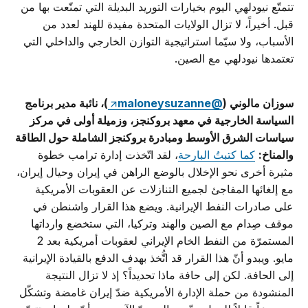
تتمتّع نيودلهي اليوم بخيارات التوريد البديلة التي تمتّعت بها من
قبل. أخيراً، لا تزال الولايات المتحدة مفيدة للهند لعدد من
الأسباب، ولا سيّما استراتيجية التوازن الخارجي والداخلي التي
تعتمدها نيودلهي مع الصين.
سوزان مالوني (
@maloneysuzanne
)، نائبة مدير برنامج
السياسة الخارجية في معهد بروكنجز، وزميلة أولى في مركز
سياسات الشرق الأوسط ومبادرة بروكنجز الشاملة حول الطاقة
والمناخ:
كما كتبتُ البارحة
، لقد اتّخذت إدارة ترامب خطوة
مثيرة أخرى نحو الإخلال بالوضع الراهن في إيران وحيال إيران،
مع إلغائها المفاجئ لجميع التنازلات عن العقوبات الأمريكية
على صادرات النفط الإيرانية. ويضع هذا القرار واشنطن في
موقف صِدام مع الصين والهند وتركيا، التي ستخضع وارداتها
المستمرّة من النفط الخام الإيراني لعقوبات أمريكية بعد 2
مايو. ويبدو أنّ هذا القرار قد اتُّخذ بهدف الدفع بالقيادة الإيرانية
إلى الحافة. لكن إلى حافة ماذا تحديداً؟ إذ لا تزال النتيجة
المنشودة من حملة الإدارة الأمريكية ضدّ إيران غامضة وتشكّل