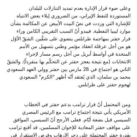
وعلى ضوء قرار الإدارة بعدم تمديد التنازلات للبلدان
المستوردة للنفط الإيراني، من الضروري إيلاء بعض الانتباه
للإشارة التي وردت في نصّ البيت الأبيض عن المكالمة بشأن
موارد ليبيا النفطية. فيبدو أنّ السبب التقريبي الكامن وراء
قرار حفتر بمهاجمة طرابلس ينضوي على شقَّين. الشقّ الأوّل
هو من أجل عرقلة انعقاد مؤتمر وطني بتسهيل من الأمم
المتحدة في أواسط أبريل من أجل رسم مسار لإجراء
الانتخابات (مع نتيجة يعجز حفتر عن التحكّم بها منفرداً). والشقّ
الثاني هو اجتماع في 28 مارس بين حفتر وولي العهد السعودي
محمد بن سلمان، الذي يُعتقد أنّه أظهر “الكرم” السعودي
لهجوم حفتر على طرابلس.
ومن المحتمل أنّ قرار ترامب بدعم حفتر في الخطاب
الأمريكي يأتي نتيجة اجتماع ترامب مع الرئيس المصري
السيسي قبل بضعة أيّام. فعلى الأرجح أنّ السيسي، الموافق
على مواقف حفتر المعادية للإخوان المسلمين، قد أقنع ترامب
بقدرة حفتر المحتملة على دحر الإرهاب وفرض الاستقرار في