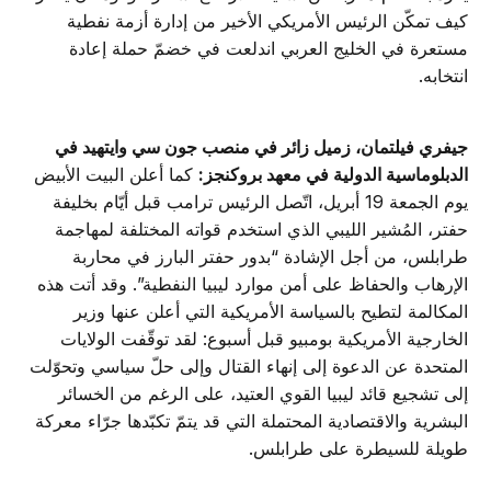
كيف تمكّن الرئيس الأمريكي الأخير من إدارة أزمة نفطية
مستعرة في الخليج العربي اندلعت في خضمّ حملة إعادة
انتخابه.
جيفري فيلتمان، زميل زائر في منصب جون سي وايتهيد في
الدبلوماسية الدولية في معهد بروكنجز:
كما أعلن البيت الأبيض
يوم الجمعة 19 أبريل، اتّصل الرئيس ترامب قبل أيّام بخليفة
حفتر، المُشير الليبي الذي استخدم قواته المختلفة لمهاجمة
طرابلس، من أجل الإشادة “بدور حفتر البارز في محاربة
الإرهاب والحفاظ على أمن موارد ليبيا النفطية”. وقد أتت هذه
المكالمة لتطيح بالسياسة الأمريكية التي أعلن عنها وزير
الخارجية الأمريكية بومبيو قبل أسبوع: لقد توقّفت الولايات
المتحدة عن الدعوة إلى إنهاء القتال وإلى حلّ سياسي وتحوّلت
إلى تشجيع قائد ليبيا القوي العتيد، على الرغم من الخسائر
البشرية والاقتصادية المحتملة التي قد يتمّ تكبّدها جرّاء معركة
طويلة للسيطرة على طرابلس.