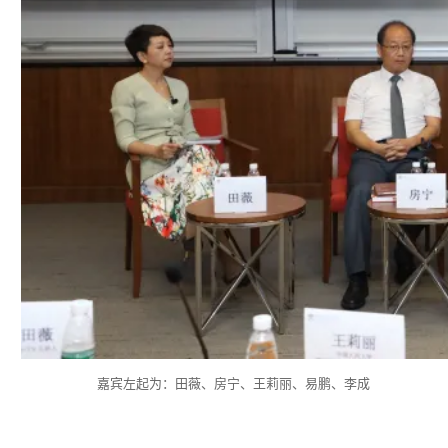
嘉宾左起为：田薇、房宁、王莉丽、易鹏、李成