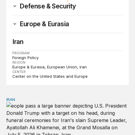
Defense & Security
Europe & Eurasia
Iran
PROGRAM
Foreign Policy
REGION
Europe & Eurasia
European Union
Iran
CENTER
Center on the United States and Europe
IRAN
There’s only one way out of Trump’s reckless war