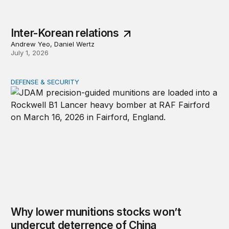
Inter-Korean relations
Andrew Yeo, Daniel Wertz
July 1, 2026
DEFENSE & SECURITY
Why lower munitions stocks won’t undercut deterrence
Why lower munitions stocks won’t
undercut deterrence of China