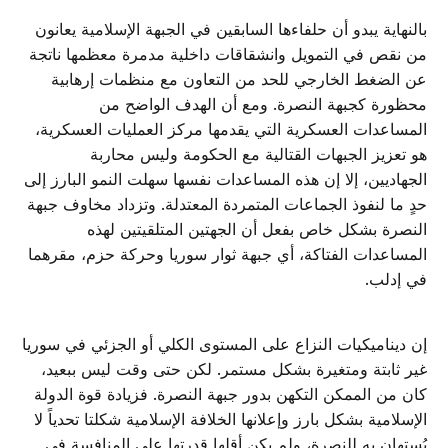
بالنهاية يبدو أن حلفاءها السابقين في الجبهة الإسلامية يعانون
من نقص في التمويل وانشقاقات داخلية مدمرة معظمها ناتجة
عن الضغط الخارجي للحد من التعاون مع منظمات إرهابية
محظورة كجبهة النصرة. ومع أن الهدف الواضح من
المساعدات العسكرية التي يقدمها مركز العمليات العسكرية،
هو تعزيز الجبهات القتالية مع الحكومة وليس محاربة
الجهاديين، إلا إن هذه المساعدات نفسها سهلت النمو البارز إلى
حدٍ ما لنفوذ الجماعات المتمردة المعتدلة. وتزداد مخاوف جبهة
النصرة بشكل خاص بفعل أن الجهتين المتلقيتين لهذه
المساعدات الفتاكة، أي جبهة ثوار سوريا وحركة حزم، مقرهما
في إدلب.
إن ديناميكيات النزاع على المستوى الكلي أو الجزئي في سوريا
غير ثابتة ومتغيرة بشكل مستمر. لكن حتى وقت ليس ببعيد،
كان من الممكن التكهن بدور جبهة النصرة. فزيادة قوة الدولة
الإسلامية بشكل بارز وإعلانها الخلافة الإسلامية شكلتا تحدياً لا
يُستهان به للنصرة، ولم يكن أقلها قدرتها على المنافسة في