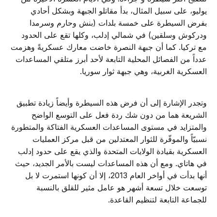
يوليو، على سبيل المثال، بدأ مقاتلو الجبهة وبشكل أحادي
بفرض السيطرة على خمسة بلدات (بنش وحارم وسرمدا
ودركوش وسلقين) في شمالي إدلب، وكلها تقع على الحدود
مع تركيا. كما أن جبهة النصرة خاضت معارك عسكريةً وهزمت
عدداً من الفصائل المحلية التابعة لأحد أبرز متلقي المساعدات
العسكرية الغربية، وهي جبهة ثوار سوريا.
وتجدر الإشارة إلى أن فرض هذه السيطرة وأيضاً زيادة تطبيق
الشريعة هما من دون شك ردة فعل على التوسع الواضح
والمتزايد في مستوى المساعدات العسكرية الفتاكة والمتطورة
نسبيّاً والموفّرة للثوار المعتدلين من قبل مركز العمليات
العسكرية بقيادة الولايات المتحدة والذي يقع على حدود إدلب
في هاتاي. ومع أن هذه المساعدات ليست بالأمر الجديد، حيث
أنها بدأت في أواخر العام 2013، إلا أن كونها استمرت لا بل
توسعت خلال تسعة أشهر هو عامل مثير للقلق بالنسبة
للجماعة التابعة لتنظيم القاعدة.