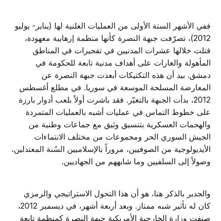
ففي الأشهر الستة الأولى من العمليات العلنية لها (يناير- يوليو
2012)، تصرّفت جبهة النصرة كأنها منظمة إرهابية معهودة،
قتلت خلالها عشرات المدنيين في تفجيرات في المناطق
المأهولة والغارات على أهداف مدنية تابعة للحكومة في
دمشق. بيد أن هذه التكتيكات أبعدت جبهة النصرة عن
المعارضة المسلحة الموسعة في سوريا. في مطلع أغسطس
2012، بدأت الجبهة بالتغيّر. فقد باشرت أولاً بلعب أدوار بارزة
على خطوط التماس في عمليات أشبه بالعمليات المتمردة
والهجمات العسكرية بتنسيق وثيق مع جماعات وطنية من
الجيش السوري الحر ومجموعات من مختلف الانتماءات
الأيديولوجية من الصوفيين، مروراً بالإسلاميين السُنة المعتدلين،
وصولاً إلى السلفيين وما شابههم من الجهاديين.
والجدير بالذكر هنا، هو أن هذا التحول الاستراتيجي والرمزي
كان له تأثير شبه ممتاز. وبعد أربعة أشهر، في ديسمبر 2012،
صنفت وزارة الخارجية الأمريكية جبهة النصرة كمنظمة تابعة