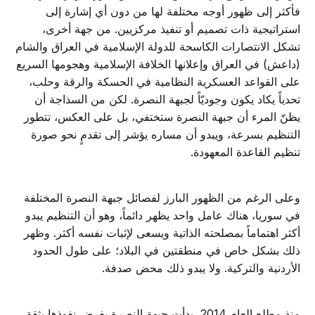
فأكثر إلى ظهور أوجه مختلفة لها من دون أي إشارة إلى
استراتيجية ذات تصميم أو تنفيذ مركزيين. من جهة أخرى،
تشكل الانتصارات الكاسحة للدولة الإسلامية في العراق والشام
(داعش) في العراق وإعلانها الخلافة الإسلامية وهجومها السريع
على القواعد العسكرية النظامية في الحسكة والرقة وحلب،
تحدياً يكاد يكون وجوديّاً لجبهة النصرة. لكن من السذاجة أن
يظنّ المرء أن جبهة النصرة ستختفي، بل على العكس، تتطور
التنظيم بسرعة، ويبدو أن مساره يؤشر إلى تقدمٍ نحو صورة
تنظيم القاعدة المعهودة.
وعلى الرغم من الظهور البارز لفصائل جبهة النصرة المختلفة
في سوريا، هناك عامل واحد يظهر دائماً، وهو أن التنظيم يبدو
أكثر اهتماماً بمصلحته الذاتية ويسعى لإثبات نفسه أكثر. وظهر
ذلك بشكل خاص في منطقتين في البلاد؛ على طول الحدود
الأردنية والتركية. ولا يبدو ذلك محض صدفة.
منذ مطلع العام 2014، بدأت جبهة النصرة بفرض نفوذها بثقة