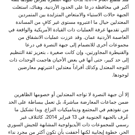
أكبر في محافظة درعا على الحدود الأردنية. وهناك، استغلت
الجبهة حالات الاستياء والامتعاض المتزايدة بين المتمردين
المعتدلين حيال ما اعتبروه مستوى غير كافٍ من المساندة
التي تقدمها غرفة العمليات ذات القيادة الأمريكية والواقعة في
العاصمة الأردنية عمان. وقد عززت عمليات الانشقاق من
مجموعات أخرى للانضمام إلى جبهة النصرة في درعا
والقنيطرة المجاورتين، وإن كانت صغيرة ، بتعزيز ثقة التنظيم
إلى حد كبير، حتى أنها في بعض الأحيان هاجمت الوحدات ذات
التوجه المعتدل وكذلك أفراداً معتدلين اعتبرتهم معارضين
لوجودها.
إلا أن جبهة النصرة لا تواجه المعتدلين أو خصومها الظاهرين
ضمن جماعات المعارضة مباشرةً، بل تعمل ببساطة على الحد
من نفوذهم في المجتمع وديناميكيات النزاع. وبدا تشكيل ما
عُرف بالجبهة الجنوبية في 13 فبراير 2014، كائتلاف غير
رسمي للمجموعات ذات الأيديولوجية المشابهة للجيش السوري
الحر، خطوة إيجابية لكنها أخفقت بأن تكون أكثر من مجرد نداء