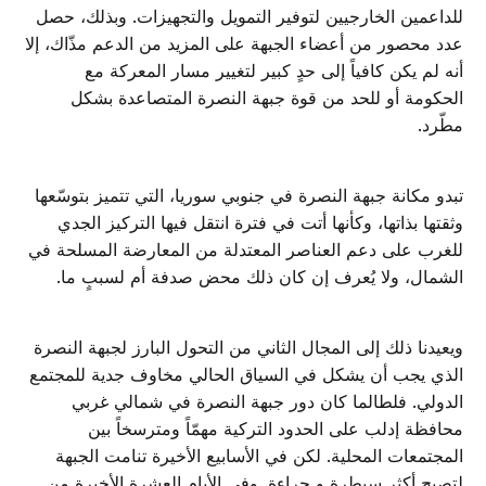
للداعمين الخارجيين لتوفير التمويل والتجهيزات. وبذلك، حصل
عدد محصور من أعضاء الجبهة على المزيد من الدعم مذّاك، إلا
أنه لم يكن كافياً إلى حدٍ كبير لتغيير مسار المعركة مع
الحكومة أو للحد من قوة جبهة النصرة المتصاعدة بشكل
مطّرد.
تبدو مكانة جبهة النصرة في جنوبي سوريا، التي تتميز بتوسّعها
وثقتها بذاتها، وكأنها أتت في فترة انتقل فيها التركيز الجدي
للغرب على دعم العناصر المعتدلة من المعارضة المسلحة في
الشمال، ولا يُعرف إن كان ذلك محض صدفة أم لسببٍ ما.
ويعيدنا ذلك إلى المجال الثاني من التحول البارز لجبهة النصرة
الذي يجب أن يشكل في السياق الحالي مخاوف جدية للمجتمع
الدولي. فلطالما كان دور جبهة النصرة في شمالي غربي
محافظة إدلب على الحدود التركية مهمّاً ومترسخاً بين
المجتمعات المحلية. لكن في الأسابيع الأخيرة تنامت الجبهة
لتصبح أكثر سيطرة و جراءة. وفي الأيام العشرة الأخيرة من