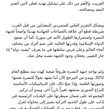
القريب، والأهم من ذلك على تشكيل تهديد فعلي لأمن العدو
البعيد ومصالحه.
ويشكل التعزيز العلني للمتمردين المعتدلين من قبل الغرب
شريطة قطع أي علاقة بالجماعات الجهادية تهديدًا واضحاً لجبهة
النصرة واستمرارها الطويل الأمد في سوريا. كما أن صعود
الدولة الإسلامية وقدرتها العالية على ضم أفراد من مختلف
أنحاء العالم وعلى فرض سلطتها في ما يعرف “بشبه دولة” إذا
جاز التعبير، يجعلان وجود الجبهة نفسه محل شك.
ولم تواجه جبهة النصرة ظروفاً صعبة كهذه منذ مطلع العام
2012. ويبدو من المرجح الآن أننا نشهد تحولاً للنصرة نفسها
وصورتها العلنية. وإذا صحّ ذلك، فإن الديناميكيات الأساسية
للنزاع السوري ستشهد تغيراً بارزاً آخر. ويبدو أن تركيز
المجموعة على ضمان سيطرتها على البلديات الرئيسية في
إدلب على طول الحدود التركية يشير إلى محاولة لعزل
المتمردين عن خط تزويد مركز العمليات العسكرية عبر معبر