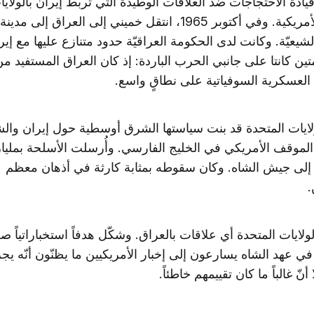
ادة الاحتجاجات ضد العلاقات الوطيدة التي تربط إيران بالولايا
المتحدة الأمريكية. وفي أكتوبر 1965، انتقل خميني إلى العراق إلى
يعيّة. وكانت لدى الحكومة العراقيّة حدود متنازع عليها مع إير
تين كانتا على جانبي الحرب الباردة: إذ كان العراق المستفيد م
العسكرية السوفياتية على نطاقٍ واسع.
لايات المتحدة قد بنت سياستها الشرق أوسطية حول إيران والشا
 الموقف الأمريكي في الخليج الفارسي. وأُرسلت الأسلحة بمليا
 إلى جيش الشاه. وكان سقوطه بمثابة كارثة في أذهان معظم
.
ولايات المتحدة أي علاقات بالعراق. وشكّل هدفاً استخباراتياً صعب
 في عهد الشاه يسارعون إلى إخبار الأمريكيين ما يظنّون أنّه ي
 أنّ غالباً ما كان تقييمهم خاطئاً.