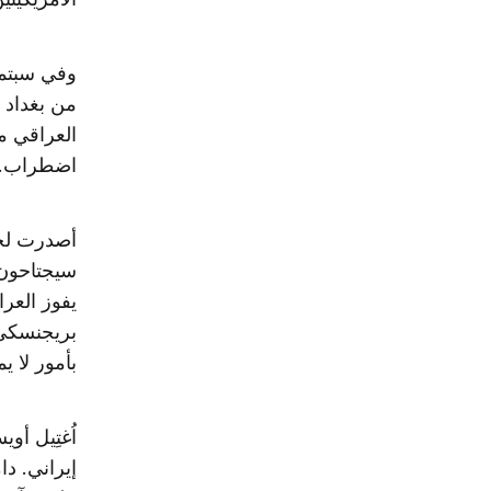
من بغداد 
العراقي مس
اضطراب. و
أصدرت لجنة
سيجتاحون و
يفوز العر
بريجنسكي 
بأمور لا ي
إيراني. 