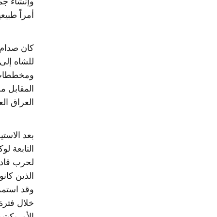
وإنشاء جم
أمراً طبيعيا
كان صدام 
للشاه إلى
ومخططات ل
المقابل م
العراق ال
بعد الاست
التابعة لوك
لحرب قادم
وقد استمر
خلال فترة
الأمريكيتين