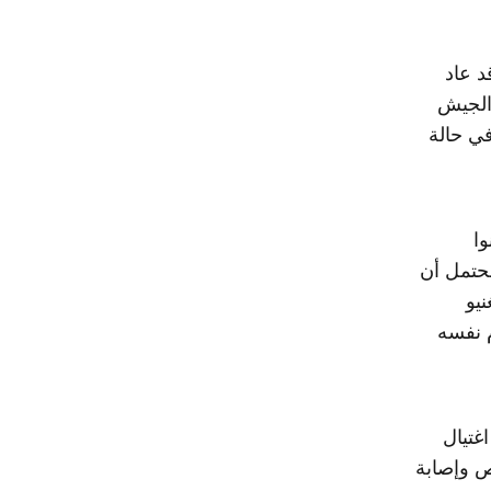
 قد عاد
 الجيش
في حالة
وا
محتمل أن
يو
 نفسه
1 من قبل فريق اغتيال
 وإصابة