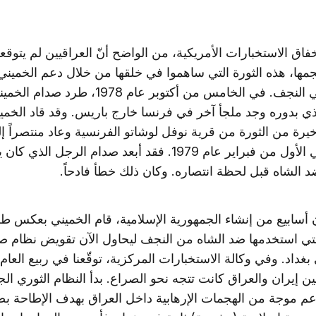
 إخفاق الاستخبارات الأمريكية، من الواضح أنّ العراقيين لم يتوقع
جمها، هذه الثورة التي ساهموا في خلقها من خلال دعم الخميني
سنوات في النجف. في الخامس من أكتوبر عام 1978، طرد 
ذي بدوره وجد ملجأ آخر في فرنسا خارج باريس. وقد قاد الخمي
خيرة من الثورة من قرية نوفل لوشاتو الفرنسية وعاد منتصراً إ
طهران في الأول من فبراير عام 1979. فقد أبعد صدام الرجل الذي 
 الشاه قبل لحظة انتصاره. وكان ذلك خطأ فادحاً.
سابيع من إنشاء الجمهورية الإسلامية، قام الخميني بعكس ط
لتي استخدمها ضد الشاه من النجف ليحاول الآن تقويض نظام ص
ين إيران والعراق كانت تتجه نحو الصراع. بدأ النظام الثوري ال
م موجة من الهجمات الإرهابية داخل العراق بهدف الإطاحة بص