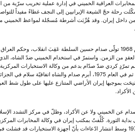
خابرات العراقية الخميني في إدارة عملية تخريب سرّية من ا
ّلت رحلة حجّ الشيعة الإيرانيين إلى النجف غطاءً مفيداً للتوا
من داخل إيران. وقد هُرِّبَت أشرطة مُسجّلة لمواعظ الخميني 
وفي العام 1968 تولّى صدام حسين السلطة عَقِبَ انقلاب، وحكم الع
لعقدٍ من الزمن. واستمرّ في استخدام الخميني ضدّ الشاه، الذ
م تمرّدٍ كردي ضدّ صدّام بدعم من وكالة الاستخبارات المركزية
الأمريكية. ثم في العام 1975، أبرم صدام والشاه اتفاقيّة سلام في الجزائ
ُنِحَت بموجبها إيران الأراضي المتنازع عليها على طول شط الع
 الأكراد.
 صدام عن الخميني ولا عن الأكراد، وظلّ في مركز التشدد الإس
بداية الثورة. كُلِّفتُ بمكتب إيران في وكالة المخابرات المركز
نوفمبر 1978 وسط انتشار ادّعاءات بأنّ أجهزة الاستخبارات قد فشلت ف