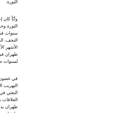
الثورة.
وأيّاً كان
الثورة وح
النجف، ال
الأشهر الأ
لسنوات ضد
في غضون أ
التهريب ا
العلاقات ب
طهران بدع