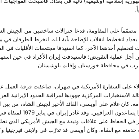
هورية إسلامية (وشيعية) ثانية في بغداد. فأصبحت المواجهات ا
ً.
مصمّماً على المقاومة، فدعا جنرالات ساخطين من الجيش الس
 بغداد لتخطيط انقلاب للإطاحة بآية الله. انخرط الطرفان في 
تحطيم أحدهما الآخر، كما استهدفا مجتمعات الأقليات في ا
ن أجل عملية التقويض؛ فاستهدفت إيران الأكراد في حين است
عرب في محافظة خوزستان وإقليم بلوشستان.
يلاء على السفارة الأمريكية في طهران، ضاعفت فرقة العمل عل
الة الاستخبارات المركزية جهودها لمراقبة الحدود الإيرانية العراقي
ة. كان غلام علي أويسي، القائد الأخير لجيش الشاه، من بين ا
الذين كانوا يساعدون العراقيين. وقد غادر إي
 في الحفاظ على علاقات وثيقة مع الجيش الأمريكي الذي تطو
 خدمته مع الشاه. وكان أويسي قد تدرّب في ولايتي فيرجينيا 
.