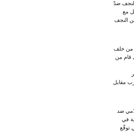
لنجف ضدّ
صل مع
من النجف
راق من خلف
ي قام من
ر
رب مقابل
لامي ضد
ية في
ي توقّع