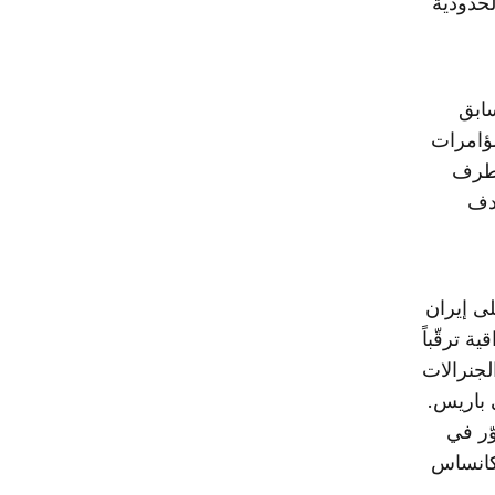
لحدودية
ابق
مؤامرات
لطرف
هدف
ى إيران
ة ترقّباً
لجنرالات
ران في يناير 1979 لمنفاه في باريس.
ّر في
وكانساس