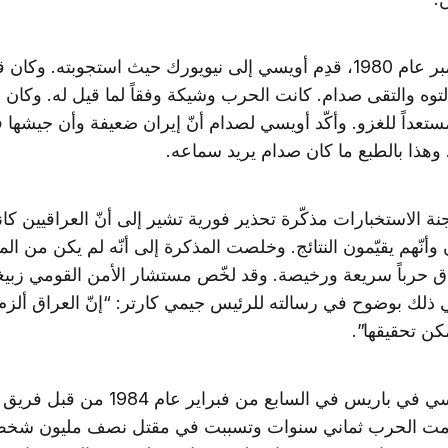
وفي سبتمبر عام 1980، قدِم أويسي إلى نيويورك حيث استجوبته. وكان
لتوه والتقى صدام. كانت الحرب وشيكة وفقاً لما قيل له. وكان
تعداً للغزو. وأكّد أويسي لصدام أنّ إيران ضعيفة وأن جيشها 
هذا بالطبع ما كان صدام يريد سماعه.
 الاستخبارات مذكّرة تحذير فورية تشير إلى أنّ العراقيين كان
أنّهم يقيّمون النتائج. وخلصت المذكرة إلى أنّه لم يكن من ال
اق حرباً سريعة ورخيصة. وقد لخّص مستشار الأمن القومي زبيغن
ذلك بوضوح في رسالته للرئيس جيمي كارتر: “إنّ العراق ألزم
مكن تحقيقها”.
اُغتِيل أويسي في باريس في السابع من فبراير عام 984
دامت الحرب ثماني سنوات وتسببت في مقتل نصف مليون شخص