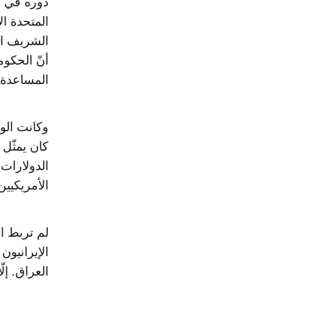
دوره في قي
الشريف الش
أنّ الحكوم
المساعدة 
وكانت الو
كان يمثّل
الدولارات
الأمريكيين
لم تربط ال
الإيرانيون
العراق. إلّا