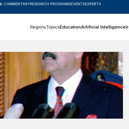
 & COMMENTARY
RESEARCH PROGRAMS
EVENTS
EXPERTS
Regions
Topics
Education
Artificial Intelligence
I