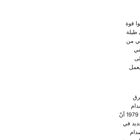
وا قوة
 طيلة
صدام الخميني من
ني
لى
كان يعمل
رق
دام
البعثي في بغداد. وفي وكالة الاستخبارات المركزية، توقّعنا في ربيع العام 1979 أنّ
جديد في
دام