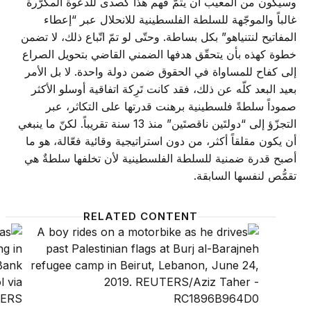
وسيكون من المعيب أن يتمّ فهم هذا كصدى للدعوة المكرّرة
غالباً والموجّهة للسلطة الفلسطينية للانحلال عبر “إعطاء
المفاتيح لنتنياهو” بكل بساطة. وحتّى لو تمّ اتّباع ذلك، لا تضمن
خطوة كهذه بأن يتحقّق هدفها الضمني القاضي بتحويل الصراع
إلى كفاح للمساواة في الحقوق ضمن دولة واحدة. لا بل الأمر
بعيد البعد كلّه عن ذلك، فقد كانت تَرِكة اتفاقية أوسلو الأكثر
صموداً سلطةً فلسطينية برهنت قدرتها على التكاثر، عبر
التجزّؤ إلى “دولتَين ناقصتَين” منذ 13 سنة تقريباً. لكنّ ما ينبغي
أن يكون مقلقاً أكثر، من دون استراتيجية وقائية فعّالة، هو ما
أصبح قدرة ضمنية للسلطة الفلسطينية لأن تخلفها سلطةٌ هي
تقمُّص لنفسها السابقة.
RELATED CONTENT
اقتراح ترامب الاقتصادي فرصةٌ متخفيّة
سنوات