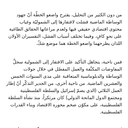
من دون الكثير من التحليل، يقترح واضعو الخطّة أنّ جهود
الوساطة الماضية فشلت لافتقارها إلى الشموليّة وغياب
محتوى اقتصادي حقيقي فيها ولعدم مراعاتها الحقائق الطاغية
على نحوٍ كافٍ. وفيما تختلف أسباب الفشل، التفسيران الأولان
اللذان يطرحهما واضعو الخطة هما موضع شكّ.
فمن ناحية، يتجاهل التأكيد على الافتقار إلى الشمولية سجلَّ
المفاوضات المكثّفة والعمل المفصّل في خلال جولات
الوساطة والدبلوماسية المتعاقبة على مدى السنوات الخمس
والعشرين الماضية. من ناحية أخرى، من الجدير التذكّر أنّ إطار
العمل الثلاثي (الذي يضمّ إسرائيل والسلطة الفلسطينية
ومجتمع الدول المانحة الدولي) كان مرتكزاً، منذ نشأة السلطة
الفلسطينية، على مكوّن ضخم محوره الاقتصاد وبناء القدرات
الفلسطينية.