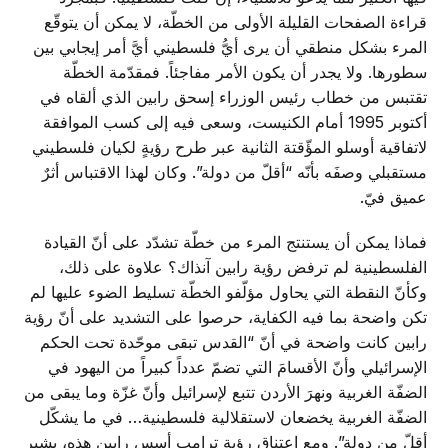
قراءة الصفحات القليلة الأولى من الخطّة، لا يمكن أن يتوقّع
المرء بشكل منطقي أن يرى أيُّ فلسطيني أيَّ أمر إيجابي بين
سطورها. ولا يجدر أن يكون الأمر مفاجئاً. فمقدّمة الخطّة
تقتبس من خطاب رئيس الوزراء إسحق رابين الذي ألقاه في
أكتوبر 1995 أمام الكنيست، وسعى فيه إلى كسب الموافقة
لاتفاقية أوسلو المؤّقتة الثانية عبر طرح رؤيةٍ لكيان فلسطيني
مستقبلي وصفَه بأنّه “أقلّ من دولة”. وكان لهذا الاقتباس أثرٌ
عميق فيّ.
فماذا يمكن أن يستنتج المرء من خطّة تشدّد على أنّ القيادة
الفلسطينية لم ترفض رؤية رابين آنذاك؟ علاوة على ذلك،
وكأنّ النقطة التي يحاول مؤلّفو الخطّة تسليط الضوء عليها لم
تكن واضحة بما فيه الكفاية، حرصوا على التشديد على أنّ رؤية
رابين كانت واضحة في أنّ “القدس تبقى موحّدة تحت الحكم
الإسرائيلي وأنّ الأقسامَ التي تضمّ عدداً كبيراً من اليهود في
الضفّة الغربية ونهرَ الأردن تتبع لإسرائيل وأنّ غزّة وما يبقى من
الضفّة الغربية يخضعان لاستقلالية فلسطينية… في ما يشكّل
أقلّ من دولة”. ومع اعتناق رؤية ترامب أسس رابين هذه، يشير