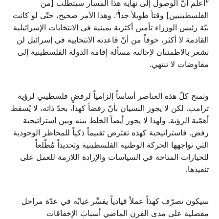
“أعلم أنّ الوصول إلى نهاية هذا المسار سيتطلّب [من
الفلسطينيين] وقتاً طويلاً جداً”. وهذا الأمر صحيح، حتّى لو كانت
نيّة رئيس الوزراء تأمين أكثرية يمينية في الانتخابات الإسرائيلية
القادمة لا أكثر، خوفاً من أنّ قاعدته الانتخابية في إسرائيل لن
تشعر بالاطمئنان لإحالته مسألة إقامة الدولة الفلسطينية إلى
مفاوضات لا تنتهي.
وتمنح كلّ هذه العناصر أساساً إلزامياً لرفضٍ فلسطيني لرؤية
ترامب. لكن لا يجوز النسيان بأنّ رفضاً كهذا، بحدّ ذاته، لا يُسقط
أهمّية الرؤية. ولهذا لا يجوز أيضاً الخلط بينه وبين استراتيجية
رفض. فاستراتيجية كهذه تفترض تقييماً ذكياً للمخاطر الوجودية
التي تواجهها الحركة الوطنية الفلسطينية وتحديداً مُطّلعاً
للخيارات المتاحة في السياسات والإرادة اللازمة للعمل على
تنفيذها.
سيكون تصرّف كهذاً عملاً قيادياً يفسِّر غيابُه في عدّة مراحل
مفصلية على مدى القرن الماضي أسبابَ الإخفاقات