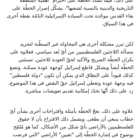
على ذلك، فيما تشدّد الخطّة على احترام “أهميّة المنطقة
التاريخية والدينية بالنسبة لشعبها”، يشكّل إصرار الخطّة على
بقاء القدس موحّدة تحت السيادة الإسرائيلية التامّة نقطة أخرى
في هذا السياق.
لكن تبرز مشكلة أخرى هي المحاولة غير المبطّنة لتجريد
مسألة اللاجئين الفلسطينيين من أيّ بُعد سياسي. فعلاوة على
نكران الخطّة الصريح والأكيد لحقّ العودة للاجئين، تستثني
الخطّة أيضاً وبشكل قاطع إسرائيل كوجهة عودة ممكنة. وتضع
كذلك قيوداً على النطاق الذي يمكن أن تكون “دولة فلسطين”
فيه وجهةَ عودة وتعطي إسرائيل حقّ النقض في هذا الموضوع،
زد على ذلك أنّها تحدّد إمكانية تقديم تعويضات مباشرة.
علاوة على ذلك، تعجّ الخطّة بأمثلة واقتراحات أخرى بشأن أيّ
خطاب ينبغي أن يطغى. ويشمل ذلك الاقتراح بأن لا حقوق
للفلسطينيين بالأراضي بأيّ شكل من الأشكال، كما هو مُلمّح
بوضوح في إشارة الخطّة إلى “تعيين” الأراضي “التي فرضت