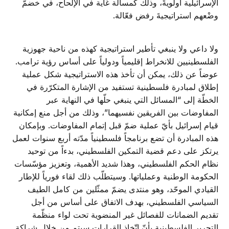
الإسرائيلية أولويةً، وذلك كمسألة غاية في الإلحاح، في خضمّ
وضْعهم استراتيجيةَ رفض فعّالة.
ولا داعي ولا ينبغي تأطير استراتيجية كهذه من ناحية جهوزية
الفلسطينيين للانخراط إقليمياً ودولياً على أساس رؤية ترامب.
عوضاً عن ذلك، يمكن أن تأخذ هذه الاستراتيجية شكل عملية
إطلاق لمبادرة فلسطينية تستفيد من الإشارة المتكرّرة في
الخطّة إلى “المسائل التي ينبغي حلّها في النهاية عبر
المفاوضات بين الفريقين نفسيهما”، وذلك من أجل منع إمكانية
قيام إسرائيل بأيّ عملية ضمّ قبل إتمام المفاوضات. وبإمكان
هذه المبادرة أن تضع برنامجاً فلسطينياً مدّته أربع سنوات لعمل
يرتكز على دعم قضية التمكين الفلسطيني، بدءاً من توحيد
نظام الحكم الفلسطيني، وهذا شديد الأهمية، وتعزيز مؤسّسات
الحكومة الوطنية وعملياتها. وسيتطلّب ذلك لقاء فورياً للإطار
القيادي الموحّد، وهو منتدى يضمّ ممثّلين من كامل الطيف
السياسي الفلسطيني، بهدف الاتفاق على أساس من أجل
تقديم الضمانات للفصائل غير المنضوية تحت لواء منظّمة
التحرير الفلسطينية بأنّ اتّخاذ القرارات سيتم من خلال شراكة