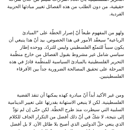
حقيقية، من دون الطلب من هذه الفصائل تغيير مبادئها الحزبية
الفردية.
ولهو من المفهوم طبعاً أنّ إصرار الخطّة على “المبادئ
الرباعية” سيعقّد الأمور في هذا الخصوص. بيد أنّ هذا ينبغي أن
يكون سبباً للتمنّع الفلسطيني وليس للتردّد. ووحده إطار
سياسي شامل غير مشروط بقبول الفصائل من خارج منظّمة
التحرير الفلسطينية بالمبادئ السياسية للمنظّمة قادرٌ في هذه
المرحلة على تحقيق المصالحة الضرورية جداً بين الأفرقاء
الفلسطينيين.
ومن غير الأكيد أبداً أنّ مبادرة كهذه يمكنها أن تنقذ القضية
الفلسطينية. لكن لا ينبغي الاستهانة بقدرتها على تغيير الدينامية
السلبية التي سيطرت منذ طرح الخطّة. لكن حتّى إن لم تؤدِّ
إلى نتيجة، لا شكّ في أنّ ذلك أفضل من التكرار الجاف للكلام
الذي ينعي حلّ الدولتين الذي أصبح بلا طائل الآن. لا بل أفضل