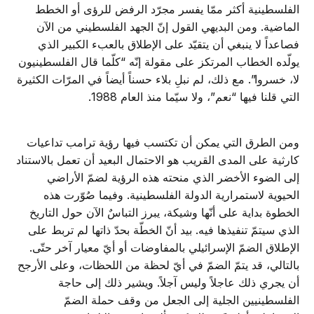
الفلسطينية أكثر ممّا يفسر مجرّد الرفض للرؤى أو الخطط
الماضية. ومن البديهي القول إنّ الجهد الفلسطيني من الآن
فصاعداً لا ينبغي أن يتقيّد على الإطلاق بالعبء الكبير الذي
يولّده الخطاب المرتكز على مقولة إنّه “كلّما قال الفلسطينيون
لا، خسروا”. مع ذلك، لم نبلِ بلاء حسناً أيضاً في المرّات الكثيرة
التي قلنا فيها “نعم”، ولا سيّما منذ العام 1988.
ومن الطرق التي يمكن أن تكتسب فيها رؤية ترامب تداعيات
كارثية على المدى القريب هو الاحتمال البعيد أن تعمل بالاستناد
إلى الضوء الأخضر الذي منحته هذه الرؤية لضمّ الأراضي
الحيوية لاستمرارية الدولة الفلسطينية. وفيما صُوّرت هذه
الخطوة بداية على أنّها وشيكة، يبرز التباسٌ الآن حول التاريخ
الذي سيتمّ تنفيذها فيه. بيد أنّ الخطّة بحدّ ذاتها لم تربط على
الإطلاق الضمّ الإسرائيلي بالمفاوضات أو أيّ معيار آخر حتّى.
بالتالي، قد يتمّ الضمّ في أيّ لحظة من اللحظات، وعلى الأرجح
أن يجري ذلك عاجلاً وليس آجلاً. ويشير ذلك إلى حاجة
الفلسطينيين الجلية إلى الجعل من وقف حملة الضمّ