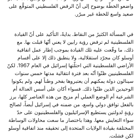
واضعو الخطّة بوضوح إلى أنّ الرفض الفلسطيني المتوقَّع على
صعيد واسع للخطة غير مبرّر.
في المسألة الكثيرُ من النقاط. بدايةً، التأكيد على أنّ القيادة
الفلسطينية لم ترفض رؤية رابين لا يعني أنّها قبلت بها. مع
ذلك، ما وقّعت عليه تلك القيادة بموجب إطار عمل اتفاقية
أوسلو كان مجرّد استقلالية، ولا ينطبق ذلك إلا على أقسام
الأراضي الفلسطينية التي احتلّتها إسرائيل في العام 1967. لكنّ
الفلسطينيين ظنّوا أنّه بعد فترة انتقالية مدتها خمس سنوات
سينالون دولة يمكنهم أن يعتبروها بفخر وطناً لهم. ولم يكونوا
الوحيدين الذين ظنّوا ذلك. فسواء أكان على أسس العدالة أم
الشرعية أم الوضع العملي أم مزيج من هذه العناصر كلها، برز
بالفعل توافق دولي واسع، من ضمنه في إسرائيل أيضاً، لصالح
رؤيةٍ لدولتين يستطيع الإسرائيليون والفلسطينيون على حدّ
سواء التعايش معها. وهذا باختصار ما سعت محاولات الوساطة
المختلفة بقيادة الولايات المتحدة إلى تحقيقه منذ اتفاقية أوسلو
لكن فشلت.