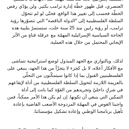
العنصري، قبل ظهور خطّة إدارة ترامب بكثير. ولن يؤدّي رفض
الخطّة فحسب إلى تغيير هذا الواقع. فحتّى لو لم تتحوّل
السلطة الفلسطينية إلى “الدولة الناقصة” التي تتصوّرها رؤية
ترامب، أو رؤية رابين منذ 25 سنة خلت، ستستمرّ بتلبية هذه
الحاجة السياسية الإسرائيلية المهمّة مع عرقلة قناةٍ من الأثر
الإيجابي المحتمل من خلال هذه العملية.
لذلك، وبالتوازي مع الجهد المبذول لوضع استراتيجية تتماشى
مع الأفكار أعلاه، لا بل كجزء لا يتجزّأ من هذا الجهد، ينبغي على
الفلسطينيين القبول بما إذا كانوا سيتمكّنون من التحلّي
بالعزيمة اللازمة لتحويل السلطة الفلسطينية من أداة لإيقاعهم
في شركٍ داخليّ وتجريدهم من القوّة كما باتت إلى أداة
التمكين التي ينبغي أن تكونها. إن لم يكن هذا الأمر ممكناً، فمن
واجبنا الغوص في المهمّة المزدوجة الأصعب القاضية بإعادة
تأهيل برنامجنا الوطني وإعادة تشكيل مؤسساتنا.