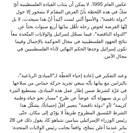
عكس العام 1995، لا يمكن أن ينتاب القيادة الفلسطينية أيّ
شكّ في هذه اللحظة بأنّ العرض المقدّم لا يتمحور إلا حول
“دولة ناقصة”. والأسوأ أنّني لست أكيداً أنّ هذا سيحدث، لا بل
إنّها الفرصة لخوض رحلة تأهّل مدّتها أربع سنوات بحثاً عن
“الدولة الناقصة”، فيما تسجّل إسرائيل والولايات المتّحدة معاً
نتائج الجهود الفلسطينية في مجال الحوكمة بالإجمال وفيما
تكون إسرائيل وحدها الحكم النهائي لأداء الفلسطينيين في
مجال الأمن.
وعند التفكير في إعادة إحياء الخطّة لـ”المبادئ الرباعية”،
بالتزامن مع بيانها بأنّه ينبغي تجريد حركة حماس من سلاحها
في غزّة كشرط ضمن إطار عمل هذه المبادئ، يستطيع المرء
أن يرى بسهولة أنّه عوضاً عن طرح “مسار نحو حياة وطنية
كريمة” (أو “دولة ناقصة” بتعبير أقلّ إحساناً)، يشكّل هذا
الشرط المُسبق المطروح طريقاً لا يؤدّي إلى مكان. حتّى
رئيس الوزراء الإسرائيلي بنيامين نتنياهو كاد يقول ذلك في 28
يناير عندما أعلن بتبجّح، واقفاً بجانب رئيس الولايات المتحدة: