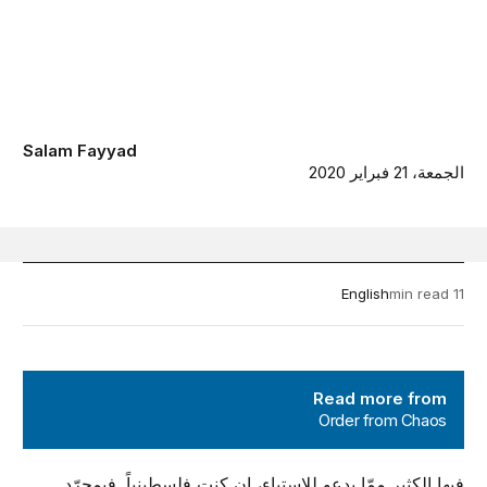
Salam Fayyad
الجمعة، 21 فبراير 2020
English
11 min read
Order from Chaos
Read more from
Order from Chaos
فيها الكثير ممّا يدعو للاستياء، إن كنت فلسطينياً. فبمجرّد