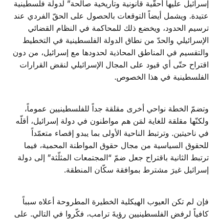
إسرائيل عليها أحقّية قانونية وتاريخية صالحة” لدولة فلسطينية
عتيدة. ويشمل أيضاً التوقعات بالحصول على الحقّ الفردي عند
ترسيم الحدود، ويخضع ذلك للمحاكمة في النظام القضائي
الإسرائيلي والحدّ من نطاق الدولة الفلسطينية في التخطيط
والتقسيم في المناطق المحاذية لحدودها مع إسرائيل، من دون
اقتراح حتّى أي قيود على المجال الإسرائيلي لنقض القرارات
الفلسطينية في هذا الخصوص.
وتضمّ الخطة نواحي أخرى مقلقة جداً للفلسطينيين عموماً،
ولكنّها مقلقة للغاية لمَن هم مواطنون في دولة إسرائيل، أقلّه
في ناحيتين. وترتبط الناحية الأولى بما يبدو إقصاء متعمّداً
للحقوق السياسية من مجال حقوق المواطنة المحمية، فيما
ترتبط الثانية باقتراح جعل ضمّ “المجتمعات المثلّثة” إلى دولة
إسرائيل غيرَ مشترط بموافقة سكّان المنطقة.
فإن لم تكن العيوب الهيكلية الخطيرة المطروحة أعلاه سبباً
كافياً لرفض الفلسطينيين رؤيةَ ترامب، فكّروا في التالي. على