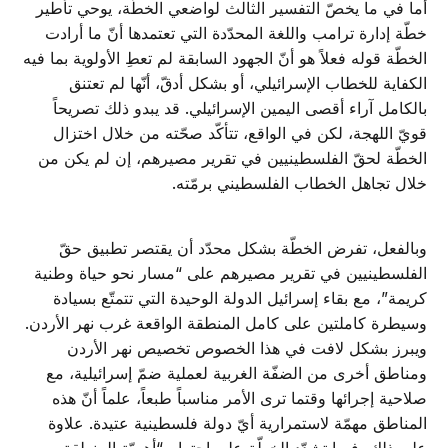
أما في ما يخصّ التفسير الثالث لواضعي الخطّة، يوحي تأطير
خطّة إدارة ترامب واللغة المحدّدة التي تعتمدها أنّ ما أرادت
الخطّة قوله فعلاً هو أنّ الجهود السابقة لم تعطِ الأولوية بما فيه
الكفاية للخطاب الإسرائيلي، أو بشكل أدقّ، أنّها لم تعتنق
بالكامل آراء أقصى اليمين الإسرائيلي. قد يبدو ذلك تصريحاً
قويّ اللهجة، لكن في الواقع، تتأكّد صحّته من خلال اختزال
الخطّة لحقّ الفلسطينيين في تقرير مصيرهم، إن لم يكن من
خلال تجاهل الخطاب الفلسطيني برمّته.
وبالفعل، تفرض الخطّة بشكل محدّد أن يقتصر تطبيق حقّ
الفلسطينيين في تقرير مصيرهم على “مسار نحو حياة وطنية
كريمة”، مع بقاء إسرائيل الدولة الوحيدة التي تتمتّع بسيادة
وسيطرة كاملتين على كامل المنطقة الواقعة غرب نهر الأردن.
ويبرز بشكل لافت في هذا الخصوص تخصيص نهر الأردن
ومناطق أخرى من الضفّة الغربية لعملية ضمّ إسرائيلية، مع
صلاحية إجرائها وقتما ترى الأمر مناسباً طبعاً، علماً أنّ هذه
المناطق مهمّة لاستمرارية أيّ دولة فلسطينية عتيدة. علاوة