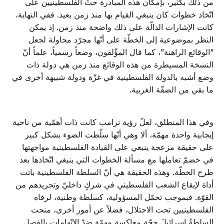
من ذلك بكثير، بإمكان هذه المبادرة حثّ الفلسطينيين على
اتّخاذ خطوات كان ينبغي القيام بها منذ زمن بعيد. ففي النهاية،
كانت الإشارات الدالّة على ذلك واضحة منذ زمن. إذ يمكن
النظر بموضوعية إلى الخطّة على أنّها مجرّد محاولة لجعل
“الوقائع الراهنة”، كما قال المؤّلفون، وضعاً رسمياً، علماً أنّ
النسخة المسيطرة من هذه الوقائع منذ زمن هي دولة ذات
وضع أشبه بالدولة الفلسطينية في غزّة ودولة شبيهة أخرى في
ما بقي من الضفّة الغربية.
وفي هذا المنطلق، لعلّ رؤية ترامب كانت ذات أهمّية من ناحية
إيجابية واحدة مهمّة، ألا وهي أنّها سلّطت الضوء بشكل كبير
على حقيقة مزعجة ينبغي على القيادة الفلسطينية مواجهتها
في خضمّ تعاملها مع مسألة الخطوات التي ينبغي اتّخاذها بعد
طرح الخطّة. وهذه الحقيقة هي أنّ السلطة الفلسطينية باتت
أداة لإيقاع الشعب الفلسطيني في شركٍ داخليّ وتجريدهم من
القوّة. فبموجب تحمّل المسؤولية، كسلطة وطنية، لرفاه
الفلسطينيين تحت الاحتلال، فضلاً عن أمور أخرى، منحت
السلطةُ إسرائيلَ حجّة معاكسة مهمّة ضدّ الاتّهامات بالفصل