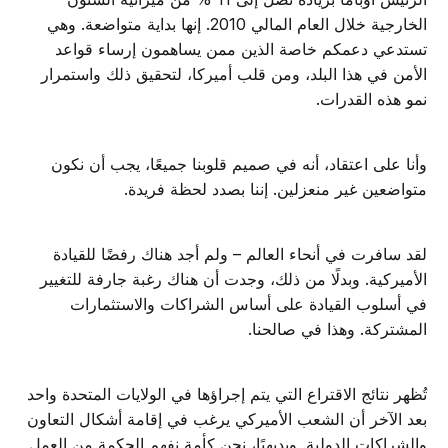
الخارجية خلال العام المالي 2010. إنها بداية متواضعة. وهي
تستدعي دعمكم خاصة الذين ممن يساهمون إرساء قواعد
الأمن في هذا البلد، ومن قلب أميركا، لتحقيق ذلك واستمرار
نمو هذه القدرات.
وأنا على اعتقاد، أنه في صميم قلوبنا جميعًا، يجب أن نكون
متواضعين غير منعزلين. إننا بصدد لحظة فريدة.
لقد سافرت في أنحاء العالم – ولم أجد هناك رفضًا للقيادة
الأميركية. وبدلًا من ذلك، وجدت أن هناك رغبة جارفة للتغيير
في أسلوب القيادة على أساس الشراكات والاستثمارات
المشتركة. وهذا في صالحنا.
تُظهر نتائج الاقتراع التي يتم إجراؤها في الولايات المتحدة واحد
بعد الآخر أن الشعب الأميركي يرغب في إقامة أشكال التعاون
والشراكات الدولية. وبديهيًا، نحن كأمة نفهم الحكمة من العمل