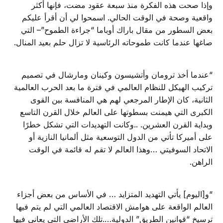
وإذا صحت هذه الفكرة منذ سبعة عقود مضت، فإنها أكثر
واقعية وصحة في الوقت الحالي. اسمحوا لي أن أقرأ عليكم
بعض السطور من مقال باراك أوباما “جراءة الطموح”– التي
صاغها عندما كانت طموحاته الرئاسية لا تزال حلم بعيد المنال.
“عندما أخذ ترومان وأتشيسون وكينان ومارشال في تصميم
تركيب الهيكل للنظام العالمي في فترة ما بعد الحرب العالمية
الثانية، كان الإطار المرجعي لهم هي المنافسة بين القوى
الكبرى التي هيمنت بسطوتها على العالم خلال القرن التاسع
وبداية القرن العشرين. ..وكانت التهديدات التي تشكل خطرًا
على أميركا تأتي من الدول التوسعية مثل ألمانيا النازية أو
الاتحاد السوفيتي …وهذا العالم لا تقم له قائمة في الوقت
الراهن.
“و[اليوم] يأتي التهديد المتزايد … في الأساس من بعض أجزاء
العالم الواقعة على هوامش الاقتصاد العالمي التي لم يتم فيها
ترسيخ “قوانين الطريق” الدولية….تلك الأراضي التي يعاني فيها