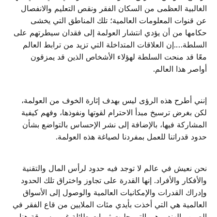
الغالبية العظمى من السكان الفقر ونقص التعليم والانفصال
عن قنوات المعلومات العالمية؛ تلك المناطق التي يخشى
حكامها من أن يؤدي انتشار العولمة إلى فقدان سيطرتهم على
السلطة….إن العلاقات المتداخلة التي تزيد من ترابط العالم
معًا قد منحت السلطة لهؤلاء الأشخاص الذين قد يمزقون
أواصر هذا العالم.
إنني أطرح هذه الرؤى ليس بهدف إثارة الخوف من العولمة،
لكن بغرض ترسيخ مبدأ الاحترام لقوتها ونفوذها، وفهم كيفية
المشاركة فيها، بالإضافة إلى نشر الإحساس بالتواضع بشأن
حدود قدراتنا للعمل بمفردنا لصياغة هذه العولمة.
نحن نعيش في عالم لا توجد فيه حدود لرأس المال والتقنية
والأفكار والأفراد. إنها القدرة على تجاوز واختراق تلك الحدود
وإدراك القدرات والإمكانيات العالمية والوصول إلى الأسواق
العالمية هي التي أخذت بأيدي مئات الملايين من قاع الفقر في
الصين والهند. وهي التي جلبت ثروات طائلة غير مسبوقة هنا