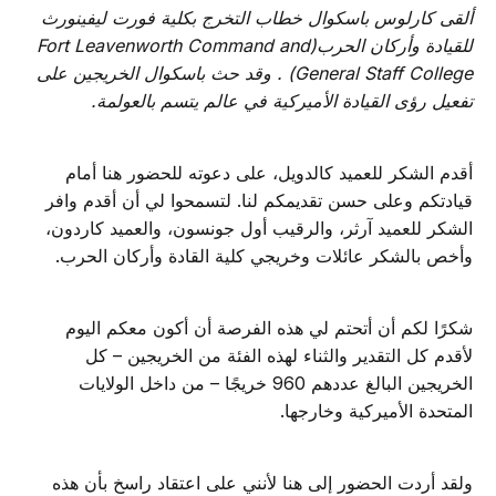
ألقى كارلوس باسكوال خطاب التخرج بكلية فورت ليفينورث
للقيادة وأركان الحرب(Fort Leavenworth Command and
General Staff College) . وقد حث باسكوال الخريجين على
تفعيل رؤى القيادة الأميركية في عالم يتسم بالعولمة.
أقدم الشكر للعميد كالدويل، على دعوته للحضور هنا أمام
قيادتكم وعلى حسن تقديمكم لنا. لتسمحوا لي أن أقدم وافر
الشكر للعميد آرثر، والرقيب أول جونسون، والعميد كاردون،
وأخص بالشكر عائلات وخريجي كلية القادة وأركان الحرب.
شكرًا لكم أن أتحتم لي هذه الفرصة أن أكون معكم اليوم
لأقدم كل التقدير والثناء لهذه الفئة من الخريجين – كل
الخريجين البالغ عددهم 960 خريجًا – من داخل الولايات
المتحدة الأميركية وخارجها.
ولقد أردت الحضور إلى هنا لأنني على اعتقاد راسخ بأن هذه