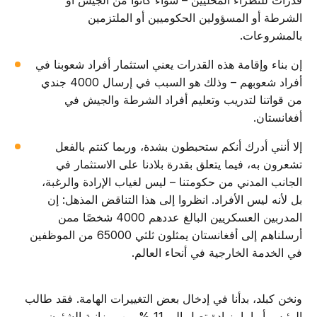
قدرات للنظراء المحليين – سواء كانوا من الجيش أو
الشرطة أو المسؤولين الحكوميين أو الملتزمين
بالمشروعات.
إن بناء وإقامة هذه القدرات يعني استثمار أفراد شعوبنا في
أفراد شعوبهم – وذلك هو السبب في إرسال 4000 جندي
من قواتنا لتدريب وتعليم أفراد الشرطة والجيش في
أفغانستان.
إلا أنني أدرك أنكم ستحبطون بشدة، وربما كنتم بالفعل
تشعرون به، فيما يتعلق بقدرة بلادنا على الاستثمار في
الجانب المدني من حكومتنا – ليس لغياب الإرادة والرغبة،
بل لأنه ليس الأفراد. انظروا إلى هذا التناقض المذهل: إن
المدربين العسكريين البالغ عددهم 4000 شخصًا ممن
أرسلناهم إلى أفغانستان يمثلون ثلثي 65000 من الموظفين
في الخدمة الخارجية في أنحاء العالم.
ونخن كبلد، بدأنا في إدخال بعض التغييرات الهامة. فقد طالب
الرئيس أوباما بزيادة تصل إلى 11 % من ميزانية الشئون