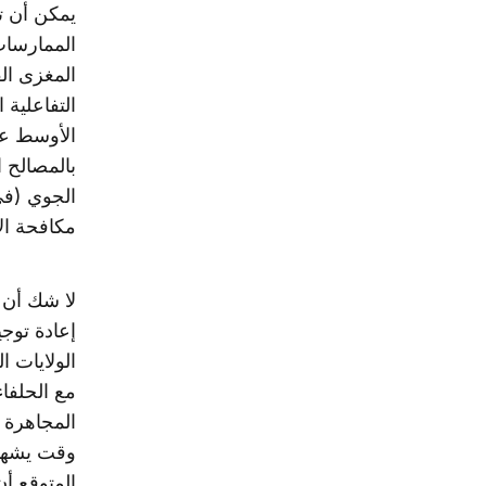
يمكن أن ت
الممارسات
المغزى ال
التفاعلية
الأوسط عمو
بالمصالح 
الجوي (في
مكافحة ال
لا شك أن 
إعادة توج
الولايات 
مع الحلفاء
المجاهرة 
وقت يشهد ف
المتوقع أن