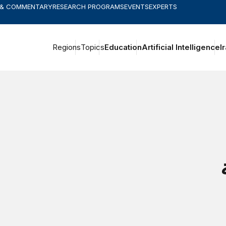
 & COMMENTARY
RESEARCH PROGRAMS
EVENTS
EXPERTS
Regions
Topics
Education
Artificial Intelligence
I