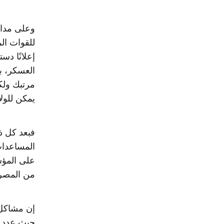
وعلى مدار 
إعلانًا دس
العسكر، ب
مرتبك ولكن
يمكن للولا
المساعدات
على المؤس
من المصري
إن مشاكل 
حيث عدد ا