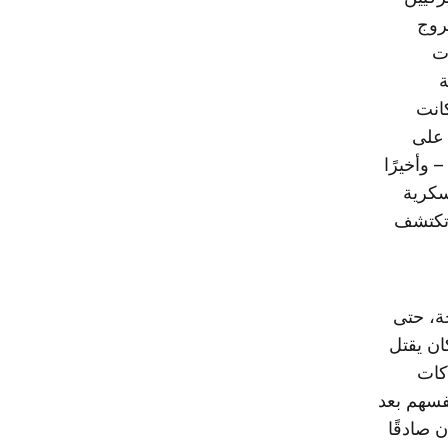
روج
ت
ة
كانت
 على
 وأخيرًا
سكرية
 تكتشف
حة، حتى
ان يقتل
كات
نفسهم بعد
 صادقًا