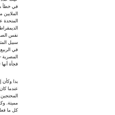
في خطأ مص
الملايين 
المتحدة ع
الديمقراط
نفس الصفق
سبيل المثا
في الربيع
المصرية –
فجأة أنها 
بدا وكأن إ
عندما كان
المحتجين 
مميتة. وكذ
كل ما فعل