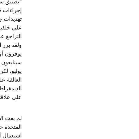
“تطبيق سي
إجراءات ق
تهديدات ج
على خلفية
التراجع ع
ولقد برر 
يوفرون أور
يوليو، لكن
العالقة ع
الديمقراط
على علاقته
لم يفت الأ
المتحدة ح
استعمال أ