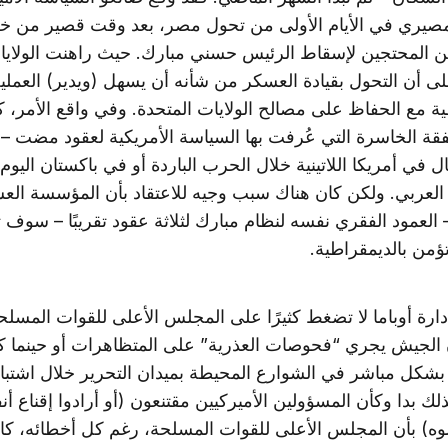
يري في الأيام الأولى من تحول مصر، بعد وقت قصير من خ
من المحتجين لإسقاط الرئيس حسني مبارك. حيث راهنت الولايا
لى أن التحول بقيادة العسكر من شأنه أن يسهل (ويدير) العملي
ية مع الحفاظ على مصالح الولايات المتحدة. وفي واقع الأمر، 
ة الخاسرة التي عُرفت بها السياسة الأمريكية لعقود مضت –
ل في أمريكا اللاتينية خلال الحرب الباردة أو في باكستان اليوم –
 العربي. ولكن كان هناك سبب وجيه للاعتقاد بأن المؤسسة الع
 العمود الفقري نفسه لنظام مبارك لثلاثة عقود تقريبًا – سوف
تؤمن بالديمقراطية.
دارة أوباما لا تضغط كثيرًا على المجلس الأعلى للقوات المسل
 الجيش يجري “فحوصات العذرية” على المتظاهرات أو حينما ك
بشكل مباشر في الشوارع المحيطة بميدان التحرير خلال اشتبا
لك بدا وكأن المسؤولين الأميركيين مقتنعون (أو أرادوا إقناع أ
وه) بأن المجلس الأعلى للقوات المسلحة، رغم كل أخطائه، كان