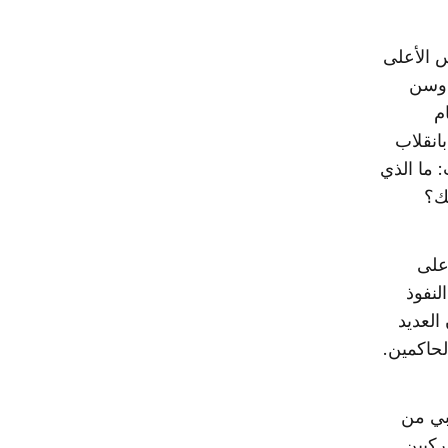
س الأعلى
رئ وسن
م
انقلاب
: ما الذي
لك؟
لار سنويًا على
لنفوذ
العديد
لحاكمين.
بي من
ركيين