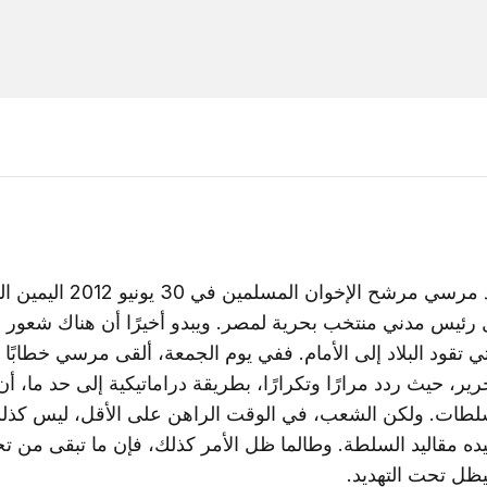
أدى محمد مرسي مرشح الإخوان المسلمين 
 رئيس مدني منتخب بحرية لمصر. ويبدو أخيرًا أن هناك شعور ب
تي تقود البلاد إلى الأمام. ففي يوم الجمعة، ألقى مرسي خطابًا م
رير، حيث ردد مرارًا وتكرارًا، بطريقة دراماتيكية إلى حد ما، 
طات. ولكن الشعب، في الوقت الراهن على الأقل، ليس كذل
ده مقاليد السلطة. وطالما ظل الأمر كذلك، فإن ما تبقى من 
يظل تحت التهديد.