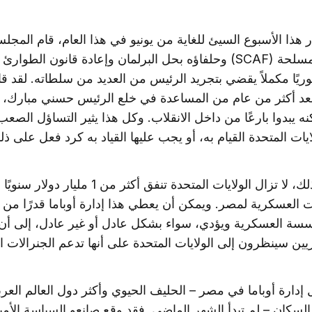
هذا الأسبوع السيئ للغاية من يونيو في هذا العام، قام المجل
للقوات المسلحة (SCAF) وحلفاؤه بحل البرلمان وإعادة قانون الطوا
توريًا مكملاً يقضي بتجريد الرئيس من العديد من سلطاته. لقد قا
عد أكثر من عام من المساعدة في خلع الرئيس حسني مبارك، ب
ه يبدوا بارعًا من داخل الانقلاب. وكل هذا يثير التساؤل الصعب
يات المتحدة القيام به، أو يجب عليها القياد به كرد فعل على ذ
فبعد كل ذلك، لا تزال الولايات المتحدة تنفق أكثر من 1 مليار دو
 العسكرية لمصر. ويمكن أن يعطي هذا إدارة أوباما قدرًا من ا
سة العسكرية ويؤدي، سواء بشكل عادل أو غير عادل، إلى أن 
ين سينظرون إلى الولايات المتحدة على أنها تدعم الجنرالات ا
إدارة أوباما في مصر – الحليف الحيوي وأكثر دول العالم العر
لسكان – لم تبدأ الشهر الماضي. فقد وقع صانعو السياسة الأمي