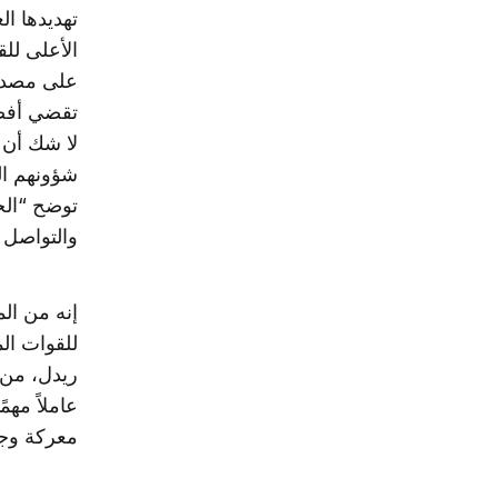
تهديدها ا
الأعلى للق
على مصداق
تقضي أفضل 
لا شك أن
شؤونهم ال
توضح “الخ
والتواصل 
إنه من ال
للقوات ال
ريدل، من 
عاملاً مه
معركة وجو