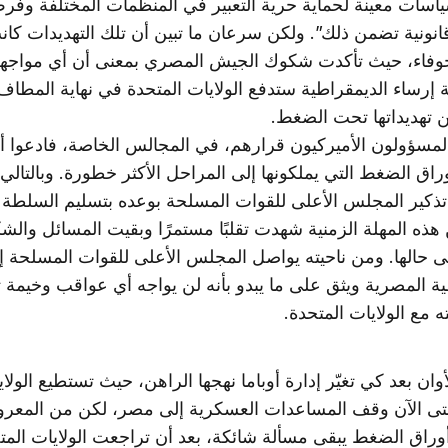
اسات معينة لحماية حرية التعبير في المنظمات المختلفة وفر
انونية تضمن ذلك”. ولكن سرعان ما تبين أن تلك التهديدات كان
وفاء، حيث تأكدت شكوك الجيش المصري بمعنى أن أي مواجهة
 إرساء الديمقراطية ستدفع الولايات المتحدة في نهاية المطاف
ن تهديداتها تحت الضغط.
المسؤولون الأميركيون قرارهم، في المجالس الخاصة، فادعوا أ
اق الضغط التي يملكونها إلى المراحل الأكثر خطورة. وبالتالي،
 هذه المهلة الزمنية شهدت تقلبًا مستمرًا وبقيت المسائل وال
لى حالها. ومن ناحيته يواصل المجلس الأعلى للقوات المسلحة
ية المصرية ويثق على ما يبدو بأنه لن يواجه أي عواقب وخيمة
 مع الولايات المتحدة.
وان بعد كي تغيّر إدارة أوباما نهجها الراهن، حيث تستطيع الولا
تى الآن وقف المساعدات العسكرية إلى مصر، لكن من المعر
وراق الضغط يبقى مسألة شائكة، بعد أن تراجعت الولايات الم