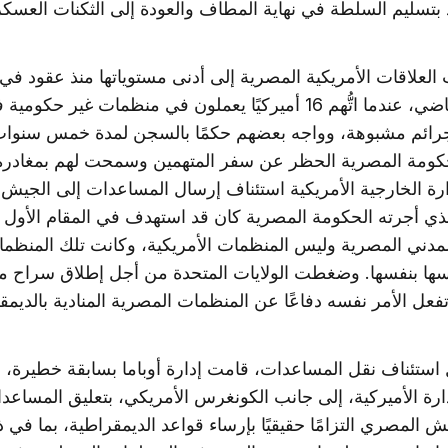
 بتسليم السلطة في نهاية المطاف والعودة إلى الثكنات العسكر
العلاقات الأمريكية المصرية إلى أدنى مستوياتها منذ عقود في
فبراير الماضي، عندما اتُّهم 16 أميركيًا يعملون في منظمات غير حكومي
جرائم مشبوهة، وواجه بعضهم حكمًا بالسجن لمدة خمس سنوات
ومة المصرية الحظر عن سفر المتهمين وسمحت لهم بمغادرة ا
رة الخارجية الأمريكية استئناف إرسال المساعدات إلى الجيش.
لذي أجرته الحكومة المصرية كان قد استهدف في المقام الأول
لمدني المصرية وليس المنظمات الأمريكية، وكانت تلك المنظم
ا بنفسها. وضغطت الولايات المتحدة من أجل إطلاق سراح مو
تفعل الأمر نفسه دفاعًا عن المنظمات المصرية المنادية بالديمق
استئناف نقل المساعدات، قامت إدارة أوباما بسابقة خطيرة، 
رة الأميركية، إلى جانب الكونغرس الأمريكي، بتعليق المساعدا
ش المصري التزامًا حقيقيًا بإرساء قواعد الديمقراطية، بما في 