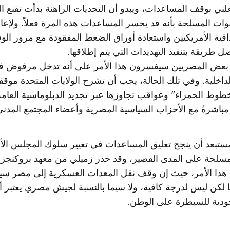
لعلني بوقف المساعدات، ويبدو أن التحديات الراهنة بدأت تقنع 
وات المسلحة بأنه قد يخسر المساعدات هذه المرة فعلاً. ولإعادة
ية الأمريكيين واستعادة أوراق الضغط المفقودة مع مرور الو
طريقة بتنفيذ التهديدات التي يتم إطلاقها.
 بعض المصريين سيفسرون هذا الأمر على أنه تدخل مرفوض ف
داخلية. وفي تلك الحالة، يجب أن تشرح الولايات المتحدة موقفه
طوط الحمراء” وعواقب تجاوزها عبر تجديد الدبلوماسية العامة
مباشرةً مع الأحزاب السياسية المصرية وأعضاء المجتمع المدني
مستبعد أن ينجح تعليق المساعدات في تغيير سلوك المجلس الأ
مسلحة على المدى القصير، وقد حذر زميلي من معهد بروكنجز
هذا الأمر، حيث إن وقف نقل المعدات العسكرية إلى مصر سي
مًا لكن ليس لدرجة كافية، ولا سيما بالنسبة لجيش مصري يعتبر 
دية للسيطرة على الوطن.