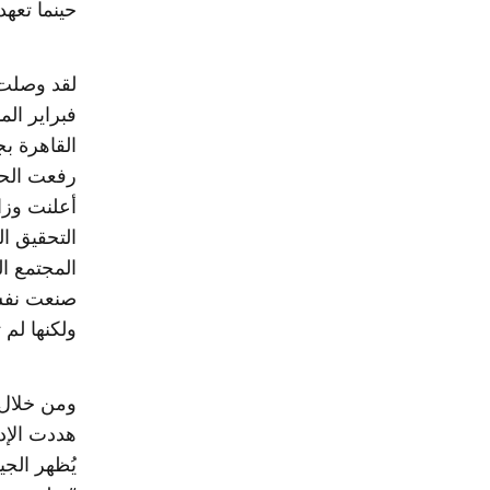
حينما تعهد
لقد وصلت 
القاهرة ب
رفعت الحك
أعلنت وزا
التحقيق ا
المجتمع ا
صنعت نفسه
ولكنها لم 
ومن خلال 
هددت الإدا
يُظهر الجي