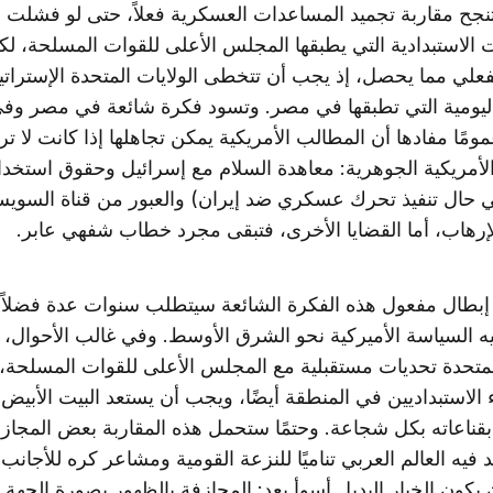
نجح مقاربة تجميد المساعدات العسكرية فعلاً، حتى لو فشلت ف
 الاستبدادية التي يطبقها المجلس الأعلى للقوات المسلحة، لك
فعلي مما يحصل، إذ يجب أن تتخطى الولايات المتحدة الإستراتي
 اليومية التي تطبقها في مصر. وتسود فكرة شائعة في مصر و
مًا مفادها أن المطالب الأمريكية يمكن تجاهلها إذا كانت لا تر
الأمريكية الجوهرية: معاهدة السلام مع إسرائيل وحقوق استخدا
 حال تنفيذ تحرك عسكري ضد إيران) والعبور من قناة السوي
إرهاب، أما القضايا الأخرى، فتبقى مجرد خطاب شفهي عابر.
إبطال مفعول هذه الفكرة الشائعة سيتطلب سنوات عدة فضلاً
يه السياسة الأميركية نحو الشرق الأوسط. وفي غالب الأحوال،
المتحدة تحديات مستقبلية مع المجلس الأعلى للقوات المسلحة، و
 الاستبداديين في المنطقة أيضًا، ويجب أن يستعد البيت الأبيض
بقناعاته بكل شجاعة. وحتمًا ستحمل هذه المقاربة بعض المجاز
يه العالم العربي تناميًا للنزعة القومية ومشاعر كره للأجانب
 يكون الخيار البديل أسوأ بعد: المجازفة بالظهور بصورة الجهة ا