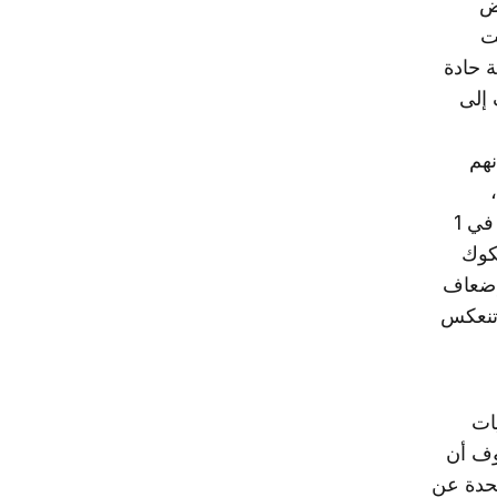
ض
ت
 حادة
 إلى
نهم
سيتابعون تذكير المجلس الأعلى للقوات المسلحة بوعده بتسليم السلطة في 1
شكوك
 إضعاف
 تنعكس
يات
وف أن
تحدة عن