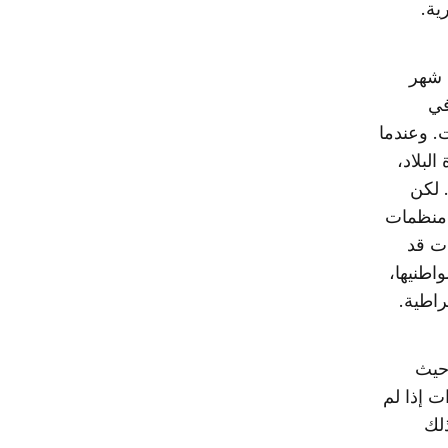
ية.
 شهر
ة في
. وعندما
لبلاد،
 لكن
 منظمات
ات قد
اطنيها،
راطية.
حيث
ت إذا لم
ذلك