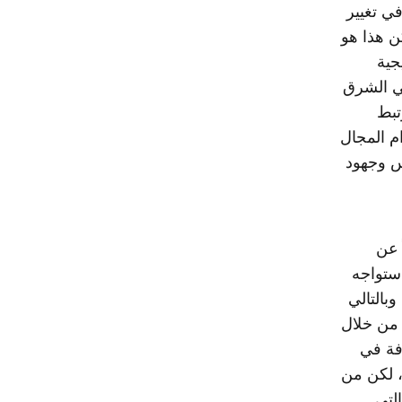
ي تغيير
ن هذا هو
جية
في الشرق
تبط
م المجال
س وجهود
 عن
 ستواجه
بالتالي
 من خلال
فة في
، لكن من
لتي