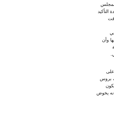
المجلس
 التأكيد
قت
ي
ا وأن
.
على
، بروس
كون
أنه يخوض