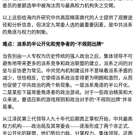
委员的差额选举中被淘汰而与最高权力机构失之交臂。
以上这些给海内外研究中共高层精英换代的人士提供了观察途
径和分析信息，但决定九常委人选的最重要因素，是中共派系
的角逐与权力的制衡。
难点：派系的半公开化和竞争者的“不规则出牌”
当告別由一人专权为历史传统的强人政治之后，集体领导不可
避免地带来更多的派系竞争和政治联盟的建立，派系之间的对
垒与妥协更为常见。中共党內机制建设并不意味着派系矛盾的
减少，恰恰相反，它使得派系政治变得更为明朗和激烈，从而
也促使了中共政治的两个新现象。一是派系角逐的半公开化，
二是某些下届常委角逐者的政治游说。对于一些政治精英和大
众来说，要适应新的游戏规则和政治对手的“不规则出牌”并非
易事。
从江泽民第三代领导人九十年代后期真正掌权开始，中共最高
权力机构——政治局及其常委会——逐渐形成了两个非正式、
半公开化的联盟，他们势均力敌、分掌权力、集体领导。这两