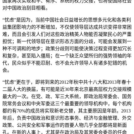
国家再次实现和平、有序、系统的权力交接，也将使国际社会
对中国政治刮目相看。
“忧虑”是因为，当前中国社会日益增长的思想多元化和各类利
益集团影响力的不断增加，不仅使领导层达成共识变得非常困
难，而且会引发人们对这些政治精英人物能否凝聚民心的严重
担忧；新一代领导层在意识形态方面的分歧，可能会发展到一
种不可调和的地步；政策分歧则可能使決策过程变得更加冗长
和复杂，甚至陷入僵局；在一个缺乏众望所归的强势领袖的年
代，民众似乎不能忍耐、也不会允许领导人有诸多犯错的机
会。
“忧虑”更在于，即将到来的2012年秋中共十八大和2013年春十
二届人大的换届，有可能是近30年来北京最高层权力交接规模
最大的一次。在党、政、军三大系统，即政治局常委会、国务
院常务会议和中央军委这三个最重要的领导机构中，每个机构
都约有70%的成员将实现新老交替，其主要原因是年龄。2013
年后，负责中国政治和意识形态事务、经济与金融管理、外交
政策、公共安全和军事运作的首要人物几乎全部都将是新面
孔。在新的人事上，尤其是在政治局及其常委会委员的任命