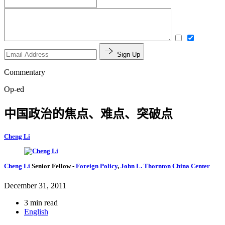
Sign Up
Commentary
Op-ed
中国政治的焦点、难点、突破点
Cheng Li
Cheng Li
Senior Fellow
-
Foreign Policy
,
John L. Thornton China Center
December 31, 2011
3 min read
English