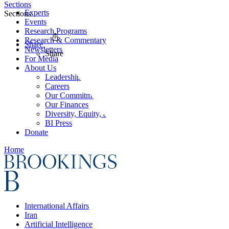
Sections
Experts
Sections
Events
Research Programs
Research & Commentary
Share
Newsletters
Share
For Media
About Us
Leadership
Careers
Our Commitments
Our Finances
Diversity, Equity, and Inclusion
BI Press
Donate
Home
International Affairs
Iran
Artificial Intelligence