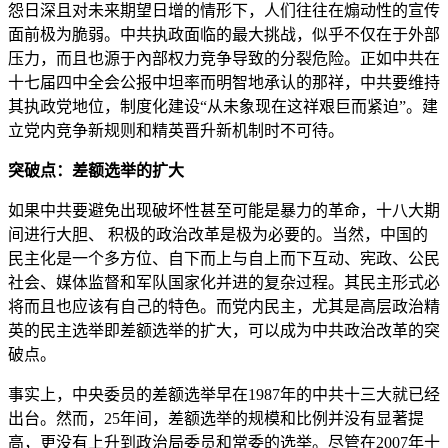
怨日深且对未来期望日增的情形下，人们往往在煽动性的宣传
面前极为脆弱。中共执政面临的最大挑战，似乎不仅在于外部
压力，而且也源于內部权力竞争导致的分裂危险。正如中共在
十七届四中全会公报中坦率而明智地承认的那祥，中共要维持
其执政党地位，制度化建设“从未象现在这祥艰巨而紧迫”。建
立党内竞争新规则和精英晋升新机制时不可待。
突破点：差额选举的扩大
如果中共要避免出现破坏性甚至可能是暴力的革命，十八大期
间进行大胆、 积极的政治改革是极为必要的。当然，中国的
民主化是一个多方位、自下而上与自上而下互动、宪政、公民
社会、媒体监督和军队国家化并进的复杂过程。其民主形式必
将而且也应该有自己的特色。而党内民主，尤其是高层政治精
英的民主选举即差额选举的扩大，可以成为中共政治改革的突
破点。
事实上，中央委员的差额选举早在1987年的中共十三大就已经
出台。然而，25年间，差额选举的规模和比例并没有显著提
高，更没有上升到政治局委员和常委的选举。尽管在2007年十