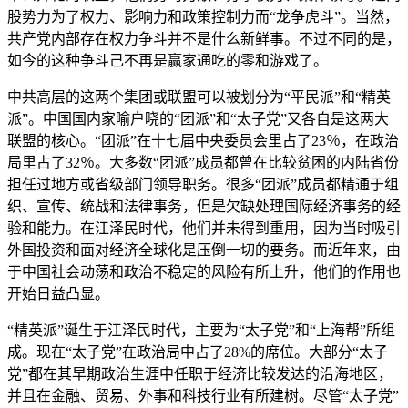
股势力为了权力、影响力和政策控制力而“龙争虎斗”。当然，
共产党内部存在权力争斗并不是什么新鲜事。不过不同的是，
如今的这种争斗己不再是赢家通吃的零和游戏了。
中共高层的这两个集团或联盟可以被划分为“平民派”和“精英
派”。中国国内家喻户晓的“团派”和“太子党”又各自是这两大
联盟的核心。“团派”在十七届中央委员会里占了23％，在政治
局里占了32％。大多数“团派”成员都曾在比较贫困的内陆省份
担任过地方或省级部门领导职务。很多“团派”成员都精通于组
织、宣传、统战和法律事务，但是欠缺处理国际经济事务的经
验和能力。在江泽民时代，他们并未得到重用，因为当时吸引
外国投资和面对经济全球化是压倒一切的要务。而近年来，由
于中国社会动荡和政治不稳定的风险有所上升，他们的作用也
开始日益凸显。
“精英派”诞生于江泽民时代，主要为“太子党”和“上海帮”所组
成。现在“太子党”在政治局中占了28%的席位。大部分“太子
党”都在其早期政治生涯中任职于经济比较发达的沿海地区，
并且在金融、贸易、外事和科技行业有所建树。尽管“太子党”