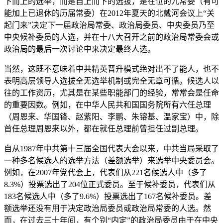
下而上的选举，而是自上而下的选拔，是在位的九常委（有可
能加上已退休的历届常委）在2012年夏天的北戴河会议上“关
起门来”决定下一届政治局常委、政治局委员、中央委员乃至
中央候补委员的人选，并在十八大召开之前的政治局常委会或
政治局的最后一次讨论中来决定最终人选。
当然，这既不意味着中共精英晋升模式绝对出不了能人，也不
表明高层领导人选拔全无选举机制或完全无章可循。候选人以
往的工作资历，尤其是在某些职能部门的经验，常常会是任命
的重要因数。例如，在中华人民共和国国务院所有六任总理
（周恩来、华国锋、赵紫阳、李鹏、朱镕基、温家宝）中，除
首任总理周恩来以外，都在就任总理前曾担任过副总理。
自从1987年中共第十三届全国代表大会以来，中共当局采取了
一种多名候选人的选举方法（差额选举）来选举中央委员会。
例如，在2007年党代会上，代表们从221名候选人中（多了
8.3%）投票选出了204位正式委员。至于候补委员，代表们从
183名候选人中（多了9.6%）投票选出了167名候补委员。差
额选举还没有用于决定政治局委员或政治局常委的人选。然
而，在过去三十年间，有个别“内定”的政治局委员由于在中央