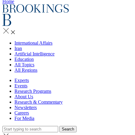
Home
International Affairs
Iran
Artificial Intelligence
Education
All Topics
All Regions
Experts
Events
Research Programs
About Us
Research & Commentary
Newsletters
Careers
For Media
Search