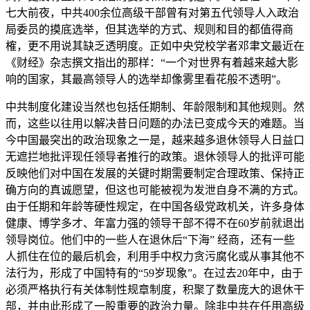
七大前夜，中共400余位高级干部曾有对第五代领导人入政治
局委员的摸底选举，但其选举的方式、规则和目的都值得商
榷，更不用说其缺乏透明度。正如中央党校学者邓聿文最近在
《财经》杂志撰文指出的那样：“一个对世界有着越来越大影
响的国家，其最高领导人的选举却像雾里看花般不透明”。
中共制度化建设当然也包括任期制、年龄限制和其他规则。然
而，这些以往用以解决昔日问题的办法已变成今天的难题。当
今中国最突出的政治现象之一是，越来越多退休领导人日益口
无遮拦地批评现任领导者推行的政策。退休领导人的批评可能
反映他们对中国在发展的关键时期需要制定合理政策、保持正
确方向的真诚愿望，但这也可能被视为发泄自身不满的方式。
由于任期和年龄等硬性规定，在中国各级党政机关，许多身体
健康、博学多才、年富力强的领导干部不得不在60岁前就退出
领导岗位。他们中的一些人在退休后“下海” 经商，还有一些
人抓住在位的最后机会，利用手中权力贪污腐化或从事其他不
法行为，形成了中国特有的“59岁现象”。在过去20年中，由于
必须严格执行有关体制性规章制度，积聚了数量庞大的退休干
部，并由此形成了一股重要的政治力量。除非中共在任用高级