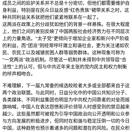
成员之间的庇护关系并不总是十分密切，但他们都需要维护自
身利益，特别是在民众日益反感“红色贵族”裙带关系之时，这
种共同利益关系就把他们紧紧地联系在一起了。
这两派在政策上的分歧犹如他们的背景一样悬殊。在很大程度
上，他们之间的差别反映了中国两股社会经济势力在不同层次
上的力量角逐。“太子党”更倾向于增加企业家和新兴中产阶级
的利益，而“团派”则经常呼吁建立和谐社会，更为关注诸如农
民、农民工以及城镇贫困人群等弱势群体。这种现象可称为
“一党两派”政治机制。尽管这一机制并未得到中共领导层“合
法性”上的认可，但与中共近年来主张的党内民主和权力制衡
的呼声相吻合。
不难理解，下一届九常委的候选皎皎者大多或全部都来自于这
两个政治联盟。与此同时，日益分化中的中国公共知识分子、
各类媒体、不同利益集团也明显为中共权力问鼎者的对垒而摇
旗呐喊，中国人在表达怨愤和评价领导人时感受到的禁忌越来
越少。这些虽然都可被视为引导中国政治向公开透明和公众参
与方向发展的积极进步，但同时在和谐与稳定压倒一切的今日
中国，这种趋势也预示着诸多的问题和潜在的风险。在民众积