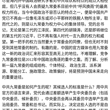
尽管海内外中国政治研究学者对中共现状和特点的观点大相径
庭，但几乎没有人会质疑九常委系目前中共“呼风换雨”的最高
权力所在。当今中国政治不容否认的特点之一，便是中国共产
党已不再由一位像毛泽东或邓小平那样的铁腕人物所主宰，取
而代之的，则是以九常委为权力中心的集体领导。党的总书
记，无论是第三代的江泽民，第四代的胡锦涛，还是即将继位
的第五代的习近平，已不再有强人时代一言九鼎的权力和威
望。第一把手的权力当然要大于常委会的同僚，但也无时不刻
受到其他常委的制约。有趣的是，中国的官方媒体也用九常委
这一新的政治词汇来形容其至高无上的地位。不难理解，竞争
九常委席位是2012年中国政治角逐的重中之重。而了解、分析
新一届九常委的组成结构、个体特征、 政治生涯、派系渊
源、职能分工、施政理念、政策偏好，将是预测中国未来走向
的重要途径。
中共九常委是如何产生的呢？其候选人的标准是什么？用中共
官方的语言来讲，党代会通过差额选举产生中央委员会（包括
中央委员、候补委员），中央委员会再从其委员中选举产生政
治局委员、常委和总书记。而实际上，决定这些人选的不是自