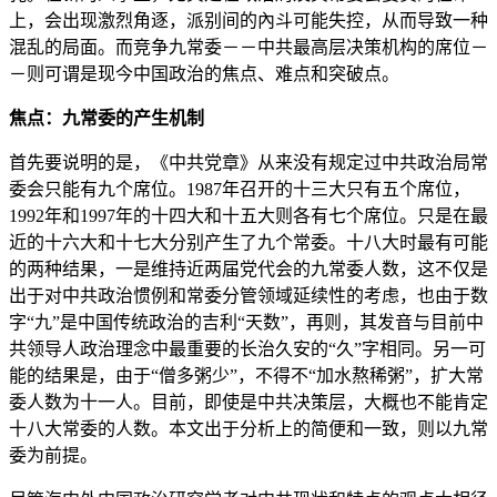
上，会出现激烈角逐，派别间的內斗可能失控，从而导致一种
混乱的局面。而竞争九常委－－中共最高层决策机构的席位－
－则可谓是现今中国政治的焦点、难点和突破点。
焦点：九常委的产生机制
首先要说明的是，《中共党章》从来没有规定过中共政治局常
委会只能有九个席位。1987年召开的十三大只有五个席位，
1992年和1997年的十四大和十五大则各有七个席位。只是在最
近的十六大和十七大分别产生了九个常委。十八大时最有可能
的两种结果，一是维持近两届党代会的九常委人数，这不仅是
出于对中共政治惯例和常委分管领域延续性的考虑，也由于数
字“九”是中国传统政治的吉利“天数”，再则，其发音与目前中
共领导人政治理念中最重要的长治久安的“久”字相同。另一可
能的结果是，由于“僧多粥少”，不得不“加水熬稀粥”，扩大常
委人数为十一人。目前，即使是中共决策层，大概也不能肯定
十八大常委的人数。本文出于分析上的简便和一致，则以九常
委为前提。