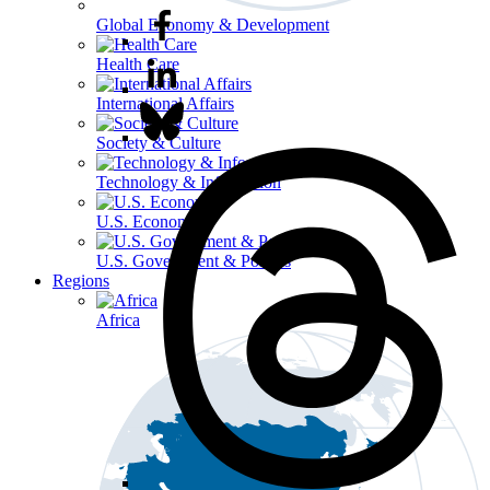
Global Economy & Development
Health Care
International Affairs
Society & Culture
Technology & Information
U.S. Economy
U.S. Government & Politics
Regions
Africa