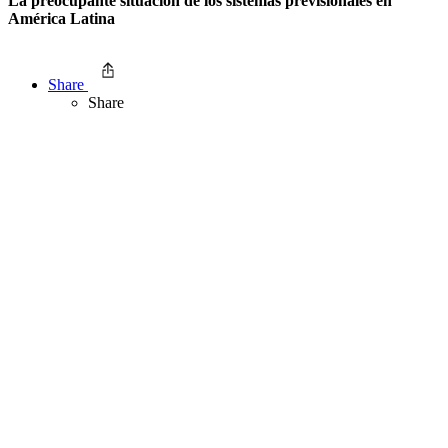
La preocupante situación de los sistemas previsionales en
América Latina
Share
Share