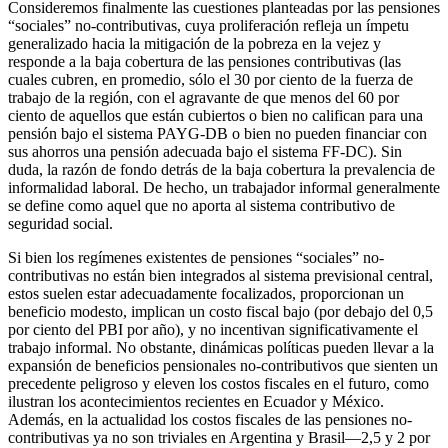
Consideremos finalmente las cuestiones planteadas por las pensiones
“sociales” no-contributivas, cuya proliferación refleja un ímpetu
generalizado hacia la mitigación de la pobreza en la vejez y
responde a la baja cobertura de las pensiones contributivas (las
cuales cubren, en promedio, sólo el 30 por ciento de la fuerza de
trabajo de la región, con el agravante de que menos del 60 por
ciento de aquellos que están cubiertos o bien no califican para una
pensión bajo el sistema PAYG-DB o bien no pueden financiar con
sus ahorros una pensión adecuada bajo el sistema FF-DC). Sin
duda, la razón de fondo detrás de la baja cobertura la prevalencia de
informalidad laboral. De hecho, un trabajador informal generalmente
se define como aquel que no aporta al sistema contributivo de
seguridad social.
Si bien los regímenes existentes de pensiones “sociales” no-
contributivas no están bien integrados al sistema previsional central,
estos suelen estar adecuadamente focalizados, proporcionan un
beneficio modesto, implican un costo fiscal bajo (por debajo del 0,5
por ciento del PBI por año), y no incentivan significativamente el
trabajo informal. No obstante, dinámicas políticas pueden llevar a la
expansión de beneficios pensionales no-contributivos que sienten un
precedente peligroso y eleven los costos fiscales en el futuro, como
ilustran los acontecimientos recientes en Ecuador y México.
Además, en la actualidad los costos fiscales de las pensiones no-
contributivas ya no son triviales en Argentina y Brasil—2,5 y 2 por