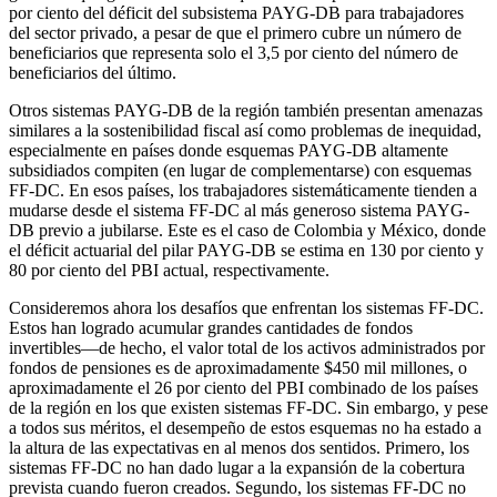
por ciento del déficit del subsistema PAYG-DB para trabajadores
del sector privado, a pesar de que el primero cubre un número de
beneficiarios que representa solo el 3,5 por ciento del número de
beneficiarios del último.
Otros sistemas PAYG-DB de la región también presentan amenazas
similares a la sostenibilidad fiscal así como problemas de inequidad,
especialmente en países donde esquemas PAYG-DB altamente
subsidiados compiten (en lugar de complementarse) con esquemas
FF-DC. En esos países, los trabajadores sistemáticamente tienden a
mudarse desde el sistema FF-DC al más generoso sistema PAYG-
DB previo a jubilarse. Este es el caso de Colombia y México, donde
el déficit actuarial del pilar PAYG-DB se estima en 130 por ciento y
80 por ciento del PBI actual, respectivamente.
Consideremos ahora los desafíos que enfrentan los sistemas FF-DC.
Estos han logrado acumular grandes cantidades de fondos
invertibles—de hecho, el valor total de los activos administrados por
fondos de pensiones es de aproximadamente $450 mil millones, o
aproximadamente el 26 por ciento del PBI combinado de los países
de la región en los que existen sistemas FF-DC. Sin embargo, y pese
a todos sus méritos, el desempeño de estos esquemas no ha estado a
la altura de las expectativas en al menos dos sentidos. Primero, los
sistemas FF-DC no han dado lugar a la expansión de la cobertura
prevista cuando fueron creados. Segundo, los sistemas FF-DC no