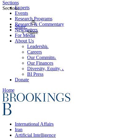
Sections
Experts
Sections
Events
Research Programs
Research & Commentary
Share
Newsletters
Share
For Media
About Us
Leadership
Careers
Our Commitments
Our Finances
Diversity, Equity, and Inclusion
BI Press
Donate
Home
International Affairs
Iran
Artificial Intelligence