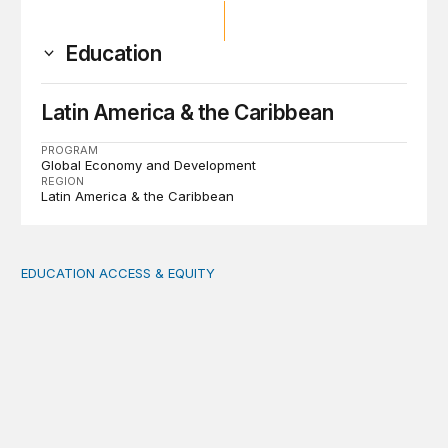
Education
Latin America & the Caribbean
PROGRAM
Global Economy and Development
REGION
Latin America & the Caribbean
EDUCATION ACCESS & EQUITY
Nutriéndonos de la sabiduría de las maestras indígena