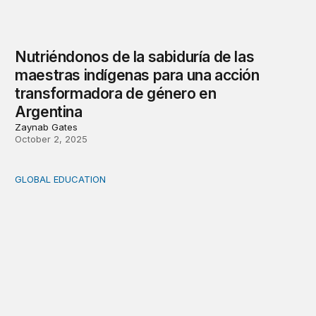
Nutriéndonos de la sabiduría de las
maestras indígenas para una acción
transformadora de género en
Argentina
Zaynab Gates
October 2, 2025
GLOBAL EDUCATION
Seis lecciones globales sobre cómo el compromiso fami