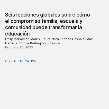
Seis lecciones globales sobre cómo
el compromiso familia, escuela y
comunidad puede transformar la
educación
Emily Markovich Morris, Laura Nóra, Richaa Hoysala, Max
Lieblich, Sophie Partington,
+1 more
February 20, 2025
GLOBAL EDUCATION
¿Cómo es el compromiso familia, escuela y comunidad e