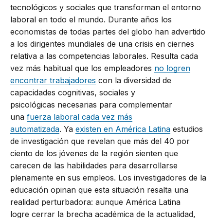
tecnológicos y sociales que transforman el entorno
laboral en todo el mundo. Durante años los
economistas de todas partes del globo han advertido
a los dirigentes mundiales de una crisis en ciernes
relativa a las competencias laborales.
Resulta cada
vez más habitual que los empleadores
no logren
encontrar trabajadores
con la
diversidad de
capacidades
cognitiv
as
, social
es y
psicológicas
necesarias para complementar
una
fuerza laboral cada vez más
automatizada
.
Ya
e
xisten en América
Latin
a
estudios
de investigación
que revelan que más del
40
por
ciento de los jóvenes de la región sienten que
carecen de las habilidades para desarrollarse
plenamente en
sus
empleos
.
Los investigadores de la
educación opinan que e
sta situación re
salta una
realidad perturbadora: aun
que
América Latina
logr
e
cerrar la brecha académica de la actualidad,