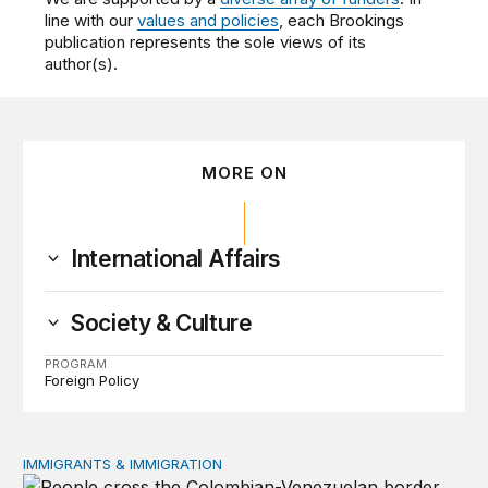
line with our
values and policies
, each Brookings
publication represents the sole views of its
author(s).
MORE ON
International Affairs
Society & Culture
PROGRAM
Foreign Policy
IMMIGRANTS & IMMIGRATION
Inmigrantes venezolanos, crimen y percepciones falsas: 