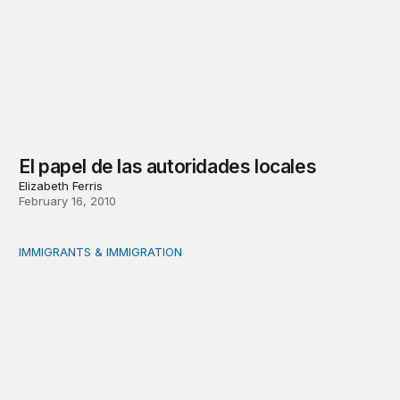
El papel de las autoridades locales
Elizabeth Ferris
February 16, 2010
IMMIGRANTS & IMMIGRATION
Los desplazamientos internos y la mediación por la paz