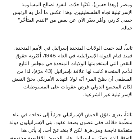
ومصر (وهذا حسن). لكنّها حدّت النفوذ لصالح المساومة
الإسرائيلية تجاه الفلسطينيين، وهذا عكس ما أمل به الرئيس
جيمي كارتر، وأمْر يعبّر الآن عن بعض من “الندم المتأخّر”
حياله.
ثانياً، لقد حمت الولايات المتحدة إسرائيل في الأمم المتحدة.
فمنذ قيام الدولة الإسرائيلية في العام 1948، أكثرية حقوق
النقض التي استخدمتها الولايات المتحدة في مجلس التابع
للأمم المتحدة كانت لها علاقة بإسرائيل (43 مرّة). لذا من
المنطقي أن يظنّ المرء أنّه لولا التهديد الأمريكي بحقّ النقض
لكان المجتمع الدولي فرض عقوبات على المستوطنات
الإسرائيلية غير الشرعية.
ثالثاً، يعزى تفوّق الجيش الإسرائيلي جزئياً إلى نجاحه في بناء
منظّمة فعّالة. ففي غضون بضعة عقود، بنى الإسرائيليون دولة
متقدّمة ناجحة ومزدهرة. لكن لا ينخدعنّ أحد، إذ يأتي هذا
التفوّق الذي تتميّز به إسرائيل على الجيوش الإقليمية مجتمعة،