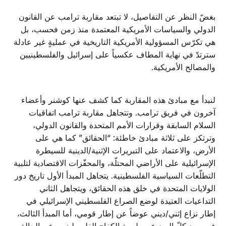
بغضّ النظر عن التفاصيل، لا تبتعد مقاربة ترامب عن القانون
الدولي والسياسات الأمريكية المعتمدة منذ زمن فحسب، بل
هي تكرّس المسؤولية الأمريكية التاريخية في عمليةٍ غير عادلة
سترتدّ في نهاية المطاف عكسياً على إسرائيل والفلسطينيين
والمصالح الأمريكية.
لنبدأ مع مبادئ هذه المقاربة كما كشف عنها كوشنر وأعضاء
آخرون في فريق ترامب. وتتجاهل مقاربة ترامب اتفاقيات
السلام السابقة وقرارات الأمم المتحدة والقانون الدولي،
وترتكز على ثلاثة مبادئ خاطئة: “الحقائق” كما هي على
الأرض، والاعتماد على التبريرات الإثنية/الدينية للسيطرة
الإسرائيلية على الأراضي المحتلّة، والمحفّزات الاقتصادية لتلبية
التطلّعات السياسية الفلسطينية. يتجاهل المبدأ الأول تاريخ دور
الولايات المتحدة في خلق هذه الحقائق، ويتجاهل الثاني
التداعيات العتيدة لوضع الصراع الفلسطيني الإسرائيلي في
إطار نزاع إثني/ديني عوضاً عن إطار قومي، أما المبدأ الثالث،