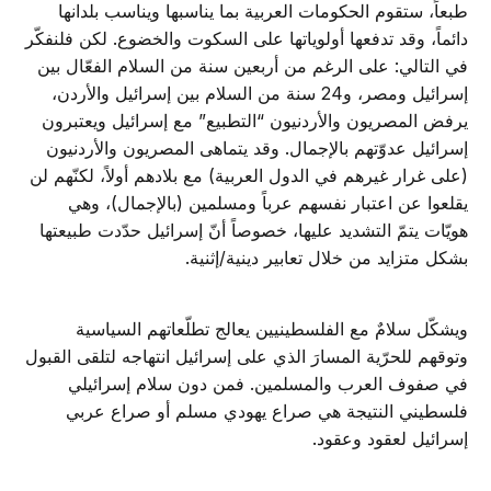
طبعاً، ستقوم الحكومات العربية بما يناسبها ويناسب بلدانها
دائماً، وقد تدفعها أولوياتها على السكوت والخضوع. لكن فلنفكّر
في التالي: على الرغم من أربعين سنة من السلام الفعّال بين
إسرائيل ومصر، و24 سنة من السلام بين إسرائيل والأردن،
يرفض المصريون والأردنيون “التطبيع” مع إسرائيل ويعتبرون
إسرائيل عدوّتهم بالإجمال. وقد يتماهى المصريون والأردنيون
(على غرار غيرهم في الدول العربية) مع بلادهم أولاً، لكنّهم لن
يقلعوا عن اعتبار نفسهم عرباً ومسلمين (بالإجمال)، وهي
هويّات يتمّ التشديد عليها، خصوصاً أنّ إسرائيل حدّدت طبيعتها
بشكل متزايد من خلال تعابير دينية/إثنية.
ويشكّل سلامٌ مع الفلسطينيين يعالج تطلّعاتهم السياسية
وتوقهم للحرّية المسارَ الذي على إسرائيل انتهاجه لتلقى القبول
في صفوف العرب والمسلمين. فمن دون سلام إسرائيلي
فلسطيني النتيجة هي صراع يهودي مسلم أو صراع عربي
إسرائيل لعقود وعقود.