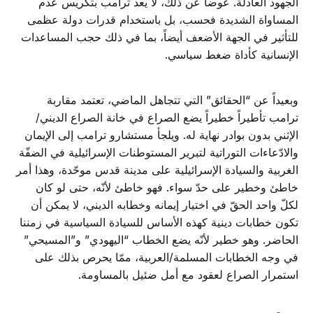
الجهود العادلة. عوضاً عن ذلك، لا يعد ترامب بتكريس عدم
المساواة الشديدة فحسب، بل باستخدام قدرات دولة عظمى
للتأثير في الجهة الأضعف أيضاً، بما في ذلك حجب المساعدات
الإنسانية كأداة ضغط سياسي.
وبعيداً عن “الحقائق” التي تتجاهل الماضي، تعتمد مقاربة
ترامب تأطيراً خطيراً يضع الصراع في خانة الصراع الديني/
الإثني بدون بوادر نهاية له. ويلجأ مستشارو ترامب إلى الإيمان
والادّعاءات التوراتية لتبرير المستوطنات الإسرائيلية في الضفّة
الغربية والسيادة الإسرائيلية على مدينة قدس موحّدة، وهذا أمر
خاطئ وخطير على حدّ سواء. فهو خاطئ لأنّه، حتى لو كان
لكلّ واحد الحقّ في اختيار إيمانه وخطابه الديني، لا يمكن أن
تكون خطابات دينية كهذه الأساس للسيادة السياسية في زمننا
الحاضر. وهو خطير لأنّه يضع الخطاب “اليهودي” و”المسيحي”
في وجه الخطابات المسلمة/العربية، ممّا يحرص بذلك على
استمرار الصراع لعقود مع أمل ضئيل بالمساومة.