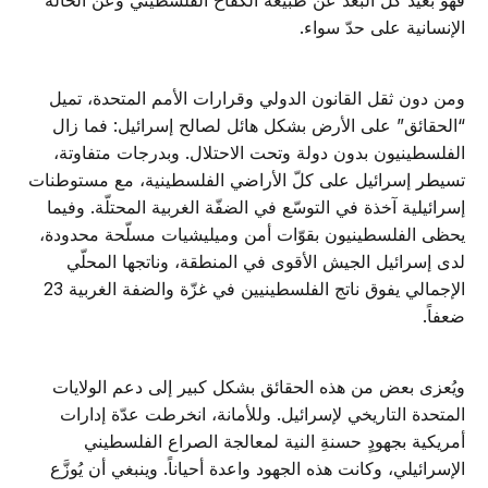
فهو بعيد كلّ البعد عن طبيعة الكفاح الفلسطيني وعن الحالة
الإنسانية على حدّ سواء.
ومن دون ثقل القانون الدولي وقرارات الأمم المتحدة، تميل
“الحقائق” على الأرض بشكل هائل لصالح إسرائيل: فما زال
الفلسطينيون بدون دولة وتحت الاحتلال. وبدرجات متفاوتة،
تسيطر إسرائيل على كلّ الأراضي الفلسطينية، مع مستوطنات
إسرائيلية آخذة في التوسّع في الضفّة الغربية المحتلّة. وفيما
يحظى الفلسطينيون بقوّات أمن وميليشيات مسلّحة محدودة،
لدى إسرائيل الجيش الأقوى في المنطقة، وناتجها المحلّي
الإجمالي يفوق ناتج الفلسطينيين في غزّة والضفة الغربية 23
ضعفاً.
ويُعزى بعض من هذه الحقائق بشكل كبير إلى دعم الولايات
المتحدة التاريخي لإسرائيل. وللأمانة، انخرطت عدّة إدارات
أمريكية بجهودٍ حسنةِ النية لمعالجة الصراع الفلسطيني
الإسرائيلي، وكانت هذه الجهود واعدة أحياناً. وينبغي أن يُوزَّع