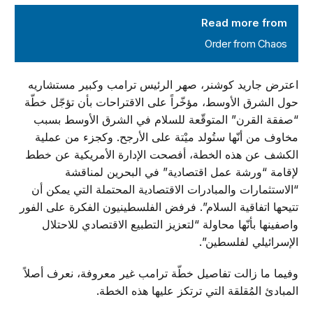
Order from Chaos
Read more from
Order from Chaos
اعترض جاريد كوشنر، صهر الرئيس ترامب وكبير مستشاريه
حول الشرق الأوسط، مؤخّراً على الاقتراحات بأن تؤجّل خطّة
“صفقة القرن” المتوقّعة للسلام في الشرق الأوسط بسبب
مخاوف من أنّها ستُولد ميْتة على الأرجح. وكجزء من عملية
الكشف عن هذه الخطة، أفصحت الإدارة الأمريكية عن خطط
لإقامة “ورشة عمل اقتصادية” في البحرين لمناقشة
“الاستثمارات والمبادرات الاقتصادية المحتملة التي يمكن أن
تتيحها اتفاقية السلام”. فرفض الفلسطينيون الفكرة على الفور
واصفينها بأنّها محاولة “لتعزيز التطبيع الاقتصادي للاحتلال
الإسرائيلي لفلسطين”.
وفيما ما زالت تفاصيل خطّة ترامب غير معروفة، نعرف أصلاً
المبادئ المُقلقة التي ترتكز عليها هذه الخطة.