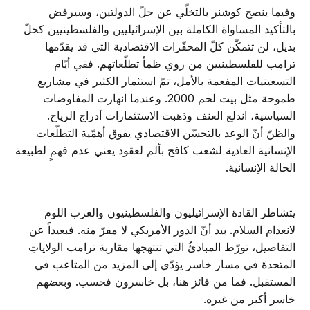
وفيما ينصح كوشنر بالتخلّي عن حلّ الدولتين، وسيرفض
بالتأكيد المساواة الكاملة بين الإسرائيليين والفلسطينيين كحلّ
بديل، لن تتمكّن كلّ المحفّزات الاقتصادية التي قد يقدّمها
ترامب للفلسطينيين من روي ظمأ تطلّعاتهم. ففي أيّام
التسعينيات المفعمة بالأمل، تمّ استثمار الكثير في مشاريع
طموحة مثل بيت لحم 2000. وعندما انهارت المفاوضات
السياسية، اندلع العنف وذهبت الاستثمارات أدراج الرياح.
والظنّ أنّ الوعد بالتحسّن الاقتصادي يفوق أهمّية التطلّعات
الإنسانية العادية لشعب كافح بألم لعقود يعني عدم فهمٍ لطبيعة
الحالة الإنسانية.
يتشاطر القادة الإسرائيليون والفلسطينيون والعرب اللوم
لانعدام السلام. بيد أنّ الدور الأمريكي لا مفرّ منه. فبعيداً عن
التفاصيل، تورّط المبادئُ التي تنتهجها مقاربة ترامب الولاياتِ
المتحدةَ في مسار خاسر يؤدّي إلى المزيد من المتاعب في
المستقبل. فما من فائز هنا، بل خاسرون فحسب. وبعضهم
خاسر أكبر من غيره.