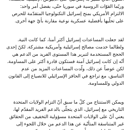
وربّما القوّات الروسية في سوريا حتّى، بفضل أمر واحد:
الالتزام الأمريكي بمنح إسرائيل التكنولوجيا المتقدّمة للحرص
على تحلّيها بأفضلية عسكرية نوعية مقارنة بأيّ جهة أخرى.
لقد جعلت المساعدات إسرائيل أكثر أمنا، كما كانت النية.
ولطالما خدمت مصالح إسرائيلية وأمريكية مشتركة. لكنّ إحدى
الحجج المستخدمة لتبرير هذا المستوى الفريد من الدعم هي
أنّه إن كانت إسرائيل آمنة فستكون قادرة أكثر على المساومة.
لكن عوضاً عن ذلك، ولّدت المساعدات المزيد من عدم
التناسق، مع تراجع في الحافز الإسرائيلي للانصياع إلى القانون
الدولي وللمساومة.
ويمكن الاستنتاج من كلّ ما سبق أنّ التزام الولايات المتحدة
التاريخي مع إسرائيل، الذي يتجلّى بالدعم الفريد المقدّم لها،
يعني أنّ على الولايات المتحدة مسؤولية التخفيف من الحقائق
غير المتناسقة المتأتّية عن هذا الدعم من خلال اللجوء إلى