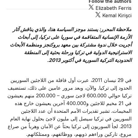
Follow the authors
Elizabeth Ferris
Kemal Kirişci
ملاحظة المحرر: يستند موجز السياسة هذا، والذي يناقش آثار
الأزمة الإنسانية المتفاقمة في سوريا على تركيا، إلى أبحاث
أجريت خلال ندوة مشتركة بين معهد بروكنجز ومنظمة الأبحاث
الاستراتيجية الدولية في تركيا ورحلة بحثية إلى المنطقة
الحدودية التركية السورية في أكتوبر 2013.
في 29 نيسان 2011، عبرت أول قافلة من اللاجئين السوريين
الحدود إلى تركيا. والآن، وبعد مرور عامين على ذلك، تستضيف
تركيا حوالي 600.000 لاجئ سوري – 200.000 منهم يعيشون
في 21 مخيم للاجئين و400.000 آخرين يعيشون خارج هذه
المخيمات. تشير تقديرات الأمم المتحدة أن عدد اللاجئين
السوريين في تركيا سيصل إلى مليون لاجئ بحلول نهاية العام
2013. لجأ السوريون إلى تركيا بحثاً عن الأمان وهرباً من صراع
مروع، تاركين وراءهم ذويهم، ووظائفهم، وممتلكاتهم.