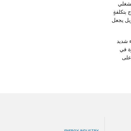
مشغلي
 بتكلفةٍ
يل يجعل
ء شديد
رة في
 على
ENERGY INDUSTRY