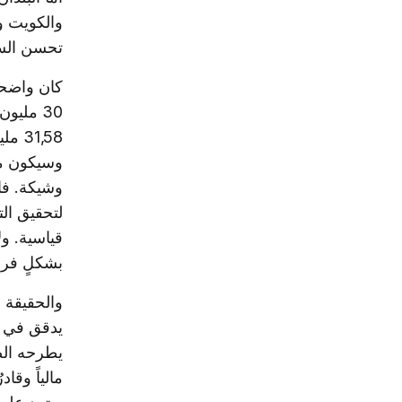
والكويت و
تحسن السو
كان واضحاً
30 مليو
1,58
وسيكون م
وشيكة. فال
لتحقيق ال
قياسية. و
بشكلٍ فرد
والحقيقة 
يدقق في تف
يطرحه الصخ
مالياً وق