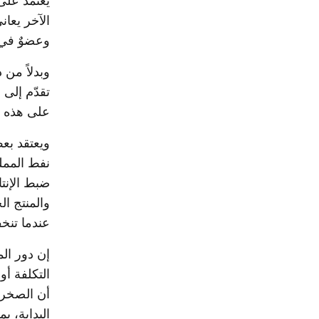
يعتمد على 
الآخر يعاني
وعضوٌ في ح
وبدلاً من 
تقدّم إلى
على هذه ا
ويعتقد بع
نفط المملك
ضبط الإنتا
والمنتج ال
عندما تنخ
إن دور ال
التكلفة أو 
أن الصخر ا
البداية، ي