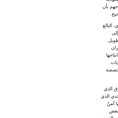
حهم بأن
يح.
 البالغ
إلى
طويل.
ان
نتاجها
يات
مخصصة
ق الذي
حدي الذي
 آمنٌ
لبعض