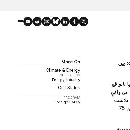
More On
د بين
Climate & Energy
SUB-TOPICS
Energy Industry
 بالواقع.
Gulf States
 مع واقعٍ
PROGRAM
 تلاشت.
Foreign Policy
وفي جلسة أوبك، اقترح وزيرا النفط من العراق وفنزويلا سعراً يتراوح بين 75
سعودية