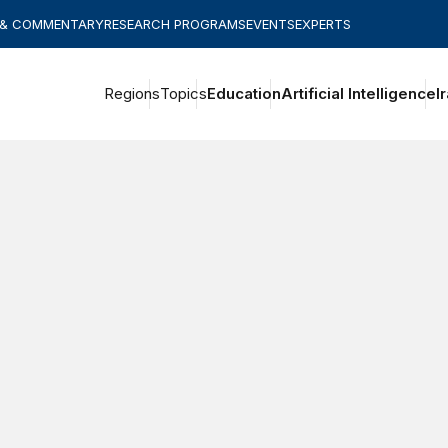
 & COMMENTARY
RESEARCH PROGRAMS
EVENTS
EXPERTS
Regions
Topics
Education
Artificial Intelligence
I