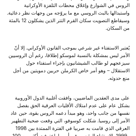
الروس في الشوارع وإغلاق محطات التلفزة الأوكرانية
واستبدالها بالبث الروسي مع ما يروّجه من وجهات نظر دعائية.
وسيقاطع التصويت سكان القرم التتر الذين يشكلون 12 بالمئة
من السكان.
يُعتبر الاستفتاء غير شرعي بموجب القانون الأوكراني. إلا أنّ
الأمر ليس بمشكلة بالنسبة لموسكو إطلاقا، رغم أن الروسيين
سيزعجهم لو طالب الشيشانيون بإجراء استفتاء حول
الاستقلال – وهو أمر خاض الكرملن حربين دمويتين من أجل
منع حدوثه.
على مدى العقدين الماضيين، وافقت أغلبية الدول الأوروبية
بشكل عام على عدم امتلاك الأقليات العرقية الحق بفصل
نفسها من جانب واحد، وهو مبدأ دعمه الروس بقوة، حين عاد
الأمر إلى روسيا. شكلت كوسوفو، التي وقعت ضحية التطهير
العرقي الذي قامت به صربيا في الفترة الممتدة بين 1998
و1999، الاستثناء الرئيسي في أوروبا. اعترفت أكثر من 100