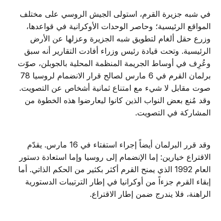
في شبه جزيرة القرم، استولى الجيش الروسي على مختلف
المواقع الرئيسية؛ وحاصر الوحدات الأوكرانية في قواعدها،
وزرع حقل ألغام لتطويق شبه الجزيرة وعزلها عن الأرض
الرئيسية. وتحت قيادة رئيس وزراء أفادت التقارير أنه سبق
وعُرِف في أوساط الجريمة المنظمة المحلية بالجوبلن، صوّت
برلمان القرم في 6 مارس لصالح قرار الانضمام لروسيا 78
صوت مقابل لا شيء مع امتناع ثمانية أشخاص عن التصويت.
وقد مُنع بعض النواب الذين كانوا ليعارضوا هذه الخطوة من
المشاركة في التصويت.
وقد قرر البرلمان أيضاً إجراء استفتاء في 16 مارس. يقدّم
الاقتراع خيارين: إما الإنضمام إلى روسيا وإما استعادة دستور
العام 1992 الذي يمنح القرم أكثر بكثير من الحكم الذاتي. أما
إبقاء القرم جزءاً من أوكرانيا في إطار الترتيبات الدستورية
الراهنة، فلا يندرج ضمن إطار الاقتراع.