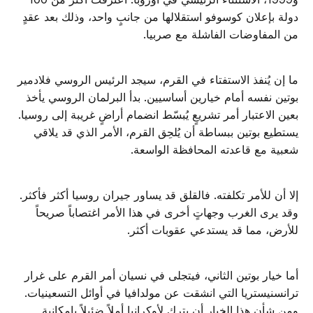
دولة بإعلان كوسوفو استقلالها من جانبٍ واحد، وذلك بعد عقدٍ
من المفاوضات الفاشلة مع صربيا.
ما إن يُنفذ الاستفتاء في القرم، سيجد الرئيس الروسي فلادمير
بوتين نفسه أمام خيارين أساسيين. بدأ البرلمان الروسي يأخذ
بعين الاعتبار أمر تشريعٍ يُبسّط انضمام أراضٍ غريبة إلى روسيا.
يستطيع بوتين ببساطة أن يُلحِق القرم، الأمر الذي قد يلاقي
شعبية مع قاعدته المحافظة الواسعة.
إلا أن للأمر تكلفته. فالقلق قد يساور جيران روسيا أكثر فأكثر.
وقد يرى الغرب وجهاتٍ أخرى في هذا الأمر اغتصاباً صريحاً
للأرض، مما قد يستدعي عقوبات أكثر.
أما خيار بوتين الثاني، فيتجلى في نسيان أمر القرم على غرار
ترانسنيستريا التي انشقت عن مولدافيا في أوائل التسعينيات.
ومن شأن هذا الخيار أن يترك لأوكرانيا أملاً ضئيلاً بإمكانية