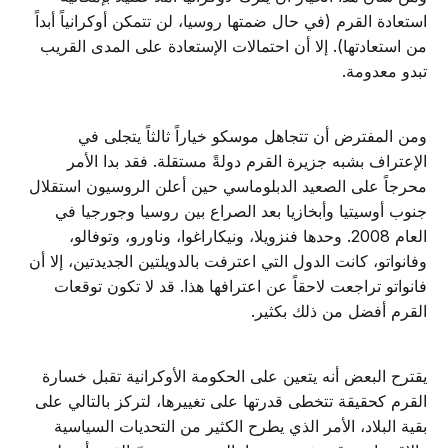
استعادة القرم (في حال ضمتها روسيا، لن تتمكن أوكرانياً أبداً
من استعادتها). إلا أن احتمالات الإستعادة على المدى القريب
تبدو معدومة.
ومن المفترض أن تتجاهل موسكو خياراً ثالثاً يتجلى في
الإعتراف بشبه جزيرة القرم دولةً مستقلة. فقد بدا الأمر
محرجاً على الصعيد الدبلوماسي حين أعلن الروسيون استقلال
جنوب أوسيتيا وأبخازيا بعد الصراع بين روسيا وجورجيا في
العام 2008. وحدها فنزويلا، ونيكاراغوا، وناورو، وتوفالو،
وفانواتو، كانت الدول التي اعترفت بالدويلتين الجديدتين، إلا أن
فانواتو تراجعت لاحقاً عن اعترافها هذا. قد لا تكون توقعات
القرم أفضل من ذلك بكثير.
يقترح البعض أنه يتعين على الحكومة الأوكرانية تقبل خسارة
القرم كحقيقة تتخطى قدرتها على تغييرها، لتركز بالتالي على
بقية البلاد، الأمر الذي يطرح الكثير من التحديات السياسية