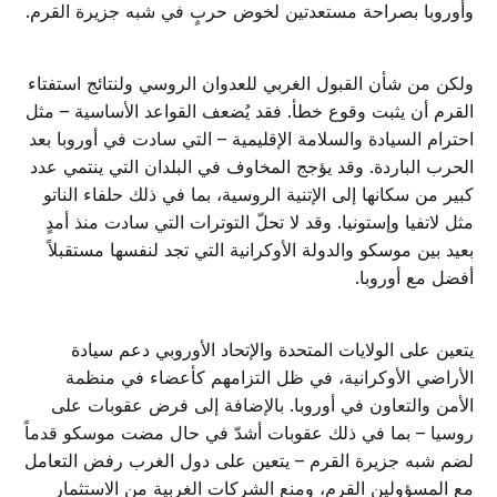
وأوروبا بصراحة مستعدتين لخوض حربٍ في شبه جزيرة القرم.
ولكن من شأن القبول الغربي للعدوان الروسي ولنتائج استفتاء
القرم أن يثبت وقوع خطأ. فقد يُضعف القواعد الأساسية – مثل
احترام السيادة والسلامة الإقليمية – التي سادت في أوروبا بعد
الحرب الباردة. وقد يؤجج المخاوف في البلدان التي ينتمي عدد
كبير من سكانها إلى الإتنية الروسية، بما في ذلك حلفاء الناتو
مثل لاتفيا وإستونيا. وقد لا تحلّ التوترات التي سادت منذ أمدٍ
بعيد بين موسكو والدولة الأوكرانية التي تجد لنفسها مستقبلاً
أفضل مع أوروبا.
يتعين على الولايات المتحدة والإتحاد الأوروبي دعم سيادة
الأراضي الأوكرانية، في ظل التزامهم كأعضاء في منظمة
الأمن والتعاون في أوروبا. بالإضافة إلى فرض عقوبات على
روسيا – بما في ذلك عقوبات أشدّ في حال مضت موسكو قدماً
لضم شبه جزيرة القرم – يتعين على دول الغرب رفض التعامل
مع المسؤولين القرم، ومنع الشركات الغربية من الاستثمار