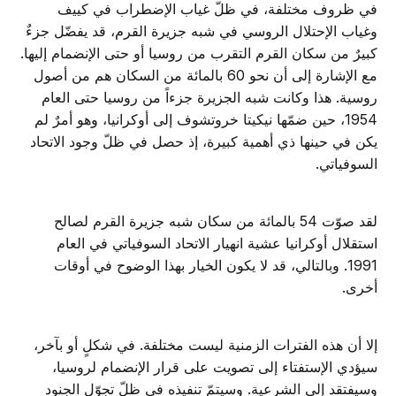
في ظروف مختلفة، في ظلّ غياب الإضطراب في كييف
وغياب الإحتلال الروسي في شبه جزيرة القرم، قد يفضّل جزءٌ
كبيرٌ من سكان القرم التقرب من روسيا أو حتى الإنضمام إليها.
مع الإشارة إلى أن نحو 60 بالمائة من السكان هم من أصول
روسية. هذا وكانت شبه الجزيرة جزءاً من روسيا حتى العام
1954، حين ضمّها نيكيتا خروتشوف إلى أوكرانيا، وهو أمرٌ لم
يكن في حينها ذي أهمية كبيرة، إذ حصل في ظلّ وجود الاتحاد
السوفياتي.
لقد صوّت 54 بالمائة من سكان شبه جزيرة القرم لصالح
استقلال أوكرانيا عشية انهيار الاتحاد السوفياتي في العام
1991. وبالتالي، قد لا يكون الخيار بهذا الوضوح في أوقات
أخرى.
إلا أن هذه الفترات الزمنية ليست مختلفة. في شكلٍ أو بآخر،
سيؤدي الإستفتاء إلى تصويت على قرار الإنضمام لروسيا،
وسيفتقد إلى الشرعية. وسيتمّ تنفيذه في ظلّ تجوّل الجنود