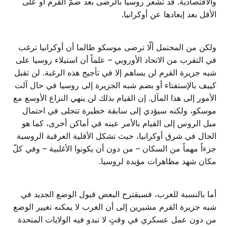
والاقتصادية. قد تشعر روسيا بالرضى بعد ضمّ القرم أو على
الأقل بعد إبعادها عن أوكرانيا.
ولكن من المحتمل ألّا ترضى موسكو طالما أن أوكرانيا ترغب
في التقرب من الاتحاد الأوروبي – علماً أن استيلاء روسيا على
شبه جزيرة القرم لن يساهم إلا في تأجيج هذه الرغبة. لن تقبل
كييف بالإستفتاء أو بضم شبه الجزيرة إلى روسيا في حال آلت
الأمور إلى هذا المآل. إن القيام بذلك لن ينهي النزاع الأوسع مع
موسكو، ولكنه سيؤدي إلى سابقة خطيرة تتجلى في احتمال
ميل الروس إلى القيام بالأمر عينه في أماكن أخرى، كما هو
الحال في شرق أوكرانيا، حيث تشكل الأقلية العرقية الروسية
جزءاً مهماً من السكان – من دون أن يكونوا الأغلبية – وفي كلّ
مكان شهد مظاهرات مؤيدة لروسيا.
أما بالنسبة للغرب، فسيقترح البعض قبول الوضع الجديد في
شبه جزيرة القرم مشيرين إلى أن الغرب لا يمكنه تغيير الوضع
من دون عمل عسكري في وقتٍ لا تبدو فيه الولايات المتحدة