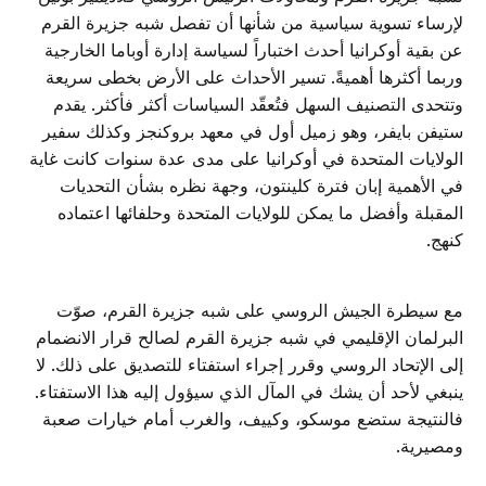
لإرساء تسوية سياسية من شأنها أن تفصل شبه جزيرة القرم
عن بقية أوكرانيا أحدث اختباراً لسياسة إدارة أوباما الخارجية
وربما أكثرها أهميةً. تسير الأحداث على الأرض بخطى سريعة
وتتحدى التصنيف السهل فتُعقّد السياسات أكثر فأكثر. يقدم
ستيفن بايفر، وهو زميل أول في معهد بروكنجز وكذلك سفير
الولايات المتحدة في أوكرانيا على مدى عدة سنوات كانت غاية
في الأهمية إبان فترة كلينتون، وجهة نظره بشأن التحديات
المقبلة وأفضل ما يمكن للولايات المتحدة وحلفائها اعتماده
كنهج.
مع سيطرة الجيش الروسي على شبه جزيرة القرم، صوّت
البرلمان الإقليمي في شبه جزيرة القرم لصالح قرار الانضمام
إلى الإتحاد الروسي وقرر إجراء استفتاء للتصديق على ذلك. لا
ينبغي لأحد أن يشك في المآل الذي سيؤول إليه هذا الاستفتاء.
فالنتيجة ستضع موسكو، وكييف، والغرب أمام خيارات صعبة
ومصيرية.