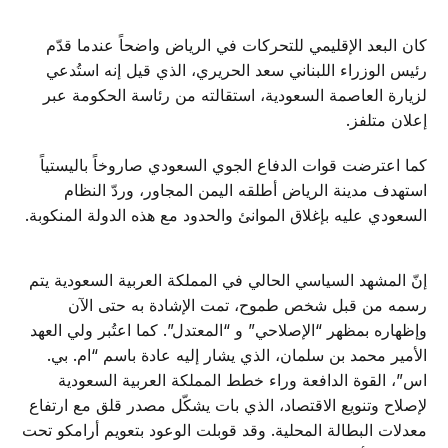
كان البعد الإقليمي للتحركات في الرياض واضحاً عندما قدّم
رئيس الوزراء اللبناني سعد الحريري، الذي قيل إنه استُدعي
لزيارة العاصمة السعودية، استقالته من رئاسة الحكومة عبر
إعلان متلفز.
كما اعترضت قوات الدفاع الجوي السعودي صاروخاً باليستياً
استهدف مدينة الرياض أطلقه اليمن المجاور، وردّ النظام
السعودي عليه بإغلاق الموانئ والحدود مع هذه الدولة المنكوبة.
إنّ المشهد السياسي الحالي في المملكة العربية السعودية يتم
رسمه من قبل شخص طموح، تمت الإشادة به حتى الآن
وإظهاره بمظهر “الإصلاحي” و “المعتدل”. كما اعتُبر ولي العهد
الأمير محمد بن سلمان، الذي يشار إليه عادة باسم “ام. بي.
اس”، القوة الدافعة وراء خطط المملكة العربية السعودية
لإصلاح وتنويع الاقتصاد، الذي بات يشكّل مصدر قلق مع ارتفاع
معدلات البطالة المحلية. وقد قوبلت الوعود بتعويم أرامكو تحت