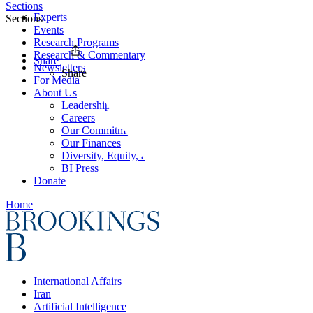
Sections
Experts
Sections
Events
Research Programs
Research & Commentary
Share
Newsletters
Share
For Media
About Us
Leadership
Careers
Our Commitments
Our Finances
Diversity, Equity, and Inclusion
BI Press
Donate
Home
International Affairs
Iran
Artificial Intelligence