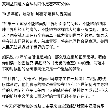
家利益同融入全球共同体是密不可分的。
70 多年前，温斯顿•邱吉尔这样劝告美国：
“如果一个国家不能够面对世界所面临的问题，不能够深切体
味世界所经历的痛苦，不能够为这样伟大的事业所激励，那么
这个国家就无法在各个方面真正成为文明世界的领袖。如果这
些在过去已经被证实，勿庸置疑，将来也同样会是真理。美国
人民无法逃避对于世界的责任。”
如果说 70 年前这段话是对的，那么现在更加正确无疑。我给
你们读一段巴拉克•奥巴马的《无畏的希望》中的话，写这本
书的时候他的总统志向还只是一个遥远的梦想。
“当杜鲁门、艾奇逊、凯南和马歇尔坐在一起设计二战后的秩
序体系时，他们参考的框架是曾经在 19 和 20 世纪初占主导地
位的大国间的竞争…美国最大的威胁来自纳粹德国或者苏俄这
样的扩张主义国家…而这样的世界已经不复存在了。”
“[今天]不断增加的威胁…主要来自全球经济版图中还没有承