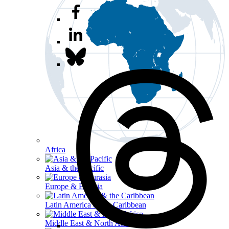
Africa
Asia & the Pacific
Europe & Eurasia
Latin America & the Caribbean
Middle East & North Africa