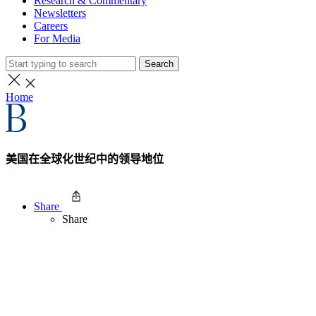
Research & Commentary
Newsletters
Careers
For Media
Search
Home
美国在全球化世纪中的领导地位
Share
Share