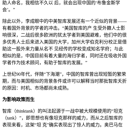
助人命名，我相信不久以 后，就会出现中国的‘布鲁金斯学
会’。”
除此以外，李成眼中的中美智库发展还有一个近似的背景——
有着国外背景的学者的冲击。“美国智库的产 生受外籍人士影
响很深，二战后很多欧洲的犹太学者到美国避难，他们中的很
多优秀人士后来进入美国的大学，加州大学伯克利分校正是借
助这一股外来力量从名不 见经传的学校变成知名学府；与此
相似的是，中国目前有着大量的海归学者，同时还在吸收外国
学者作为技术顾问，有助于智库的发展。”
上世纪90年代，伴随“下海潮”，中国的智库曾出现短暂的繁荣
期，而与美国相似的背景条件或许可以解释当时那批智库夭折
的原因：时机、市场都尚未成熟。
为影响政策而生
智库（thinktank）的叫法起源于一战中被大规模使用的“坦克
（tank）”，即思想也有像坦克那样的威力，而从之后智库的
表现来看，这架“坦 克”确实表现出了惊人的威力。奥巴马在