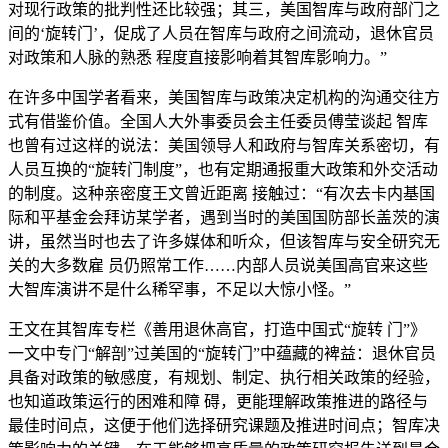
对现行政策的批判性还比较强；其三，美国智库与政府部门之
间的‘旋转门’，促成了人员在智库与政府之间流动，退休官员
对政策和人脉的熟悉 程度直接影响着其智库影响力。”
在许多中国学者看来，美国智库与政策决定机构的沟通交往方
式有借鉴价值。全国人大外事委员会主任委员傅莹谈起 智库
也曾有过这样的说法：美国领导人和政府与智库关系密切，有
人员互换的“旋转门制度”，也有定期通报重大政策和外交活动
的制度。这种亲密度王文曾近距离 接触过：“有次去卡内基国
际和平基金会拜访某学者，遇到当时的美国国防部长盖茨的演
讲，虽然当时也去了许多媒体和听众，但该智库与安全研究无
关的大多数雇 员仍照常工作……内部人员说美国高官来这些
大智库演讲不是什么稀罕事，不足以大惊小怪。”
王文在其智库专栏《善用退休高官，打造中国式“旋转 门”》
一文中专门“解剖”过美国的“旋转门”中蕴藏的裨益：退休官员
具备对政策的敏感度，有规划、制定、执行相关政策的经验，
也知道政策运行的困难和障 碍，更能理解政策推进的路径与
最佳时间点，这便于他们选择研究课题及推进时间点；智库决