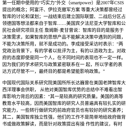
第一任期中使用的“巧实力”外交（smartpower）是2007年CSIS
提出的概念；阿富汗、伊拉克撤军方案 等重大决策都曾经过
智库的讨论和谋划；一战结束后建立国际联盟、二战后分区占
领德国等想法都来自于智库……美国宾夕法尼亚大学智库和公
民社会研究项目主任 詹姆斯·麦甘曾说：智库的目的是服务于
决策需求，如果智库的思想产品不能解决决策中遇到的问题，
不能为决策所用，就不是成功的。李成接受采访时表示：“两
党政治背景下，有的学者以批评为主，有的以咨政为主。对政
府的态度即使是同一个人，在不同时间的表现也不一定一样。
因为我们的学术研究与政策紧密联系在一 起，所以学者的表
达方式尽管不一，最终目的都是希望能影响政策。”
中国现代国际关系研究院美国所所长达巍曾在美国老牌智库大
西洋理事会供职， 从他对美国智库优势的总结中不难看出智
库影响力背后的因素：“其一是较高的研究质量。美国的高等
教育水平较高，因而美国智库的研究人员普遍具有较扎实的研
究能力，一些转行做研究的前政府官员也有较好的研究素养；
其二，美国智库独立性强，他们的工作不是简单地给政府做背
书或做政策解读，而是针对政策提出有操 作性的建议，有时