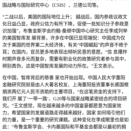
国战略与国际研究中心（CSIS）、兰德公司等。
“二战以后，美国的国际地位上升； 越战后，国内参政议政文
化日益凸显，政府公信力有所下降，促使一批知识分子参政意
识加强”，布鲁金斯学会约翰·桑顿中国中心研究主任李成列举
的美国智库发 展背景，许多在中国已显现端倪：中国成为仅
次于美国的世界第二大经济体，有关“中国崛起”的声音不绝于
耳；在国内，官员更多地表现出倾听民意的意愿。“信 息爆炸
时期声音多元而复杂，需要有职业化的政策研究者参与其中，
辨别真伪，这是中国智库发展的动力所在。”王文表示。
在中国，智库背后的慈善 家也开始出现。中国人民大学重阳
金融研究院就是由人大著名校友、上海重阳投资董事长裘国根
捐资两亿元人民币资助的主要项目，“在这笔资金的支持下，
我们开 展了‘一带一路’、G20等与国家战略紧密结合的项目研
究。”王文感觉，现在越来越多的中国富豪都愿意为国家效
力，希望国家的发展道路走得越来越好，国家 如何吸引他们
的力量，是一个重要的研究课题。这种变化在李成眼里也是如
此：“布鲁金斯学会、卡内基国际和平基金会都是以最初的捐