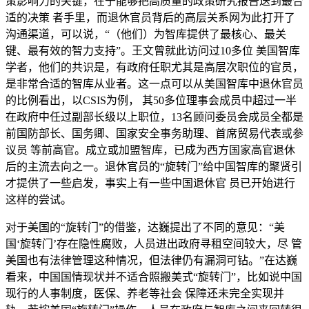
策影响力的关键，在于能够把高质量的政策研究报告送到最合
适的决策 者手里，而退休官员背后的高层关系网为此打开了
沟通渠道，可以说，“（他们）为智库提供了最核心、最关
键、最有效的智力支持”。王文曾就此访问过10多位 美国智库
学者，他们的共识是，有政府任职尤其是高层次职位的官员，
是非常合适的智库从业者。这一点可以从美国智库中退休官员
的比例看出，以CSIS为例， 其50多位理事会成员中超过一半
在政府中任过副部长级以上职位，13名顾问委员会成员全都是
前国防部长、国务卿、国家安全事务助理、首席贸易代表或参
议员 等前高官。成立或加盟智库，已成为西方国家高官退休
后的主流去向之一。退休官员的“旋转门”给中国智库的聚贤引
才提供了一些启发，事实上有一些中国退休官 员已开始进行
这样的尝试。
对于美国的“旋转门”的借鉴，达巍提出了不同的意见：“美
国‘旋转门’存在隐性腐败，人员进出政府寻租空间较大，尽 管
美国也有法律管理这种情况，但法律仍有漏洞可钻。”在达巍
看来，中国国情现状并不适合照搬美式“旋转门”，比如说中国
现行的人事制度，医保、养老等社会 保障还未完全实现并