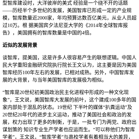
型智库建设时，大洋彼岸的美式 经验是一个绕不开的话题
——历经半个多世纪的发展，美国智库已形成一定的产业规
模，智库数量近2000家，年均预算达数百亿美元，从业人员超
过10万。根 据美国宾夕法尼亚大学的《2014年全球智库报
告》，美国拥有的智库数量是中国的4倍。
近似的发展背景
谈智库，提美国，这是许多人很容易产生的联想逻辑。中国人
民大学重阳金融研究院执行院长王文认为，这主要是因为美国
智库经历100年左右的发展，已相对成熟。另外，中国智库发
展的大背景，与当年美国智库的发展极为相似。
“智库是20世纪初美国政治民主化进程中形成的一种文化现
象”，王文说，美国智库大发展的前叶，这个建成100多年的国
家内部处于混乱的状态。19世纪 下半叶的媒体“扒粪运动”及
20世纪20年代的进步主义运动，推动了美国社会和政治的发
展，权力出现了更多的制衡，于是，一批专门为两党、政府出
谋划策的 知识专业生产学者也应运而生。“可以称他们为智库
学者”，王文说，“智库学者”与高校学者有着相当大的差异，