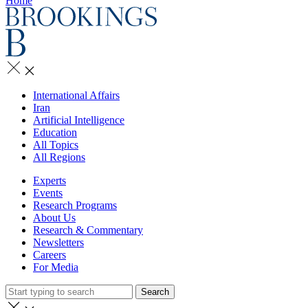
Home
International Affairs
Iran
Artificial Intelligence
Education
All Topics
All Regions
Experts
Events
Research Programs
About Us
Research & Commentary
Newsletters
Careers
For Media
Search