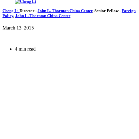
Cheng Li
Director
-
John L. Thornton China Center
,
Senior Fellow
-
Foreign
Policy
,
John L. Thornton China Center
March 13, 2015
4 min read