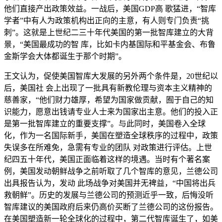
他们直接产出政策效益。一战后，美国GDP高 歌猛进，“智库
学者”中有人为政策机构出正向的主意，有人则专门负责“挑
刺”。这就是上世纪二三十年代美国的第一批智库建立的大背
景，“美国最成功的智 库，比如卡内基国际和平基金会、布鲁
金斯学会大体都诞生于那个时期”。
王文认为，促使美国智库大发展的另外两个条件是，20世纪以
后，美国社 会上出现了一批具有新教伦理与资本主义精神的
慈善家，“他们财力雄厚，希望为国家做贡献，囿于自己的知
识能力，愿意出钱请专业人士来为国家出主意。他们的投入正
是第一批智库建立的重要支撑”。与此同时，美国卷入全球
化，作为一名国际新手，美国在塑造全球秩序的过程中，政策
失误多在所难免，急需有专业的团队 对政策进行评估。上世
纪四五十年代，美国正面临着这样的境遇。当时有个著名案
例，美国发动朝鲜战争之前听取了几个智库的意见，兰德公司
出具报告认为，发动 此场战争对美国并无裨益，“中国将出兵
救朝鲜”。历史的发展与兰德公司的预测近乎一致，后悔没听
智库建议的美国政府后来仍高价买断了兰德公司的这份报告。
在美国塑造新一轮全球化的过程中，第二代智库诞生了，如美