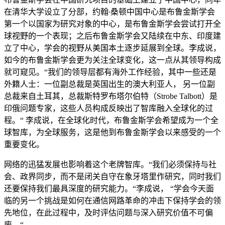
在清华大学设立了分部，约翰∙桑顿中国中心是布鲁金斯学会
第一个以国家为研究对象的中心，是布鲁金斯学会尝试打开全
球视野的一个表现；之后布鲁金斯学会又陆续在中东、印度建
立了中心，学会的视野从美国本土逐步延展到全球。李成说，
如今的布鲁金斯学会更为关注全球变化，这一点从其领导构成
就可窥见。“我们的领导层都有海外工作经验，其中一些还是
外籍人士：一位副总裁是英国出生的澳大利亚人， 另一位副
总裁来自土耳其，总裁斯特罗布塔尔伯特（Strobe Talbott）是
印俄问题专家，这些人员构成反映出了智库融入全球化的过
程。“ 李成说，在全球化时代，布鲁金斯学会希望成为一个全
球智库，为全球服务，这是他到布鲁金斯学会以来感受的一个
重要变化。
网络的迅猛发展也影响着这个老牌智库。“我们必须保持与社
会、政界同步，而不是闭关自守在象牙塔里作研究，同时我们
还要保持我们最具深度的研究能力。“李成说， “学会今天面
临的另一个挑战是如何在通信网路革命的冲击下保持学会的领
先地位，在此过程中，及时评估问题与深入研究价值不可偏
废。“