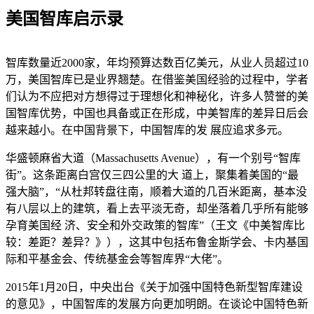
美国智库启示录
智库数量近2000家，年均预算达数百亿美元，从业人员超过10
万，美国智库已是业界翘楚。在借鉴美国经验的过程中，学者
们认为不应把对方想得过于理想化和神秘化，许多人赞誉的美
国智库优势，中国也具备或正在形成，中美智库的差异日后会
越来越小。在中国背景下，中国智库的发 展应追求多元。
华盛顿麻省大道（Massachusetts Avenue），有一个别号“智库
街”。这条距离白宫仅三四公里的大 道上，聚集着美国的“最
强大脑”，“从杜邦转盘往南，顺着大道的几百米距离，基本没
有八层以上的建筑，看上去平淡无奇，却坐落着几乎所有能够
孕育美国经 济、安全和外交政策的智库”（王文《中美智库比
较：差距？差异？》），这其中包括布鲁金斯学会、卡内基国
际和平基金会、传统基金会等智库界“大佬”。
2015年1月20日，中央出台《关于加强中国特色新型智库建设
的意见》，中国智库的发展方向更加明朗。在谈论中国特色新