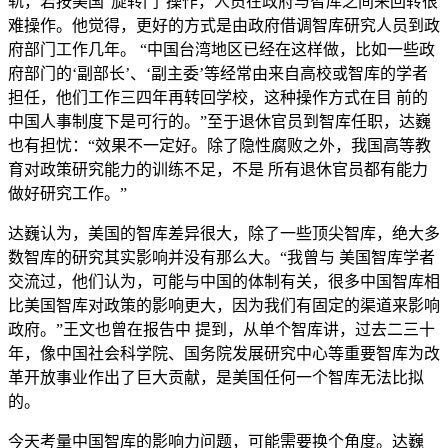
轨，若按美国“旋转门”操作，人员在政府与智库之间来回转很
难操作。他觉得，更好的方式是由政府借调智库研究人员到政
府部门工作几年。 “中国台湾地区已经在这样做，比如一些政
府部门的‘副部长’、‘副主委’等经常由来自高校或智库的学者
担任，他们工作三四年再转回学校，这种操作方式在目 前的
中国人事制度下是可行的。”至于退休官员到智库任职，达巍
也有担忧：“效果不一定好。除了隐性腐败之外，我国高等教
育对政策研究能力的训练不足，不是 所有退休官员都有能力
做好研究工作。”
达巍认为，美国的智库差异很大，除了一些顶尖智库，绝大多
数智库的研究其实影响并没有那么大。“我曾与 美国智库学者
交流过，他们认为，可能与中国的体制有关，很多中国智库相
比美国智库对政策的影响更大，因为我们有固定的渠道来影响
政府。”王文也曾在报告中 提到，从单个智库讲，过去二三十
年，像中国社会科学院、国务院发展研究中心等重要智库为改
革开放事业作出了巨大贡献，是美国任何一个智库无法比拟
的。
今天考量中国智库的影响力问题，可能需要换个角度。达巍