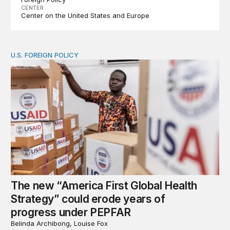
CENTER
Center on the United States and Europe
U.S. FOREIGN POLICY
The new “America First Global Health Strategy” could
The new “America First Global Health
Strategy” could erode years of
progress under PEPFAR
Belinda Archibong, Louise Fox