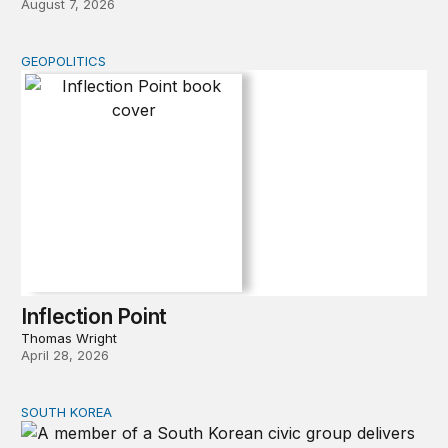
August 7, 2026
GEOPOLITICS
Inflection Point
Inflection Point
Thomas Wright
April 28, 2026
SOUTH KOREA
Can America and South Korea strengthen ties amid econ