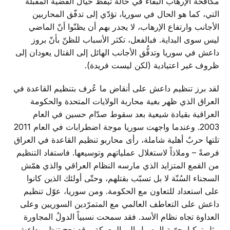
مكافحة الإرهاب البقاء في حالة تيقّظ حيال القضية المقبلة
التي، كما هو الحال في سوريا، تؤدّي إلى تدفّق المحاربين
الأجانب وارتفاع الإرهاب، لا يجدر بهم أن يظنّوا أنّ الماضي
ليس سوى البداية. فبالفعل، تكثر الأسباب للظنّ بأنّ بروز
داعش في سوريا وتدفُّق الأجانب الهائل إلى القتال يعودان إلى
ظروف غير اعتيادية (لكن ليست فريدة).
لقد برز تنظيم داعش على أنقاض ما عُرف بتنظيم القاعدة في
العراق الذي ظهر بغية محاربة الولايات المتحدة والحكومة
العراقية بقيادة شيعية بعد سقوط صدّام حسين في العام
2003. وعندما واجهت سوريا موجة اضطرابات في العام 2011
تلتها حربٌ أهلية شاملة، رأى محاربو تنظيم القاعدة في العراق
فرصةً – وملاذاً لاستغلال عملياتهم وتوسيعها. فاستفاد التنظيم
من القمع المتزايد الذي مارسه النظام العراقي والذي همّش
السجناء السُنّة لا بل تسبّب بقتلهم، وحتّى أولئك الذين كانوا
على استعداد للتعاون مع الحكومة. ومن سوريا، عوّل تنظيم
داعش على التعاطف العالمي مع المتمرّدين السوريين وعلى
العداوة تجاه نظام الأسد. فقد سمحت نسبياً الدولُ المجاورة
مثل تركيا بحرّية الوصول إلى المعركة. وقد نجح تنظيم داعش