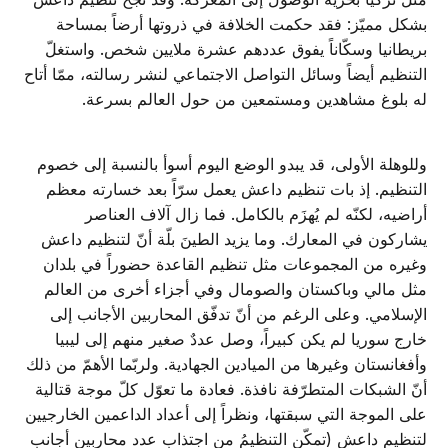
بشكل مميّز: فقد حكمت الخلافة في ذروتها أرضاً بمساحة
بريطانيا وسكّاناً يفوق عددهم عشرة ملايين شخص. واستغلّ
التنظيم أيضاً وسائل التواصل الاجتماعي لنشر رسالته، ممّا أتاح
له بلوغ مشاهدين ومستمعين من حول العالم بسرعة.
وللوهلة الأولى، قد يبدو الوضع اليوم أسوأ بالنسبة إلى خصوم
التنظيم. إذ بات تنظيم داعش يعمل سرّاً بعد خسارته معظم
أراضيه، لكنّه لم يُهزَم بالكامل. فما زال آلاف العناصر
يشاركون في المعارك. وما يزيد الطينَ بلّة أنّ لتنظيم داعش
وغيره من المجموعات مثل تنظيم القاعدة حضوراً في بلدان
مثل مالي وباكستان والصومال وفي أجزاء أخرى من العالم
الإسلامي. وعلى الرغم من أنّ تدفّق المحاربين الأجانب إلى
خارج سوريا لم يكن كبيراً، وصل عددٌ صغير منهم إلى ليبيا
وأفغانستان وغيرها من الميادين الجهادية. ولربّما الأهمّ من ذلك
أنّ الشبكات المتطرّفة نافذة. فعادة ما تعوّل كلّ موجة قتالية
على الموجة التي سبقتها، ونظراً إلى أعداد الداعمين الخارجيين
لتنظيم داعش (تمكّن التنظيمُ من اجتذاب عدد محاربين أجانب