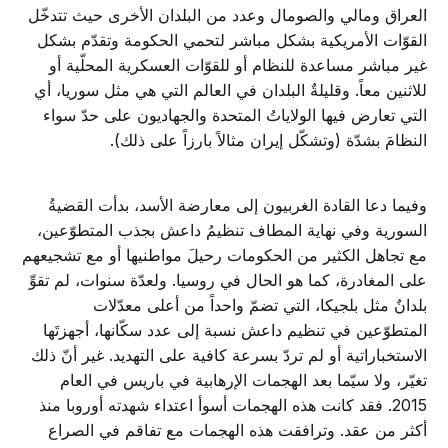
العراق ومالي والصومال وعدد من البلدان الأخرى حيث تتدخّل
القوّات الأمريكية بشكل مباشر لتحمي الحكومة وتقدّم بشكل
غير مباشر مساعدة للنظام أو للقوّات العسكرية المحلّية أو
للاثنين معاً. وقليلةٌ البلدان في العالم التي هي مثل سوريا، أي
التي تعارض فيها الولاياتُ المتحدة والجهاديون على حدّ سواء
النظامَ بشدّة (وتشكّل إيران مثالاً بارزاً على ذلك).
وفيما دعا القادة الغربيون إلى معارضة الأسد، بدأت القضيةُ
السورية وفي نهاية المطاف تنظيمُ داعش بجذب المتطوّعين،
مع تجاهل الكثير من الحكومات رحيلَ مواطنيها أو مع تشجيعهم
على المغادرة، كما هو الحال في روسيا. ولعدّة سنوات، لم تقوِّ
بلدانٌ مثل بلجيكا، التي تضمّ واحداً من أعلى معدّلات
المتطوّعين في تنظيم داعش نسبة إلى عدد سكّانها، أجهزتَها
الاستخباراتية أو لم تردّ بسرعة كافية على التهديد. غير أنّ ذلك
تغيّر، ولا سيّما بعد الهجمات الإرهابية في باريس في العام
2015. فقد كانت هذه الهجمات أسوأ اعتداء شهدته أوروبا منذ
أكثر من عقد. وترافقت هذه الهجمات مع تفاقم في الصراع