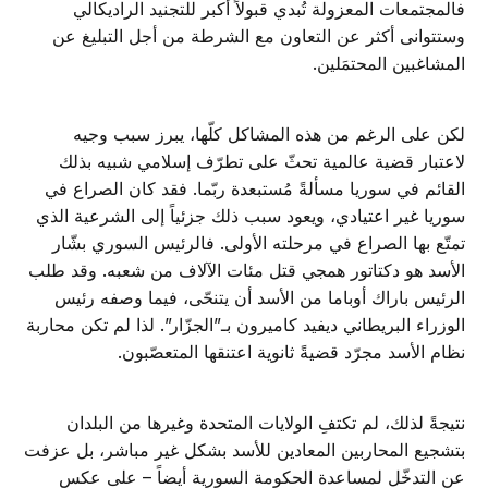
فالمجتمعات المعزولة تُبدي قبولاً أكبر للتجنيد الراديكالي
وستتوانى أكثر عن التعاون مع الشرطة من أجل التبليغ عن
المشاغبين المحتمَلين.
لكن على الرغم من هذه المشاكل كلّها، يبرز سبب وجيه
لاعتبار قضية عالمية تحثّ على تطرّف إسلامي شبيه بذلك
القائم في سوريا مسألةً مُستبعدة ربّما. فقد كان الصراع في
سوريا غير اعتيادي، ويعود سبب ذلك جزئياً إلى الشرعية الذي
تمتّع بها الصراع في مرحلته الأولى. فالرئيس السوري بشّار
الأسد هو دكتاتور همجي قتل مئات الآلاف من شعبه. وقد طلب
الرئيس باراك أوباما من الأسد أن يتنحّى، فيما وصفه رئيس
الوزراء البريطاني ديفيد كاميرون بـ”الجزّار”. لذا لم تكن محاربة
نظام الأسد مجرّد قضيةً ثانوية اعتنقها المتعصّبون.
نتيجةً لذلك، لم تكتفِ الولايات المتحدة وغيرها من البلدان
بتشجيع المحاربين المعادين للأسد بشكل غير مباشر، بل عزفت
عن التدخّل لمساعدة الحكومة السورية أيضاً – على عكس