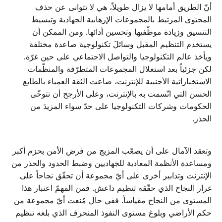
أنّ الطريق أمامها لا يزال طويلاً، هي لا تتوانى عن حذف
المحتوى المرتبط بالمجموعات الإرهابية الجهادية وتبسيط
التنسيق وزيادة موظّفيها وتحسين أدائها. ومن الممكن أن
يستخدم التنظيم المقبل وسائلَ تكنولوجية صاعدة مختلفة
ويأخذ عالم التكنولوجيا والتواصل الاجتماعي على حين غرّة.
لكن جزئياً بعد استغلال المجموعات المتطرّفة والمنظّمات
الاستخباراتية الأجنبية للإنترنت، ضاعت الثقة العمياء بالطابع
الحسن التي اتّسمت به بالإنترنت، وعلى الأرجح أن تتوخّى
الحكومات وشركات التكنولوجيا على حدّ سواء المزيدَ من
الحذر.
وتعقد الآمال على أن يصعّب المزيج من فرض الأمن بحزم أكبر
ومساعدة الأنظمة المعادية للجهاديين وضبط الحدود والحذر من
الإنترنت وتدابير أخرى على أيّ مجموعة أن تحقّق نجاحاً على
غرار النجاح الذي حقّقه تنظيم داعش. فمن المهمّ اعتبار هذا
المستوى من النجاح مقياساً. ففي حال مُنعت أيّ مجموعة من
حكم الأراضي وبلوغ مستوى النفوذ المنحرف الذي بلغه تنظيم