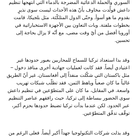
السوري والحملة الدعائية المضرجة بالدماء التي انتهجها تنظيم
داعش فولّدت مخاوف بأنّ هذه الأحداث ليست سوى نذيرٍ
بقدوم ما هو أسوأ. وحتّى الدول المتلكّئة، مثل بلجيكا، قامت
بخطوات ملفتة. وبات التعاون بين الأجهزة الاستخباراتية في
أوروبا أفضل من أيّ وقت مضى، مع أنّه لا يزال بحاجة إلى
تحسين.
وقد بدا استعداد تركيا للسماح للمحاربين بعبور حدودها غير
اعتيادي أيضاً. فقد كانت لعمليات جهادية أخرى منافذ دخول –
مثل باكستان التي شكّلت منفذاً إلى أفغانستان. غير أنّ الطريق
غالباً ما كان صعباً وباهظ الثمن، فقد تطلّب شبكات تهريب
واسعة. في المقابل، ما كان على المتطوّعين في تنظيم داعش
سوى الحضور ببساطة إلى تركيا، حيث رافقهم عناصر التنظيم
عبر الحدود. لكن عندما بدأت تركيا تضبط حدودها بحزم أكبر،
توقّف تدفّق المتطوّعين.
وقد بذلت شركات التكنولوجيا جهداً أكبر أيضاً. فعلى الرغم من