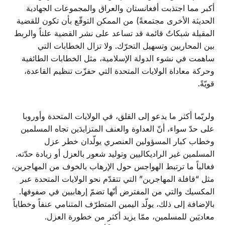
أكبر مما اجتذبت أفغانستان والعراق والمجموعات الجهادية
الحديثة الأخرى مجتمعةً) من الممكن التوقّع بأن تكون للقضية
المقبلة شبكاتٌ قائمة قد تساعد على نشر القضية علناً والربط
بين المحاربين وتسهيل التحرّك. ولا تزال الخطابات التي
ساهمت في نشوء الدولة الإسلامية، مثل الخطابات الطائفية
وحركة معاداة الولايات المتحدة التي حفزّت تنظيم القاعدة،
قويّةً.
ولربّما أكثر ما يدعو إلى القلق، في الولايات المتحدة وأوروبا
على حدّ سواء، أنّ العداوة والعنف المتزايدَين تجاه المسلمين
وخطاب كبار المسؤولين العنصري يولّدان خطر عزل
المسلمين غير الراديكاليين وتوليد شعور بالعزل أو زيادة حدّته.
فغالباً ما ترتبط الهواجس حول الإرهاب بالخوف من المهاجرين،
مثل “قافلة المهاجرين” التي تتقدّم نحو الولايات المتحدة عبر
المكسيك والتي من المفترض أنّها تضمّ إرهابيين في صفوفها.
بالإضافة إلى ذلك، يولّد اليمين المتطرّف المتنامي عنفاً وخطاباً
معاديَين للمسلمين، ممّا يزيد أكثر من خطورة العزل.