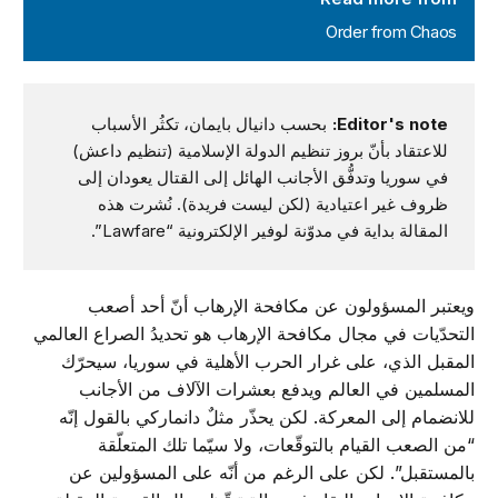
Order from Chaos
Editor's note:
بحسب دانيال بايمان، تكثُر الأسباب
للاعتقاد بأنّ بروز تنظيم الدولة الإسلامية (تنظيم داعش)
في سوريا وتدفُّق الأجانب الهائل إلى القتال يعودان إلى
ظروف غير اعتيادية (لكن ليست فريدة). نُشرت هذه
المقالة بداية في مدوّنة لوفير الإلكترونية “Lawfare”.
ويعتبر المسؤولون عن مكافحة الإرهاب أنّ أحد أصعب
التحدّيات في مجال مكافحة الإرهاب هو تحديدُ الصراع العالمي
المقبل الذي، على غرار الحرب الأهلية في سوريا، سيحرّك
المسلمين في العالم ويدفع بعشرات الآلاف من الأجانب
للانضمام إلى المعركة. لكن يحذّر مثلٌ دانماركي بالقول إنّه
“من الصعب القيام بالتوقّعات، ولا سيّما تلك المتعلّقة
بالمستقبل”. لكن على الرغم من أنّه على المسؤولين عن