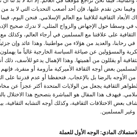
والمالية، فيما نحن نراجع موقعنا في العالم. إلا أنه لا بد لنا أن 
وفيما نحن نقدم عليها، فإن أحد أصعب التحديات التي لا بد من
ك الأبعاد الثقافية لتلاقينا مع العالم الإسلامي. فنحن اليوم، فيما
 في وسطنا حول الإجهاض والزواج المثلي، لا ندرك صحيح الإد
ا الثقافية على علاقتنا مع المسلمين في أرجاء العالم، وكذلك مع
ي رحابنا، والعديد من هؤلاء من مواطنينا. وهذا عائد وإن جزئياً
رية والمسؤولين عن صياغة السياسة الخارجية غالباً ما يهملون ا
ثقافية أو يقللون من أهميتها. وهذا الإهمال يدعو للأسف، ذلك أ
لمسلمين بعض أوجه الثقافة الأميركية مأزومة أو منفرة، فإنهم
من الأوجه بالرضا بل بالإعجاب. فتحفظنا أو عدم قدرتنا على ا
طواهر الثقافية يجعل من الولايات المتحدة أكثر عجزاً عن مخا
سلامي. فيهدف هذا المقال هو المباشرة بتصحيح هذا الاختلال بالت
ف بعض الاختلافات الثقافية، وكذلك أوجه التشابه الثقافية، بي
وغير المسلمين.
ستملاك المادي: الوجه الأول للعملة