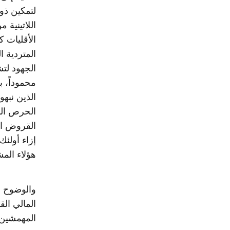
لتمكين ذو
اللاتينية
الأقليات ك
المتردية ا
الجهود لتش
محموداً، ب
الذين نبه
الحرص الم
القروض الت
إزاء أولئ
هؤلاء المش
والوضوح ال
المالي ال
المهمشين ا