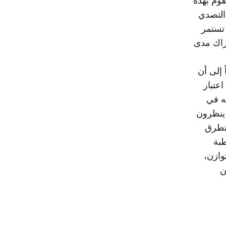
نقوم بهذه
 التصدي
 تستمر
راك مدى
 إلى أن
عتبار
نه في
 ينظرون
لتطرق
طبة
وازن،
ن