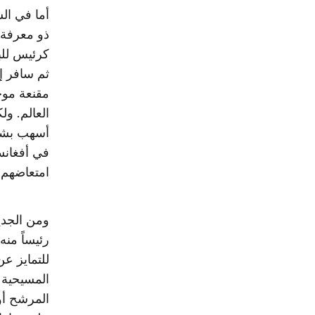
أما في ال
ذو معرفة 
كرئيس للبل
ثم سافر إ
مقنعة موج
العالم. ول
أسهب بشرح
في أفغانست
امتعاضهم 
ومن الجدير
رئيساً منه
للتمايز عن
المسيحية و
المرشح أوب