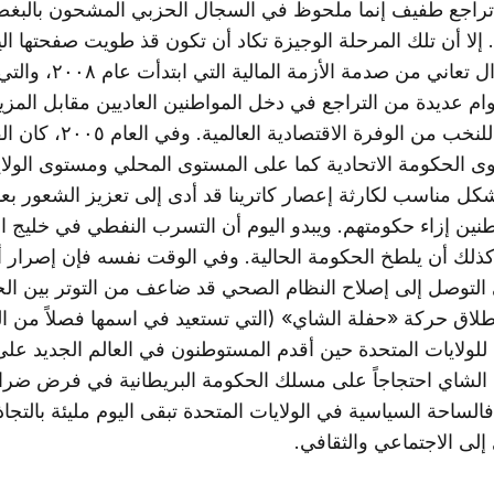
 تراجع طفيف إنما ملحوظ في السجال الحزبي المشحون بالبغض
 إلا أن تلك المرحلة الوجيزة تكاد أن تكون قذ طويت صفحتها الي
البلاد لا تزال تعاني من صدمة الأزمة ا
وام عديدة من التراجع في دخل المواطنين العاديين مقابل المزي
المكافآت للنخب من الوفرة الاقتصادية العالمي
 الحكومة الاتحادية كما على المستوى المحلي ومستوى الولا
كل مناسب لكارثة إعصار كاترينا قد أدى إلى تعزيز الشعور بعد
طنين إزاء حكومتهم. ويبدو اليوم أن التسرب النفطي في خليج 
ذلك أن يلطخ الحكومة الحالية. وفي الوقت نفسه فإن إصرار أو
 التوصل إلى إصلاح النظام الصحي قد ضاعف من التوتر بين الح
لاق حركة «حفلة الشاي» (التي تستعيد في اسمها فصلاً من الت
للولايات المتحدة حين أقدم المستوطنون في العالم الجديد على
لشاي احتجاجاً على مسلك الحكومة البريطانية في فرض ضرا
الساحة السياسية في الولايات المتحدة تبقى اليوم مليئة بالتج
إلى الاجتماعي والثقافي.