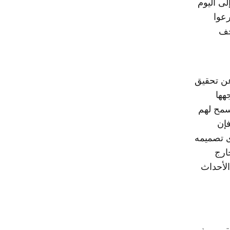
لى اليوم
رعوا
إن خف
عن تحقيق
هها
تسمح لهم
فإن
ى تصميمه
ارج
الأحداث