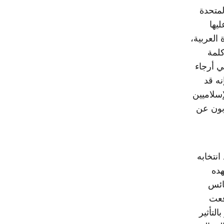
لمتحدة
يها
العربية،
لمة
ي أرجاء
نه قد
إسلاميين
ربون عن
انتخابه
هده
نائس
فعت
لتأثير