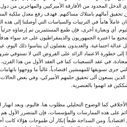
ي الدخل المحدود من الأفارقة الأميركيين والمهاجرين من دول 
 من تحقيق آمالهم بامتلاك مساكنهم. فهدف رفع معدل ملكية ال
ان عاملاً هاماً في الترتيبات والسياسات التي أوصلتنا إلى هذه ال
ليوم. أي وبعبارة أخرى، فإن طمع المستثمرين تم إرضاؤه جزئياً
جيع ما اعتبره الجمهوريون والديمقراطيون على حد سواء هدفاً ا
ل عدالة اجتماعية. والعديدون يفضلون أن يتناسوا ذلك اليوم، غي
وا إلى خطورة الاعتماد الزائد على القروض التي لا تستوفي شر
عتادة، في عقد التسعينات كما في العقد الأول من هذا القرن،
ي جرى تسويقها للمهمشين اقتصادياً، غالباً ما ووجهوا باتهامات ل
ك الذين يسعون ألى تحقيق حلمهم الأميركي، وفي بعض الحالات،
ككين قد اتهموا بالعنصرية.
أخلاقي كما الوضوح التحليلي مطلوب هنا. فاليوم، وبعد انهيار ا
قائم على هذه الممارسات والمؤسسات، فإن المتضرر الأول هم
قتصادياً. ومن السذاجة طبعاً إنكار أن طموحات هؤلاء كانت أحيا