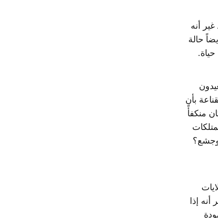
غير أنه
ضاً حالة
ياة.
عيدون
ناعة بأن
ن منكفأً
متلكات
 وجشع؟
ايات
أنه إذا
مودة