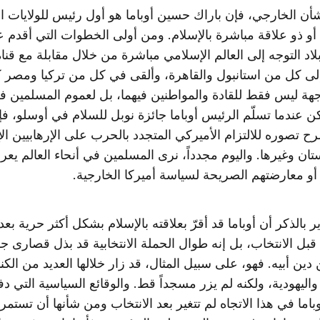
شأن الخارجي، فإن باراك حسين أوباما هو أول رئيس للولايات ا
أو ذو علاقة مباشرة بالإسلام. ومن أولى الخطوات التي أقدم عل
اد التوجه إلى العالم الإسلامي مباشرة من خلال مقابلة مع قناة 
لى كل من استانبول والقاهرة، وألقى في كل من تركيا ومصر ك
هة ليس فقط للقادة والمواطنين فيهما، بل لعموم المسلمين ف
كن عندما تسلّم الرئيس أوباما جائزة نوبل للسلام في أوسلو، فإ
 تصوره للالتزام الأميركي المتجدد بالحرب على الإرهابيين ال
ان وغيرها. واليوم مجدداً، نرى المسلمين في أنحاء العالم يع
أو معارضتهم الصريحة لسياسة أميركا الخارجية.
 بالذكر أن أوباما قد أقرّ بعلاقته بالإسلام بشكل أكثر حرية بعد 
 قبل الانتخاب، بل إنه طوال الحملة الانتخابية قد بذل قصارى ج
 دين أبيه. فهو، على سبيل المثال، قد زار خلالها العديد من الك
اليهودية، ولكنه لم يزر مسجداً قط. والوقائع السياسية التي د
اما في هذا الاتجاه لم تتغير بعد الانتخاب ومن شأنها أن تستمر با