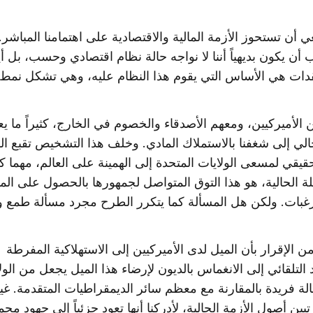
 أن تستحوز الأزمة المالية والاقتصادية على اهتمامنا المباشر. 
أن يكون بديهياً أننا لا نواجه حالة نظام اقتصادي وحسب، بل أي
دات هي الأساس التي يقوم هذا النظام عليه، وهي تشكل نمط ح
 الأميركيين، ومعهم الأصدقاء والخصوم في الخارج، كثيراً ما ي
الي إلى شغفنا بالاستملاك المادي. وخلف هذا التشخيص تقبع الق
يقي لمسعى الولايات المتحدة إلى الهمينة على العالم، مهما كا
ة الحالية، هو هذا التوق المتواصل لجمهورها بالحصول على الم
رغبات. ولكن هل المسألة كما يتكرر الطرح مجرد مسألة طمع
ً من الإقرار بأن الميل لدى الأميركيين إلى الاستهلاكية المفرطة
 التلقائي إلى الانغماس بالديون لإرضاء هذا الميل يجعل من الول
لة فريدة بالمقارنة مع معظم سائر الديمقراطيات المتقدمة. غير 
تبين أصول الأزمة الحالية، لأدركنا أنها تعود جزئياً إلى جهود مح