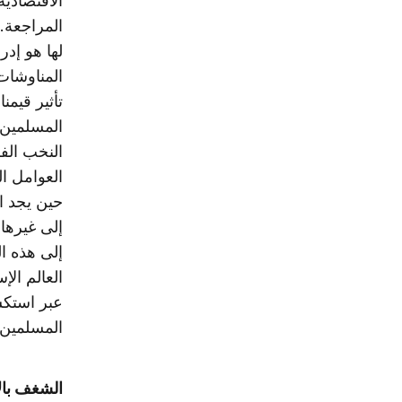
الاقتصادية 
المراجعة. 
لها هو إدرا
المناوشات
تأثير قيمن
المسلمين ف
النخب الفك
العوامل ال
حين يجد ا
إلى غيرها 
إلى هذه ال
العالم الإ
عبر استكشا
المسلمين 
الشغف بالا