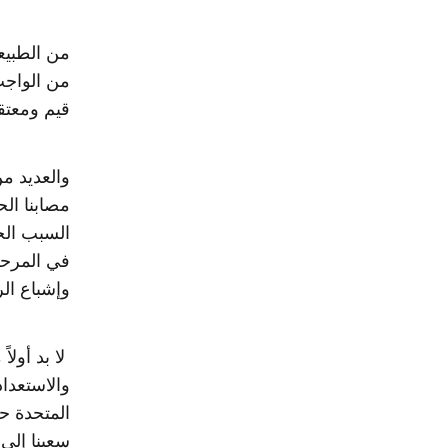
من الطبيعي
من الواجب 
قيم ومعتق
والعديد من
مصابنا الح
السبب الحق
في المرحل
وإشباع ال
لا بد أولا
والاستعداد
المتحدة حا
سعينا إلى 