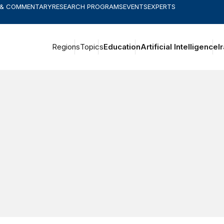
 & COMMENTARY
RESEARCH PROGRAMS
EVENTS
EXPERTS
Regions
Topics
Education
Artificial Intelligence
I