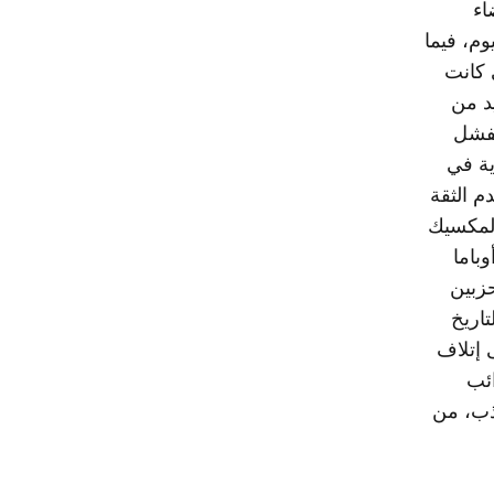
اء
وم، فيما
لمالية التي ابتدأت عام ٢٠٠٨، والتي كانت
د من
ة. وفي العام ٢٠٠٥، كان الفشل
ية في
م الثقة
المكسيك
باما
زبين
اريخ
 إتلاف
ئب
اذب، من