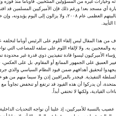
ه وخيارات غيره من المسؤولين المنتَخبين. فأوباما منذ فوزه وإ
يارة أي مسجد بعد! ورغم ذلك قإن الأميركيين المسلمين قد اقت
لصالحه بغالبيتهم العظمى عام ٢٠٠٨، ولا يزالون إلى اليوم يؤيدونه، و
لتأييد.
ف من هذا المقال ليس إلقاء اللوم على الرئيس أوباما لتخلفه 
ه والمعجبين به. ولا لإلقاء اللوم على سلفه للمصاعب التي تواج
لرؤساء الأميركيون ليسوا قادة تنفيذيين ذوي قدرة غير محدودة 
يير العميق على الجمهور الممانع أو المقاوم. بل على العكس، 
يجهدوا لتحقيق أهدافهم ضمن قيود النظام السياسي والذي جر
سلطة التنفيذية. فيجدر بالمراقبين إذن ولا سيما منهم من هو خ
لمتحدة، أن يدركوا أن هذه القيود قد ترتفع أو تنخفض تجاوباً مع 
ءات القيادية، ولكنها لا تختفي أبداً.
صيب بالنسبة للأميركيين، إذ علينا أن نواجه التحديات الداخلية