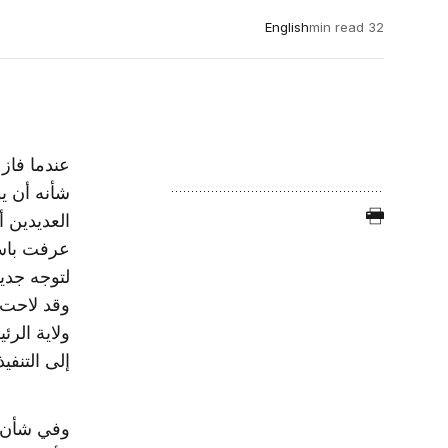
English
32 min read
شأنه أن ي
العديدين 
عرفت باسم 
لتوجه جديد
ولاية الر
إلى التنفي
وفي شأن ا