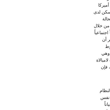
أميركا
مسكن لدى
حالة
 من خلال
جتماعياً
ر أن
وط
 وهي
امبالاة
 فإن
لنظام
 نفس
ناً