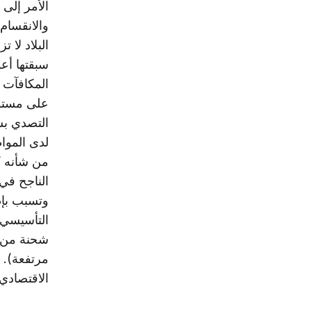
الأمر إلى
والانقسام.
سبقتها أع
على مستوى
التصدي بش
لدى الموا
من شأنه ك
الناجح في
وتسبب بإط
التأسيسي 
شحنة من ا
مرتفعة). ف
الاقتصادي 