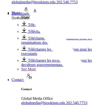
globalmedia@brookings.edu
202.540.7753
Share
Downloads
Share
Downloads
Télécharger le rapport complet
Télécharger les considerations pour les chercheurs
Télécharger les recommandations pour les
organisations donateurs
Télécharger les recommandations pour les
executants
Télécharger les recommandations pour les
decideurs gouvernementaux
See More
Contact
Contact
Global Media Office
globalmedia@brookings.edu
202.540.7753